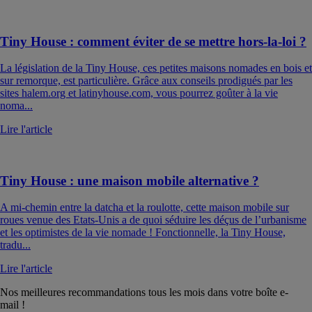
Tiny House : comment éviter de se mettre hors-la-loi ?
La législation de la Tiny House, ces petites maisons nomades en bois et
sur remorque, est particulière. Grâce aux conseils prodigués par les
sites halem.org et latinyhouse.com, vous pourrez goûter à la vie
noma...
Lire l'article
Tiny House : une maison mobile alternative ?
A mi-chemin entre la datcha et la roulotte, cette maison mobile sur
roues venue des Etats-Unis a de quoi séduire les déçus de l’urbanisme
et les optimistes de la vie nomade ! Fonctionnelle, la Tiny House,
tradu...
Lire l'article
Nos meilleures recommandations tous les mois dans votre boîte e-
mail !