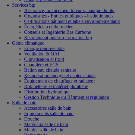
Services btp
Assurance, financement travaux, banque du btp
Organismes - Entités publiques - institutionnels
Certifications bâtiment et labels environnementaux
Énergéticien et thermicien
Conseils et Ingénierie Bas Carbone
Recrutement, interim, formation btp
Génie climatique
Energie renouvelable
Ventilation & QAI
Climatisation et froid
Chaudière et ECS
Ballon eau chaude sanitaire
Récupération énergie et chaleur fatale
Équipement de chauffage et radiateur
Robinetterie et matériel plomberie
Distribution hydraulique
Gestion Technique du Bâtiment et régulation
Salle de bain
Accessoires salle de bain
Equipements salle de bain
Douche
Matériaux salle de bain
Meuble salle de bain