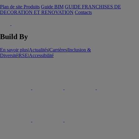
Plan de site Produits
Guide BIM
GUIDE FRANCHISES DE
DECORATION ET RENOVATION
Contacts
Build By
En savoir plus
|
Actualités
|
Carrières
|
Inclusion &
Diversité
|
RSE
|
Accessibilité