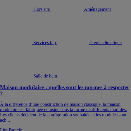
Hors site
Aménagement
Services btp
Génie climatique
Salle de bain
Maison modulaire : quelles sont les normes à respecter
?
À la différence d’une construction de maison classique, la maison
modulaire est fabriquée en usine sous la forme de différents modules.
Les clients décident de la configuration souhaitée et les modules sont
ach...
Lire l'article