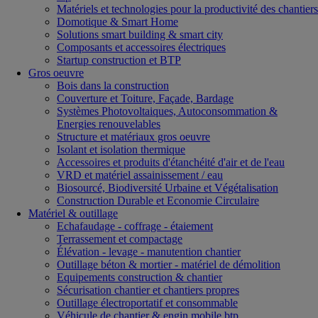
Matériels et technologies pour la productivité des chantiers
Domotique & Smart Home
Solutions smart building & smart city
Composants et accessoires électriques
Startup construction et BTP
Gros oeuvre
Bois dans la construction
Couverture et Toiture, Façade, Bardage
Systèmes Photovoltaiques, Autoconsommation &
Energies renouvelables
Structure et matériaux gros oeuvre
Isolant et isolation thermique
Accessoires et produits d'étanchéité d'air et de l'eau
VRD et matériel assainissement / eau
Biosourcé, Biodiversité Urbaine et Végétalisation
Construction Durable et Economie Circulaire
Matériel & outillage
Echafaudage - coffrage - étaiement
Terrassement et compactage
Élévation - levage - manutention chantier
Outillage béton & mortier - matériel de démolition
Equipements construction & chantier
Sécurisation chantier et chantiers propres
Outillage électroportatif et consommable
Véhicule de chantier & engin mobile btp