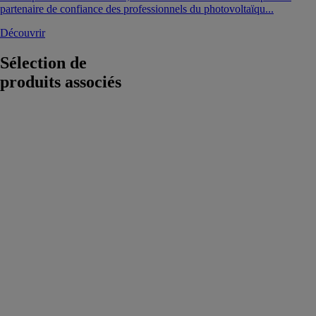
partenaire de confiance des professionnels du photovoltaïqu...
Découvrir
Sélection de
produits associés
Onduleur
SOLIS - 110K-
5G-PRO
POwR
Connect
Cet onduleur
offre une
efficacité
pouvant
atteindre
98,5%,
maximisant
ainsi la
conversion de
l'énergie solaire
en électricité