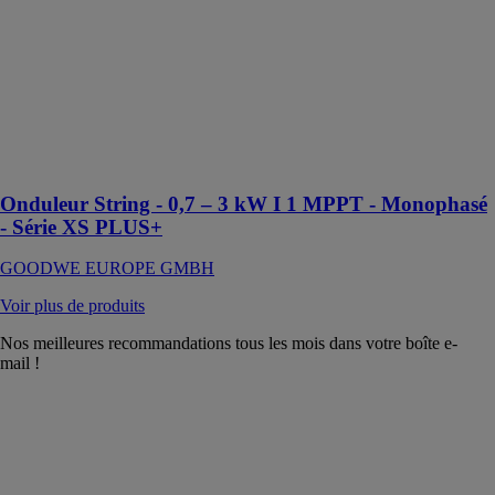
EUROPE
GMBH
Onduleur
solaire conçu
pour les
systèmes
photovoltaïques
résidentiels
Onduleur String - 0,7 – 3 kW I 1 MPPT - Monophasé
- Série XS PLUS+
GOODWE EUROPE GMBH
Voir plus de produits
Nos meilleures recommandations tous les mois dans votre boîte e-
mail !