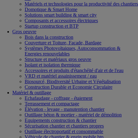
Matériels et technologies pour la productivité des chantiers
Domotique & Smart Home
Solutions smart building & smart city
Composants et accessoires électriques
Startup construction et BTP
Gros oeuvre
Bois dans la construction
Couverture et Toiture, Façade, Bardage
Systèmes Photovoltaiques, Autoconsommation &
Energies renouvelables
Structure et matériaux gros oeuvre
Isolant et isolation thermique
Accessoires et produits d'étanchéité d'air et de l'eau
VRD et matériel assainissement / eau
Biosourcé, Biodiversité Urbaine et Végétalisation
Construction Durable et Economie Circulaire
Matériel & outillage
Echafaudage - coffrage - étaiement
Terrassement et compactage
Élévation - levage - manutention chantier
Outillage béton & mortier - matériel de démolition
Equipements construction & chantier
Sécurisation chantier et chantiers propres
Outillage électroportatif et consommable
Véhicule de chantier & engin mobile btp