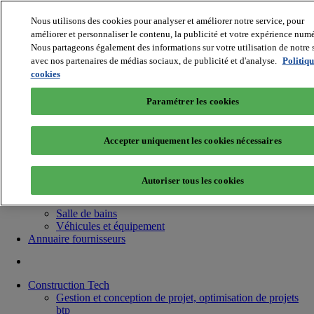
Nous utilisons des cookies pour analyser et améliorer notre service, pour
améliorer et personnaliser le contenu, la publicité et votre expérience num
Nous partageons également des informations sur votre utilisation de notre s
avec nos partenaires de médias sociaux, de publicité et d'analyse.
Politiqu
cookies
Batiradio
Articles & expertises
Paramétrer les cookies
Construction Tech, IT, start-up
Génie climatique
Gros œuvre, structure et enveloppe
Accepter uniquement les cookies nécessaires
Hors site
Interior et design, aménagement intérieur
Low carbon
Autoriser tous les cookies
Matériel et Outillage
Menuiserie / Fermeture
Salle de bains
Véhicules et équipement
Annuaire fournisseurs
Construction Tech
Gestion et conception de projet, optimisation de projets
btp