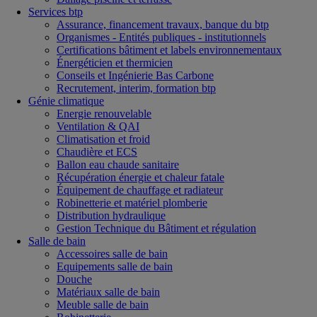
Services btp
Assurance, financement travaux, banque du btp
Organismes - Entités publiques - institutionnels
Certifications bâtiment et labels environnementaux
Énergéticien et thermicien
Conseils et Ingénierie Bas Carbone
Recrutement, interim, formation btp
Génie climatique
Energie renouvelable
Ventilation & QAI
Climatisation et froid
Chaudière et ECS
Ballon eau chaude sanitaire
Récupération énergie et chaleur fatale
Équipement de chauffage et radiateur
Robinetterie et matériel plomberie
Distribution hydraulique
Gestion Technique du Bâtiment et régulation
Salle de bain
Accessoires salle de bain
Equipements salle de bain
Douche
Matériaux salle de bain
Meuble salle de bain