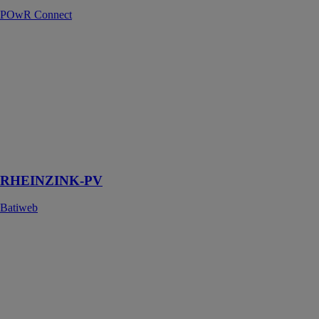
POwR Connect
RHEINZINK-
PV
Batiweb
RHEINZINK-
PV est un
système solaire
pour couverture
à joint debout
en zinc
RHEINZINK-PV
Batiweb
Onduleur
String - 0,7 – 3
kW I 1 MPPT -
Monophasé -
Série XS
PLUS+
GOODWE