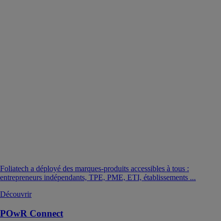
Foliatech a déployé des marques-produits accessibles à tous :
entrepreneurs indépendants, TPE, PME, ETI, établissements ...
Découvrir
POwR Connect