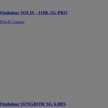
utilisable
Onduleur SOLIS - 110K-5G-PRO
POwR Connect
Onduleur
SUNGROW
SG 6.0RS
POwR
Connect
L'onduleur
SUNGROW
SG 6.0RS est
un dispositif
avancé destiné
à optimiser
l'efficacité des
installations
photovoltaïques
modernes
Onduleur SUNGROW SG 6.0RS