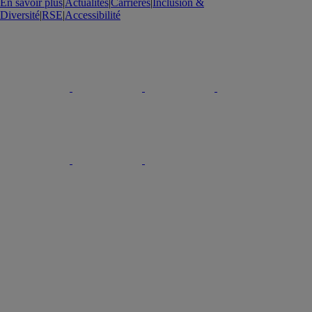
En savoir plus
|
Actualités
|
Carrières
|
Inclusion &
Diversité
|
RSE
|
Accessibilité