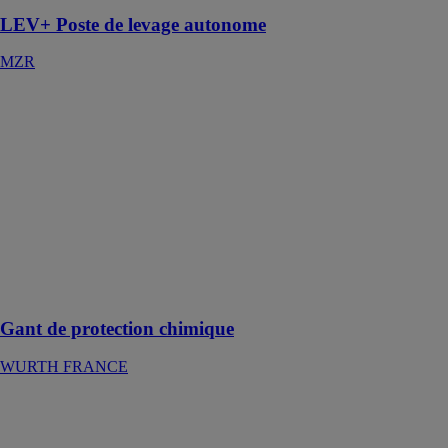
LEV+ Poste de levage autonome
MZR
Gant de
protection
chimique
WURTH
FRANCE
Une protection
optimale pour
travailler
confortablement
Gant de protection chimique
WURTH FRANCE
Buffer -