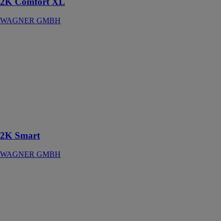
2K Comfort XL
WAGNER GMBH
2K Smart
WAGNER
GMBH
Mélangeur
électronique
pour jusqu'à
cinq couleurs et
trois
composants
2K Smart
WAGNER GMBH
2K Smart C
WAGNER
GMBH
Solution
complète,