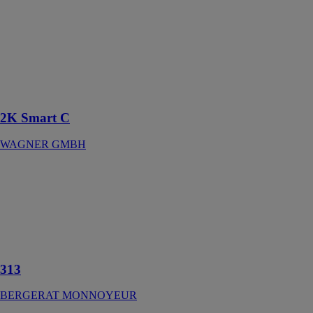
configurable
individuellement,
pour la
préparation
prête à l'emploi
de peintures à
plusieurs
composants
2K Smart C
WAGNER GMBH
313
BERGERAT
MONNOYEUR
Petites pelles
hydrauliques
Caterpillar
313
BERGERAT MONNOYEUR