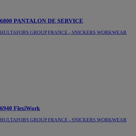
travail
supérieur
6800 PANTALON DE SERVICE
HULTAFORS GROUP FRANCE - SNICKERS WORKWEAR
6940
FlexiWork
HULTAFORS
GROUP
FRANCE -
SNICKERS
WORKWEAR
Pantalon de
travail poches
holster+
6940 FlexiWork
HULTAFORS GROUP FRANCE - SNICKERS WORKWEAR
792
Galvashield