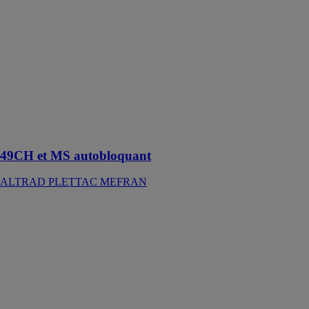
49CH et MS
autobloquant
ALTRAD
PLETTAC
MEFRAN
Deux
échafaudages
avec portiques
et garde-corps
monoblocs
49CH et MS autobloquant
ALTRAD PLETTAC MEFRAN
6.31 EC
MAGNI TH
FRANCE
RTH 6.31 est
un chariot
élévateur
télescopique
rotatif idéal à la