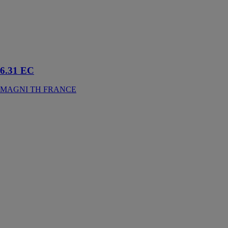
fois pour les
chantiers de
construction et
les parcs de
location
d'engins
6.31 EC
MAGNI TH FRANCE
6800
PANTALON
DE SERVICE
HULTAFORS
GROUP
FRANCE -
SNICKERS
WORKWEAR
Pantalon
moderne
ajustement
parfait pour un
confort de