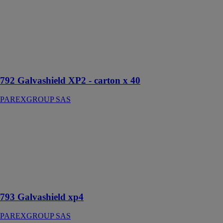
XP2 - carton x
40
PAREXGROUP
SAS
Anodes
galvaniques
792 Galvashield XP2 - carton x 40
PAREXGROUP SAS
793
Galvashield
xp4
PAREXGROUP
SAS
Anodes
galvaniques
793 Galvashield xp4
PAREXGROUP SAS