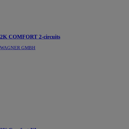
avec deux
circuits de
fluides séparés,
fonctionnant
indépendamment
2K COMFORT 2-circuits
WAGNER GMBH
2K Comfort
XL
WAGNER
GMBH
Mélangeur
électronique
pour les
applications à
haut débit et
pression de
produit jusqu'à
530 bars