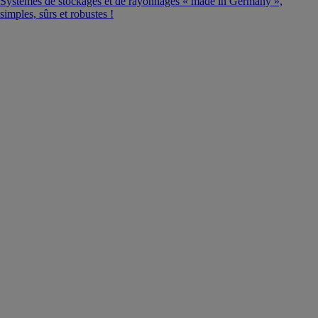
Systèmes de stockages et de rayonnages « made in Germany »,
simples, sûrs et robustes !