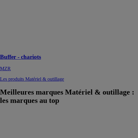
chariots
MZR
Transporter,
ranger et
stocker
facilement tout
en soulageant
l'opérateur
Buffer - chariots
MZR
Les produits Matériel & outillage
Meilleures marques Matériel & outillage
:
les marques au top