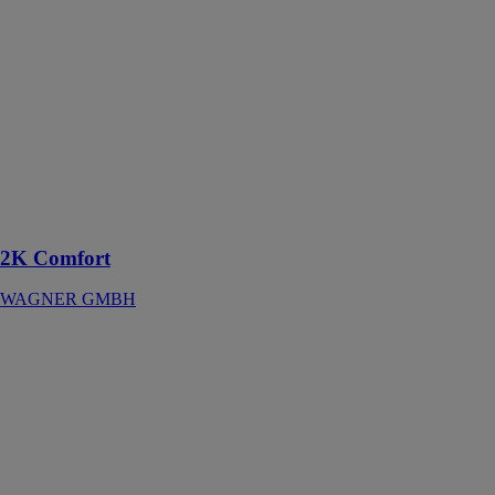
2K Comfort
WAGNER
GMBH
Installation de
mélange
électronique
pour jusqu'à 25
couleurs et
quatre
composants
2K Comfort
WAGNER GMBH
2K
COMFORT 2-
circuits
WAGNER
GMBH
Installation de
mélange
électronique