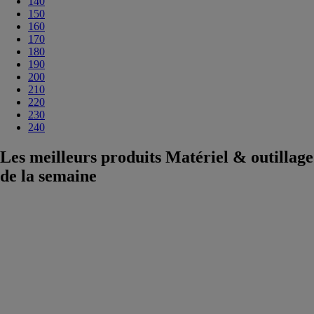
140
150
160
170
180
190
200
210
220
230
240
Les meilleurs produits Matériel & outillage
de la semaine
LEV+ Poste de
levage
autonome
MZR
Le compagnon
du quotidien