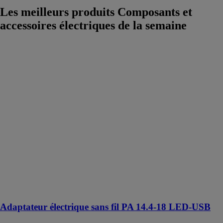
Les meilleurs produits Composants et
accessoires électriques
de la semaine
Adaptateur
électrique sans
fil PA 14.4-18
LED-USB
METABO
Adaptateur
multifonctions
compact,
utilisable
comme station
de chargement,
comme source
d'énergie et
comme lampe
Adaptateur électrique sans fil PA 14.4-18 LED-USB