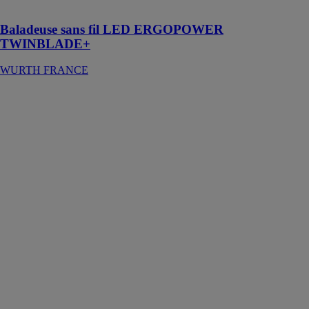
fonction sans fil
Baladeuse sans fil LED ERGOPOWER
TWINBLADE+
WURTH FRANCE
Barre led en
applique
WURTH
FRANCE
Cette barre
LED est
destinée aux
éléments de
cuisine, séjour
ou bureau
montés à
l’intérieur ou à
l’extérieur des
meubles