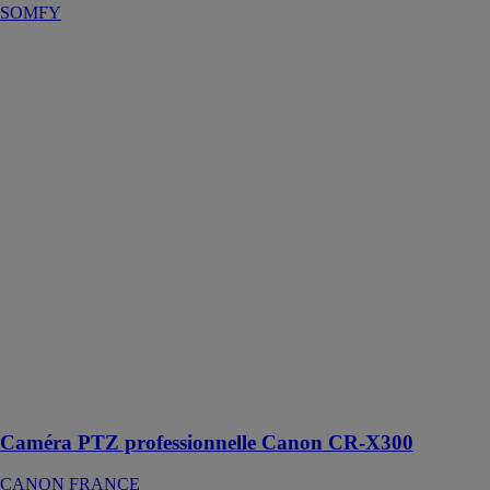
SOMFY
Caméra PTZ
professionnelle
Canon CR-
X300
CANON
FRANCE
Capturez de
superbes
images 4K
UHD même
par mauvais
temps grâce à
cette caméra
PTZ d'extérieur
portable
(certifiée IP65)
Caméra PTZ professionnelle Canon CR-X300
CANON FRANCE