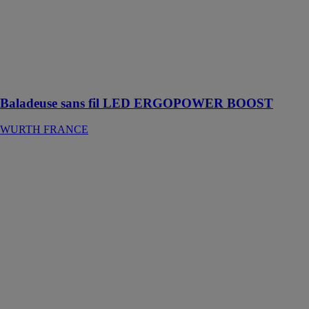
FRANCE
Lampe
portative LED
pliable avec
tête d'éclairage
mince
Baladeuse sans fil LED ERGOPOWER BOOST
WURTH FRANCE
Baladeuse sans
fil LED
ERGOPOWER
PEN+
WURTH
FRANCE
Stylo lumineux
puissant et
compact avec
raccordement