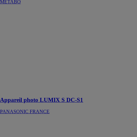
METABO
Appareil photo
LUMIX S DC-
S1
PANASONIC
FRANCE
La crème des
appareils
hybrides
Développez
votre passion
pour les photos
et les vidéos
Appareil photo LUMIX S DC-S1
PANASONIC FRANCE
Appareil photo