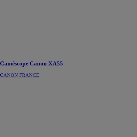
Caméscope
Canon XA55
CANON
FRANCE
Caméscope
compact
professionnel
Caméscope Canon XA55
CANON FRANCE
CANON CR-
N300
CANON
FRANCE
Avec sa
résolution 4K
UHD, vous