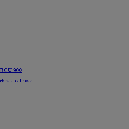
BCU 900
ebm-papst
France
Une commande
du brûleur
optimale pour
les technologies
industrielles du
bâtiment
BCU 900
ebm-papst France
Brosse à dents
électrique EW-
DC12
PANASONIC
FRANCE