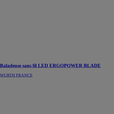
Baladeuse sans
fil LED
ERGOPOWER
BLADE
WURTH
FRANCE
Baladeuse à
LED puissante
avec mode de
suralimentation
Baladeuse sans fil LED ERGOPOWER BLADE
WURTH FRANCE
Baladeuse sans
fil LED
ERGOPOWER
BOOST
WURTH