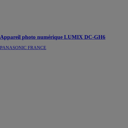
Appareil photo
hybride équipé
du nouveau
capteur Live
MOS 25,2
mégapixels
Appareil photo numérique LUMIX DC-GH6
PANASONIC FRANCE
Appareil photo
numérique
LUMIX
GH5M2 DC-
GH5M2L
PANASONIC
FRANCE
Avec un
nouveau
capteur, un
nouveau