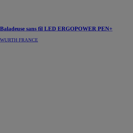
de charge
USB-C et
fonction de
charge sans fil
Baladeuse sans fil LED ERGOPOWER PEN+
WURTH FRANCE
Baladeuse sans
fil LED
ERGOPOWER
TWINBLADE+
WURTH
FRANCE
Lampe
portative LED
pliable avec
tête d'éclairage
mince. Avec
port de charge
USB-C et