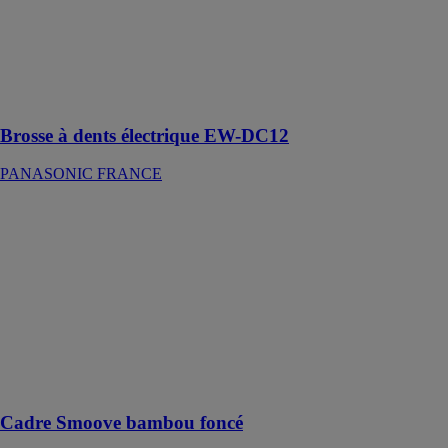
Soin avancé
des poches
parodontales
pour des
gencives et des
dents saines
Brosse à dents électrique EW-DC12
PANASONIC FRANCE
Cadre Smoove
bambou foncé
SOMFY
Cadre Smoove
bambou foncé
qui s’adapte à
tous les styles
de décoration
Cadre Smoove bambou foncé