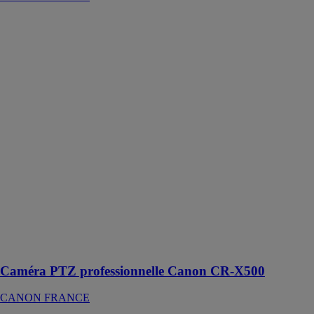
Caméra PTZ
professionnelle
Canon CR-
X500
CANON
FRANCE
Capturez des
images 4K
UHD
incroyables
dans toutes les
situations grâce
à cette caméra
PTZ d'extérieur
résistante aux
intempéries
Caméra PTZ professionnelle Canon CR-X500
CANON FRANCE