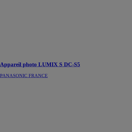
LUMIX S DC-
S5
PANASONIC
FRANCE
Le LUMIX S5
est un réel
concentré de
technologies à
la fois en photo
et en vidéo
Appareil photo LUMIX S DC-S5
PANASONIC FRANCE
Appareil photo
numérique
LUMIX DC-
GH6
PANASONIC
FRANCE