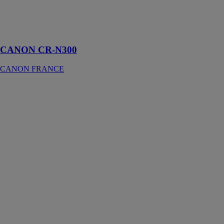
pouvez captiver
votre public de
nouvelles
façons
CANON CR-N300
CANON FRANCE
CANON CR-
N700
CAMÉRA
PTZ
CANON
FRANCE
Caméra PTZ
professionnelle
4K60P
exceptionnelle
dotée d'une
connectivité
12G-SDI et