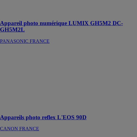
processeur, des
capacités vidéo
étendues
Appareil photo numérique LUMIX GH5M2 DC-
GH5M2L
PANASONIC FRANCE
Appareils
photo reflex
L'EOS 90D
CANON
FRANCE
Profitez d'une
qualité d'image
inédite
Appareils photo reflex L'EOS 90D
CANON FRANCE