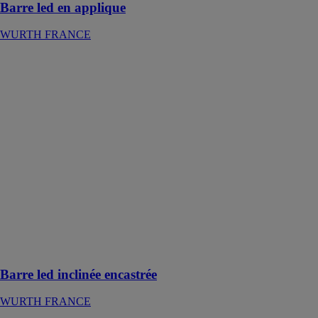
Barre led en applique
WURTH FRANCE
Barre led
inclinée
encastrée
WURTH
FRANCE
Cette barre
LED est
destinée aux
éléments de la
cuisine, séjour
et bureau, tels
que crédence,
étagère
Barre led inclinée encastrée
WURTH FRANCE