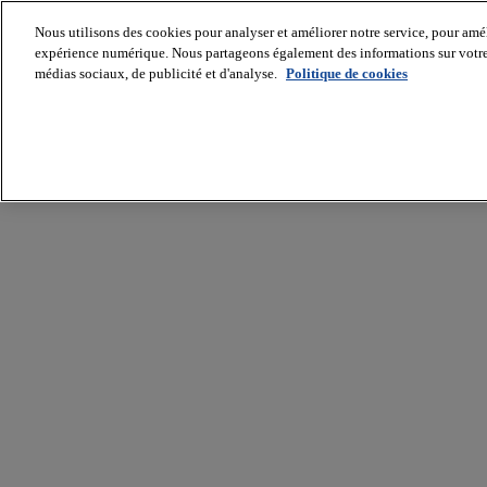
Nous utilisons des cookies pour analyser et améliorer notre service, pour améli
expérience numérique. Nous partageons également des informations sur votre u
médias sociaux, de publicité et d'analyse.
Politique de cookies
Batiradio
Articles
&
expertises
Construction
Tech,
IT,
start-
up
Génie
climatique
Gros
œuvre,
structure
et
enveloppe
Hors
site