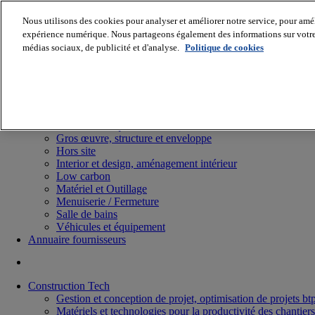
Nous utilisons des cookies pour analyser et améliorer notre service, pour améli
expérience numérique. Nous partageons également des informations sur votre u
médias sociaux, de publicité et d'analyse.
Politique de cookies
Batiradio
Articles & expertises
Construction Tech, IT, start-up
Génie climatique
Gros œuvre, structure et enveloppe
Hors site
Interior et design, aménagement intérieur
Low carbon
Matériel et Outillage
Menuiserie / Fermeture
Salle de bains
Véhicules et équipement
Annuaire fournisseurs
Construction Tech
Gestion et conception de projet, optimisation de projets bt
Matériels et technologies pour la productivité des chantiers