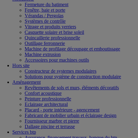
Fermeture du batiment
Fenêtre, baie et porte
Vérandas / Pergolas
Systèmes de contrôle
Vitrage et produits verriers
Casquette solaire et brise soleil
Quincaillerie professionnelle
Outillage ferronnerie
Machine de profilage découpage et emboutissage
Machine extrusion
Accessoires pour machines outils
Hors site
Constructeur de systemes modulaires
Solutions pour système de construction modulaire
Aménagement
Revêtements de sols et murs, éléments décoratifs
Confort acoustique
Peinture professionnelle
Eclairage architectural
Placard - porte intérieure - agencement
Fabricant de mobilier urbain et éclairage design
Fournisseur marbre et pierre
Dallage piscine et terrasse
Services btp
Assurance, financement travaux, banque du btp