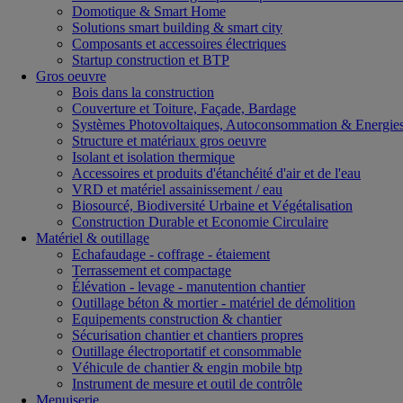
Domotique & Smart Home
Solutions smart building & smart city
Composants et accessoires électriques
Startup construction et BTP
Gros oeuvre
Bois dans la construction
Couverture et Toiture, Façade, Bardage
Systèmes Photovoltaiques, Autoconsommation & Energies
Structure et matériaux gros oeuvre
Isolant et isolation thermique
Accessoires et produits d'étanchéité d'air et de l'eau
VRD et matériel assainissement / eau
Biosourcé, Biodiversité Urbaine et Végétalisation
Construction Durable et Economie Circulaire
Matériel & outillage
Echafaudage - coffrage - étaiement
Terrassement et compactage
Élévation - levage - manutention chantier
Outillage béton & mortier - matériel de démolition
Equipements construction & chantier
Sécurisation chantier et chantiers propres
Outillage électroportatif et consommable
Véhicule de chantier & engin mobile btp
Instrument de mesure et outil de contrôle
Menuiserie