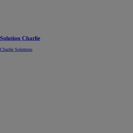
et le suivi du
matériel au
service de votre
entreprise, en
un endroit
Solution Charlie
Charlie Solutions
VFP2U -
Changer
d'ERRRE
A.R.Q.E. X
CHANTIER
ZERO
CARBONE
Vers la Fin des
Plastiques à
Usage Unique
sur les chantiers