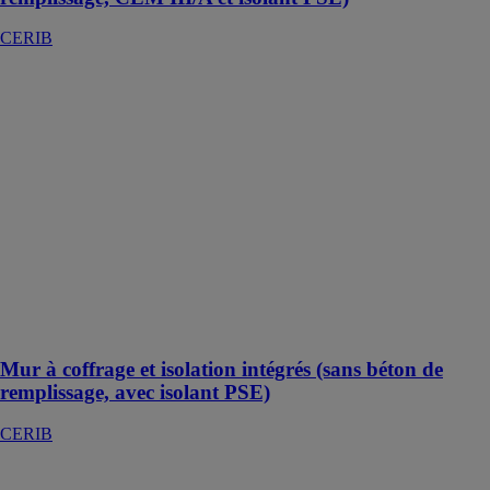
CERIB
Mur à coffrage
et isolation
intégrés (sans
béton de
remplissage,
avec isolant
PSE)
CERIB
Mur avec
isolation
intégrés
Mur à coffrage et isolation intégrés (sans béton de
remplissage, avec isolant PSE)
CERIB