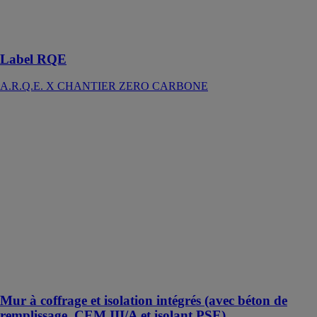
bas carbone &
RSE sur vos
chantiers !
Label RQE
A.R.Q.E. X CHANTIER ZERO CARBONE
Mur à coffrage
et isolation
intégrés (avec
béton de
remplissage,
CEM III/A et
isolant PSE)
CERIB
Mur à coffrage
et isolation
intégrés
Mur à coffrage et isolation intégrés (avec béton de
remplissage, CEM III/A et isolant PSE)