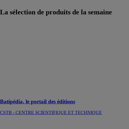
La sélection de produits
de la semaine
Batipédia, le
portail des
éditions
CSTB -
CENTRE
SCIENTIFIQUE
ET
TECHNIQUE
Le référentiel
de la
construction
Batipédia, le portail des éditions
CSTB - CENTRE SCIENTIFIQUE ET TECHNIQUE