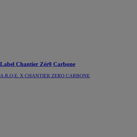
Label Chantier
Zér0 Carbone
A.R.Q.E. X
CHANTIER
ZERO
CARBONE
Décarbonez
vos chantiers
de rénovation
Label Chantier Zér0 Carbone
A.R.Q.E. X CHANTIER ZERO CARBONE
Label RQE
A.R.Q.E. X
CHANTIER
ZERO
CARBONE
Intégrez plus de
20 solutions