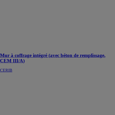
Mur à coffrage
intégré (avec
béton de
remplissage,
CEM III/A)
CERIB
Mur
préfabriqué
pour coffrage
Mur à coffrage intégré (avec béton de remplissage,
CEM III/A)
CERIB
Solution
Charlie
Charlie
Solutions
La
géolocalisation