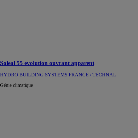
BUILDING
SYSTEMS
FRANCE /
TECHNAL
La fenêtre en
aluminium
universelle
pour répondre à
tous les styles
Soleal 55 evolution ouvrant apparent
HYDRO BUILDING SYSTEMS FRANCE / TECHNAL
Génie climatique
Mini ERVR
standard
ASPEN
PUMPS
Pompe
permettant
d’éliminer le