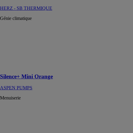
HERZ - SB THERMIQUE
Génie climatique
Silence+ Mini
Orange
ASPEN
PUMPS
Pompe de
relevage des
condensats
Silence+ Mini Orange
ASPEN PUMPS
Menuiserie
Spinal 62
verrière
HYDRO
BUILDING
SYSTEMS