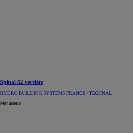
FRANCE /
TECHNAL
SPINAL est la
façade idéale
pour les
volumes
verriers de
grandes
dimensions et
pour s’inscrire
dans la Gestion
Technique du
Bâtiment
Spinal 62 verrière
HYDRO BUILDING SYSTEMS FRANCE / TECHNAL
Menuiserie
Jade - chevrons
tubulaires
HYDRO
BUILDING