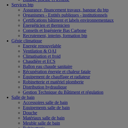
Services btp
Assurance, financement travaux, banque du btp
Organismes - Entités publiques - institutionnels
Certifications bâtiment et labels environnementaux
Énergéticien et thermicien
Conseils et Ingénierie Bas Carbone
Recrutement, interim, formation btp
Génie climatique
Energie renouvelable
Ventilation & QAI
Climatisation et froid
Chaudière et ECS
Ballon eau chaude sanitaire
Récupération énergie et chaleur fatale
Équipement de chauffage et radiateur
Robinetterie et matériel plomberie
Distribution hydraulique
Gestion Technique du Bâtiment et régulation
Salle de bain
Accessoires salle de bain
Equipements salle de bain
Douche
Matériaux salle de bain
Meuble salle de bain