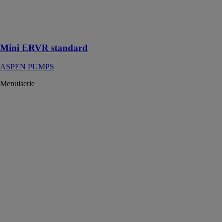
condensat
pendant le
cycle de
dégivrage
Mini ERVR standard
ASPEN PUMPS
Menuiserie
Novag III Plus
SPRAY
SYSTEM
Machines de
pulvérisation
avec contrôle a
distance,
assurant la
meilleure
qualité de
mélange des
composants
chimiques