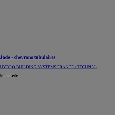
SYSTEMS
FRANCE /
TECHNAL
L'espace à
vivre à
l’esthétique
épurée pour de
nombreuses
possibilités
architecturales
Jade - chevrons tubulaires
HYDRO BUILDING SYSTEMS FRANCE / TECHNAL
Menuiserie
Soleal 65
dormant
périphérique
HYDRO
BUILDING
SYSTEMS
FRANCE /