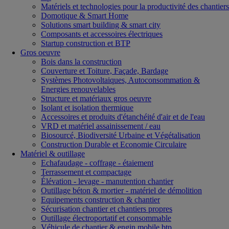
Matériels et technologies pour la productivité des chantiers
Domotique & Smart Home
Solutions smart building & smart city
Composants et accessoires électriques
Startup construction et BTP
Gros oeuvre
Bois dans la construction
Couverture et Toiture, Façade, Bardage
Systèmes Photovoltaiques, Autoconsommation &
Energies renouvelables
Structure et matériaux gros oeuvre
Isolant et isolation thermique
Accessoires et produits d'étanchéité d'air et de l'eau
VRD et matériel assainissement / eau
Biosourcé, Biodiversité Urbaine et Végétalisation
Construction Durable et Economie Circulaire
Matériel & outillage
Echafaudage - coffrage - étaiement
Terrassement et compactage
Élévation - levage - manutention chantier
Outillage béton & mortier - matériel de démolition
Equipements construction & chantier
Sécurisation chantier et chantiers propres
Outillage électroportatif et consommable
Véhicule de chantier & engin mobile btp