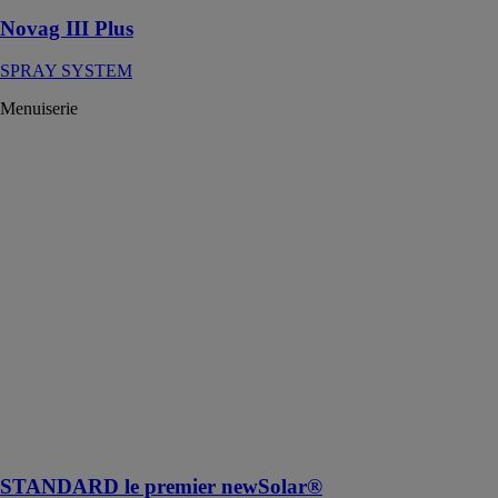
Novag III Plus
SPRAY SYSTEM
Menuiserie
STANDARD
le premier
newSolar®
NewSolar by
Tenda Sistem
Italia
newSolar®
standard est le
premier modèle
des produits
appartenant à la
gamme de
volets roulants
brise-soleil la
plus innovante
STANDARD le premier newSolar®