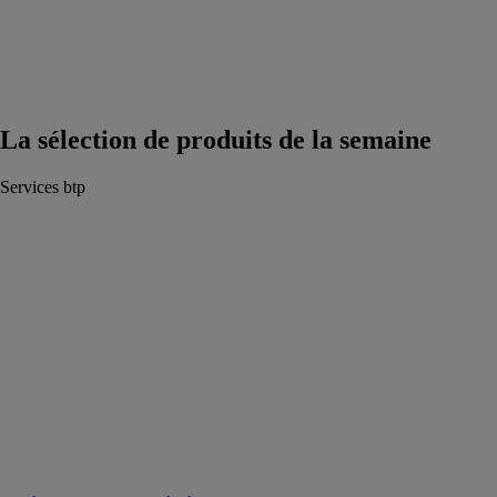
produits et
services testés
par les pros.
Rechercher
La sélection de produits
de la semaine
Services btp
Assistance a la
maitrise
d'ouvrage –
AMO
APEM
ENERGIE
Conseils,
ingénierie et
conception de
votre projet
d’installation
photovoltaïque