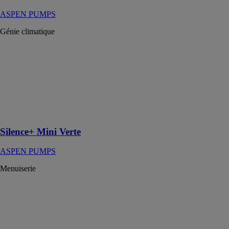
ASPEN PUMPS
Génie climatique
Silence+ Mini
Verte
ASPEN
PUMPS
Pompe de
relevage des
condensats
Silence+ Mini Verte
ASPEN PUMPS
Menuiserie
Soleal 55
evolution
ouvrant
apparent
HYDRO