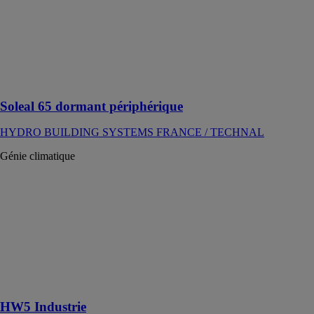
TECHNAL
La baie
coulissante en
aluminium avec
une solution à
tout vos projets
Soleal 65 dormant périphérique
HYDRO BUILDING SYSTEMS FRANCE / TECHNAL
Génie climatique
HW5 Industrie
ASPEN
PUMPS
Pompe conçue
pour récupérer
des condensats
allant jusqu'à
80 oC
HW5 Industrie