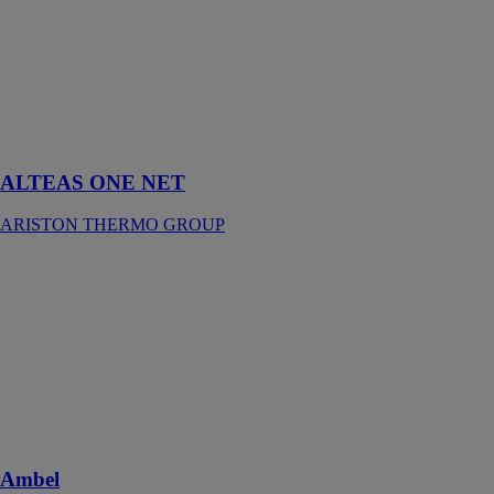
THERMO
GROUP
Au cœur de la
technologie
ONE pour des
performances
exclusives
ALTEAS ONE NET
ARISTON THERMO GROUP
Ambel
PERGE
CHAUDIERES
Contribue à la
préservation de
l'environnement
et de la santé
Ambel