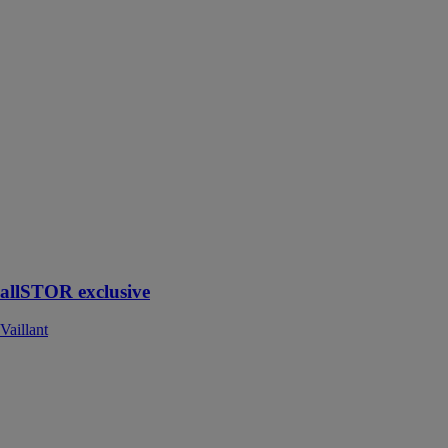
allSTOR
exclusive
Vaillant
Avec
l’allSTOR
exclusive, ce
système permet
de fournir de
l’eau chaude
jusqu’à 250
logements
allSTOR exclusive
Vaillant
ALTEAS ONE
NET
ARISTON