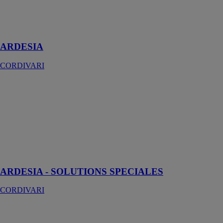
Disponible en
27 hauteurs et 5
profondeurs
ARDESIA
CORDIVARI
ARDESIA -
SOLUTIONS
SPECIALES
CORDIVARI
Radiateur
tubulaire
ARDESIA - SOLUTIONS SPECIALES
CORDIVARI