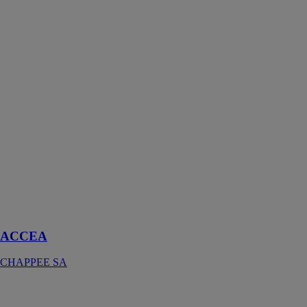
ACCEA
CHAPPEE SA
Accea est la
solution murale
simple et
économique
pour vos
projets «
chantier ».
Disponible en 3
versions de 25
à 35 kW en
micro-
accumulation
ACCEA
CHAPPEE SA