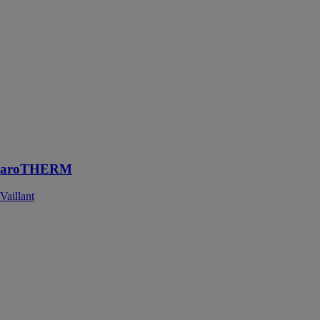
aroTHERM
Vaillant
Pompe à
chaleur
monobloc air /
eau, puissance
de chauffage 5
kW, 8 kW, 11
kW, 15 kW,
simple ou
double service
aroTHERM
Vaillant
aroTHERM
plus
Vaillant
La pompe à
chaleur air/eau