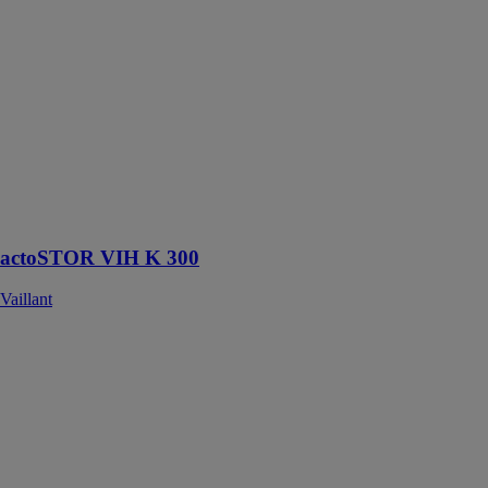
actoSTOR
VIH K 300
Vaillant
Préparateur
d'eau chaude
sanitaire à
associer avec
les chaudières
condensation
sol ecoVIT et
icoVIT
actoSTOR VIH K 300
Vaillant
actoSTOR
VIH QL 75L B
Vaillant
L’actoSTOR
VIH QL 75 B