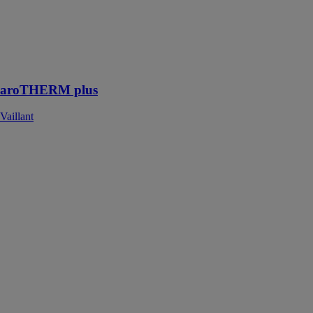
haute
température,
respectueuse de
l'environnement
et à l'épreuve
du temps
aroTHERM plus
Vaillant
aroTHERM
Split
Vaillant
Avec ses
fonctions
chauffage et
rafraîchissement,
aroTHERM
Split vous
apportera un
bien-être