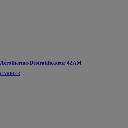
murale ou
plafonnière,
l'aérotherme est
la solution
simple et
économique de
chauffage ou
de
rafraîchissement
pour toutes vos
applications
Aérotherme-Déstratificateur 42AM
CARRIER
Air Solar
Solutions
GROUPE
AIRWELL
Optimisez votre
production