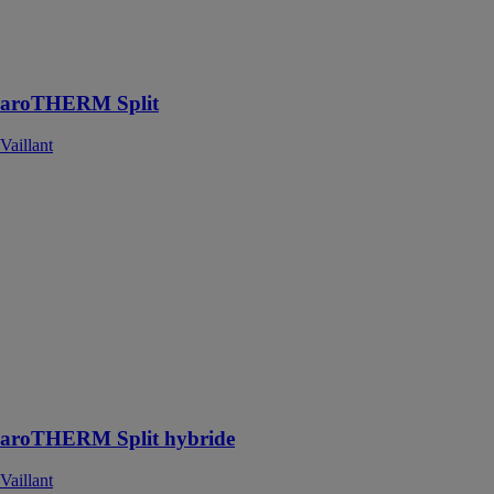
intérieur quelles
que soient les
conditions
extérieures
aroTHERM Split
Vaillant
aroTHERM
Split hybride
Vaillant
La pompe à
chaleur Vaillant
hybride sur-
mesure pour
vos projets de
rénovation
aroTHERM Split hybride
Vaillant