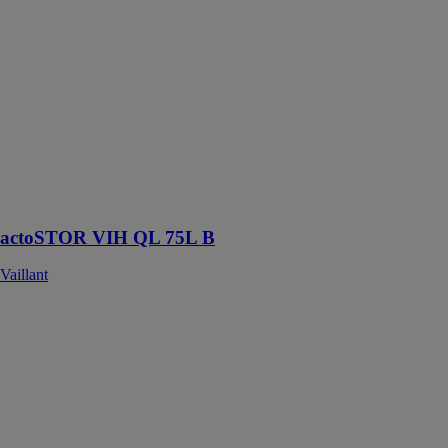
est un
préparateur à
stratification,
L’eau est
réchauffée par
l’échangeur à
plaques de la
chaudière et
vient
s’accumuler par
strates dans le
ballon
actoSTOR VIH QL 75L B
Vaillant
Aérotherme-
Déstratificateur
42AM
CARRIER
En version