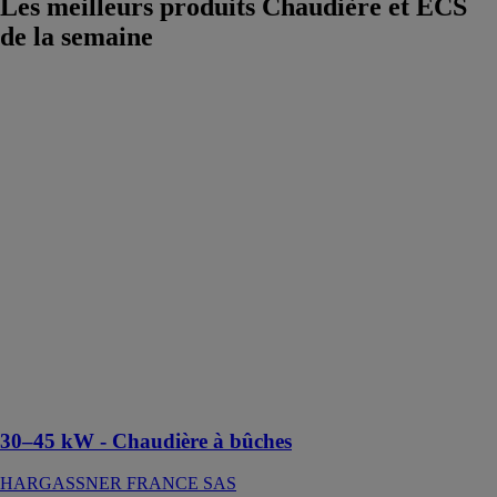
Les meilleurs produits Chaudière et ECS
de la semaine
30–45 kW -
Chaudière à
bûches
HARGASSNER
FRANCE SAS
La chaudière
Neo-MHV se
dédie aux
utilisateurs
ayant un accès
facile au bois,
accueillant des
bûches jusqu’à
1 m de long
30–45 kW - Chaudière à bûches
HARGASSNER FRANCE SAS