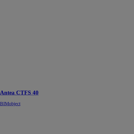
Antea CTFS
40
BIMobject
La Antea
CTFS 40 est
une chaudière
gaz murale
assure une
production
d'eau chaude
sanitaire
instantanée
Antea CTFS 40
BIMobject
ARDESIA
CORDIVARI