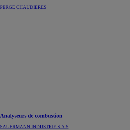
PERGE CHAUDIERES
Analyseurs de
combustion
SAUERMANN
INDUSTRIE
S.A.S
Sauermann
offre une
gamme
d’analyseurs
compacts et
intuitifs au
service des
performances
des
chauffagistes.
Analyseurs de combustion
SAUERMANN INDUSTRIE S.A.S