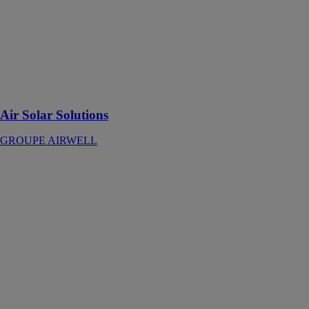
électrique et
réalisez des
économies
d’énergie avec
les kits de
panneaux
photovoltaïques
Airwell.
Air Solar Solutions
GROUPE AIRWELL
AIRCONNECT
PRO
GROUPE
AIRWELL
Solution
globale pilotage
et maintenance
préventive des
installations