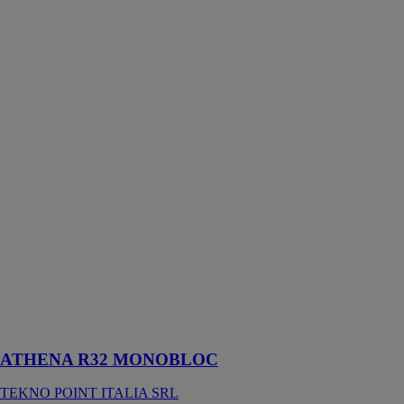
ATHENA R32
MONOBLOC
TEKNO
POINT
ITALIA SRL
ATHENA R32
MONOBLOC garantit
des
performances
élevées avec un
impact
environnemental
réduit
conformément
aux exigences
de la
réglementation.
ATHENA R32 MONOBLOC
TEKNO POINT ITALIA SRL