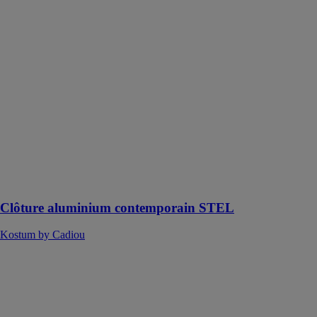
Clôture
aluminium
contemporain
STEL
Kostum by
Cadiou
Grâce à sa
solidité, elle
vous assure la
sécurité de
votre havre de
paix
Clôture aluminium contemporain STEL
Kostum by Cadiou
Clôture
tradition
aluminium