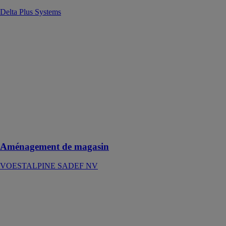
Delta Plus Systems
Aménagement
de magasin
VOESTALPINE
SADEF NV
Des profilés
formés à froid
pour
l'aménagement
de magasins
Aménagement de magasin
VOESTALPINE SADEF NV
Angle pour
habillage de
bandeau en alu