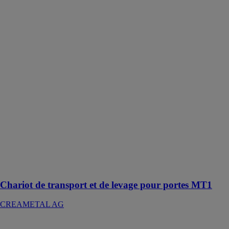
Chariot de
transport et de
levage pour
portes MT1
CREAMETAL
AG
Ce chariot est
conçu pour
faciliter le
transport, le
levage et la
mise en place
de portes et
d'éléments de
construction
Chariot de transport et de levage pour portes MT1
CREAMETAL AG