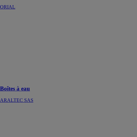
ORIAL
Boîtes à eau
ARALTEC
SAS
Idéales pour
assurer
l’évacuation
des eaux
pluviales des
toits-terrasses
Boîtes à eau
ARALTEC SAS
CADETTE
MANTION
Adapté à une