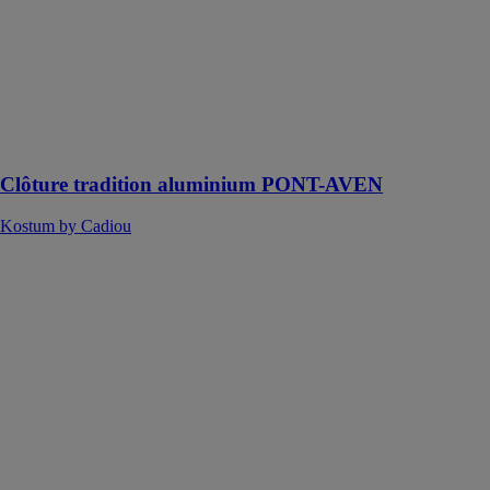
personnes qui
souhaitent
délimiter leur
jardin avec
charme et
élégance, tout
en protégeant
leur intimité
Clôture tradition aluminium PONT-AVEN
Kostum by Cadiou
Clôtures
Aluminium
HOMKIA SAS
Les clôtures en
aluminium
offrent une
solution pour
délimiter votre
propriété tout