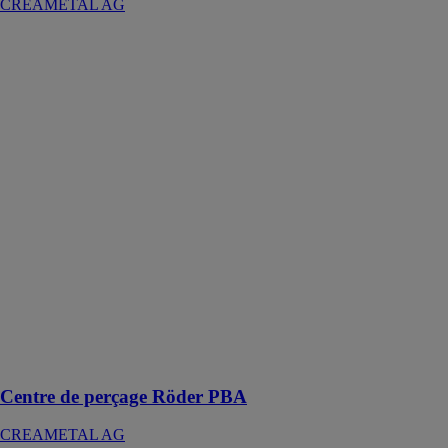
CREAMETAL AG
Centre de
perçage Röder
PBA
CREAMETAL
AG
Ce centre de
perçage est
conçu pour être
compact et
mobile,
permettant ainsi
une grande
flexibilité dans
les opérations
de forage de
profils
Centre de perçage Röder PBA
CREAMETAL AG