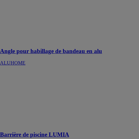
ALUHOME
Réaliser une
pose
d'habillage de
bandeau sans
fixation
apparente
Angle pour habillage de bandeau en alu
ALUHOME
Barrière de
piscine
LUMIA
ORIAL
Protection
optimale autour
de la piscine
Barrière de piscine LUMIA