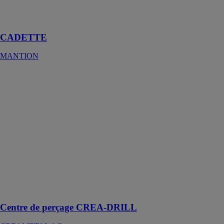
diversité de
constructions
CADETTE
MANTION
Centre de
perçage
CREA-DRILL
CREAMETAL
AG
Un outil conçu
pour faciliter le
processus de
fixation de
pièces et de
perçage
Centre de perçage CREA-DRILL