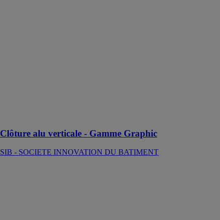
Clôture alu
verticale -
Gamme
Graphic
SIB -
SOCIETE
INNOVATION
DU
BATIMENT
Une clôture
innovante et
design
Clôture alu verticale - Gamme Graphic
SIB - SOCIETE INNOVATION DU BATIMENT
Clôture
aluminium
ORIAL
Clôture en