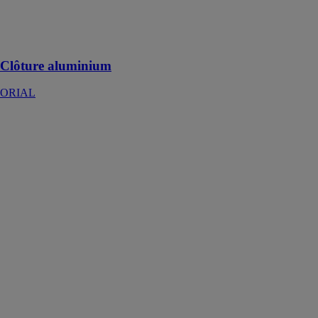
aluminium pour
profiter de vos
extérieurs
Clôture aluminium
ORIAL
Clôture
aluminium
contemporain
ALWENA
Kostum by
Cadiou
L'élégance de
la clôture
Alwena est
notable,
composé de
lames pleines
(150mm) et