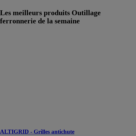
Les meilleurs produits Outillage
ferronnerie
de la semaine
ALTIGRID -
Grilles
antichute
Delta Plus
Systems
Grilles
antichute en
acier
inoxydable
dédiées à la
sécurisation de
tous types de
lanterneaux et
translucide
ALTIGRID - Grilles antichute