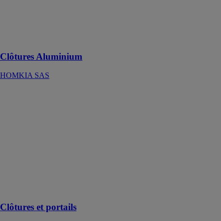
en vous
protégeant des
intrusions et
des regards
indiscrets
Clôtures Aluminium
HOMKIA SAS
Clôtures et
portails
VOESTALPINE
SADEF NV
Des profilés en
acier
personnalisés
pour clôtures et
portails
Clôtures et portails