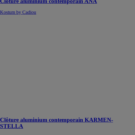
Clôture aluminium contemporain ANA
Kostum by Cadiou
Clôture
aluminium
contemporain
KARMEN-
STELLA
Kostum by
Cadiou
Un produit en
aluminium
contemporain
qui répond à
vos besoins
avec un design
épuré et simple
Clôture aluminium contemporain KARMEN-
STELLA