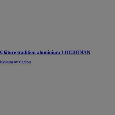
LOCRONAN
Kostum by
Cadiou
Locronan
s’adapte à tous
les styles et à
toutes les
générations de
maisons
Clôture tradition aluminium LOCRONAN
Kostum by Cadiou
Clôture
tradition
aluminium
PONT-AVEN
Kostum by
Cadiou
Idéal pour les