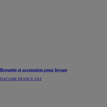
pour levage
DACAME
FRANCE SAS
Chariots de
levage et une
variété
d'élingues avec
un, trois ou
quatre crochets
pour répondre à
vos besoins
spécifiques en
matière de
levage
Brouette et accessoires pour levage
DACAME FRANCE SAS
C2500 chariot
élévateur
multidirectionnel