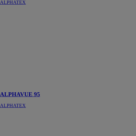
ALPHATEX
ALPHAVUE
95
ALPHATEX
Filet brise-vue
Alphavue dédié
au
cloisonnement
dans un but
d’occulter
esthétiquement
la vue à 95%
ALPHAVUE 95
ALPHATEX
Alsipercha
HAKI France