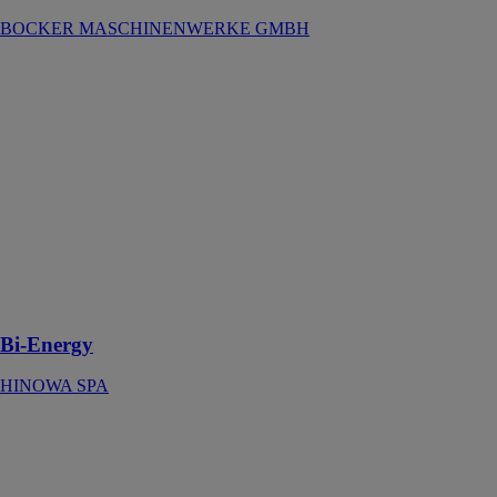
BOCKER MASCHINENWERKE GMBH
Bi-Energy
HINOWA SPA
La technologie
révolutionnaire
qui combine
moteur
thermique et
électrique pour
les nacelles
aériennes
Bi-Energy
HINOWA SPA
Brouette et
accessoires