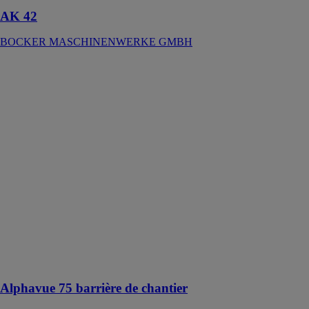
AK 42
BOCKER MASCHINENWERKE GMBH
Alphavue 75
barrière de
chantier
ALPHATEX
Le filet
Alphavue 75
représente une
solution
intéressante
pour occulter
les zones de
chantier du
vent et de la
lumière
Alphavue 75 barrière de chantier