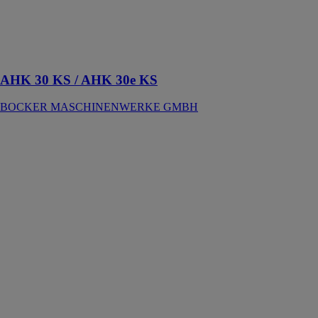
afin d’assurer
une répartition
au sol et des
charges
optimale
AHK 30 KS / AHK 30e KS
BOCKER MASCHINENWERKE GMBH
AK 42
BOCKER
MASCHINENWERKE
GMBH
Vitesse de
travail
exceptionnelle,
une position
d'articulation à
180 degrés et
une fonction de
grue à tour