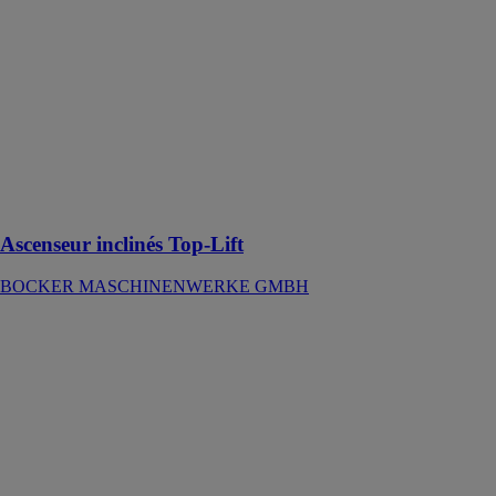
BOCKER
MASCHINENWERKE
GMBH
Le monte-
matériaux Top-
Lift Böcker est
un moyen de
transport
extrêmement
léger et souple
Ascenseur inclinés Top-Lift
BOCKER MASCHINENWERKE GMBH
Ascenseurs de
chantier
SKY CRANE
Le transport
vertical des
hommes et des