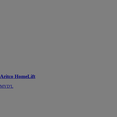
Aritco
HomeLift
MYD'L
Aritco
HomeLift est
un ascenseur
résidentiel
conçu pour
ajouter une
touche
d'élégance et de
luxe à une
maison
Aritco HomeLift
MYD'L
Ascenseur
inclinés Top-
Lift