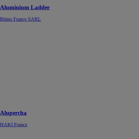
Aluminium Ladder
Rhino France SARL
Alupercha
HAKI France
L'Alupercha
offre une
solution
efficace et
sécuritaire pour
les chantiers en
réduisant les
risques de
trébuchement
Alupercha
HAKI France