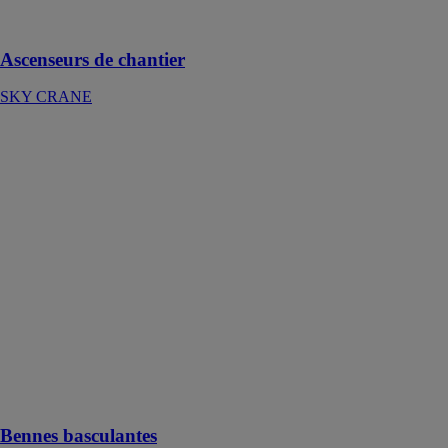
matériaux sur
les chantiers
Ascenseurs de chantier
SKY CRANE
Bennes
basculantes
BOCKER
MASCHINENWERKE
GMBH
Les Bennes
basculantes
sont utilisées
pour le
transport et le
déchargement
de matériaux en
vrac
Bennes basculantes