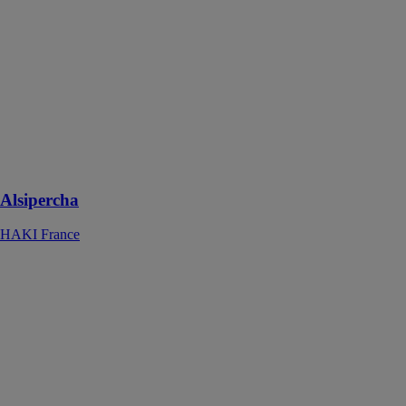
L'Alsipercha
prévient les
chutes lors des
opérations de
terrassement et
est conçu pour
être utilisé sur
des colonnes
espacées
jusqu'à 8,5 m
Alsipercha
HAKI France
ALU-
Ascenseur de
personnes
PHC-HI
BOCKER
MASCHINENWERKE
GMBH