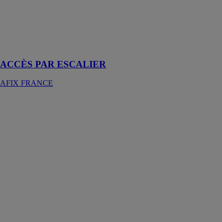
Accès par
escalier dans le
cas de travaux
publics et
d'infrastructure
ACCÈS PAR ESCALIER
AFIX FRANCE
AHK 30
BOCKER
MASCHINENWERKE
GMBH
La grue sur
remorque AHK
30 de Böcker
est montée sur
un châssis
tandem afin
d’assurer une