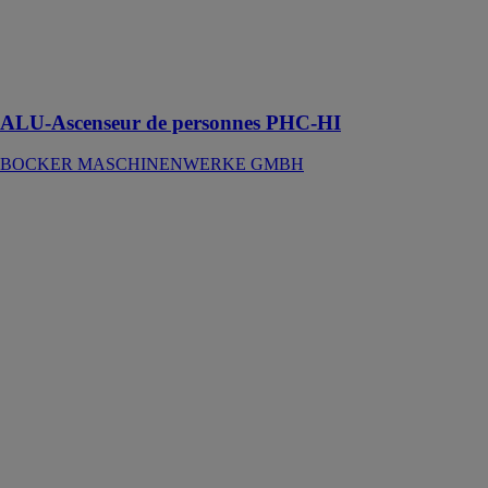
Perfromance
maximale sur
un espace
restreint
ALU-Ascenseur de personnes PHC-HI
BOCKER MASCHINENWERKE GMBH
Aluminium
Ladder
Rhino France
SARL
Aluminium
Ladder Rhino
s'adapte à de
nombreux
véhicules
commerciaux
grâce à ses kits
de montage