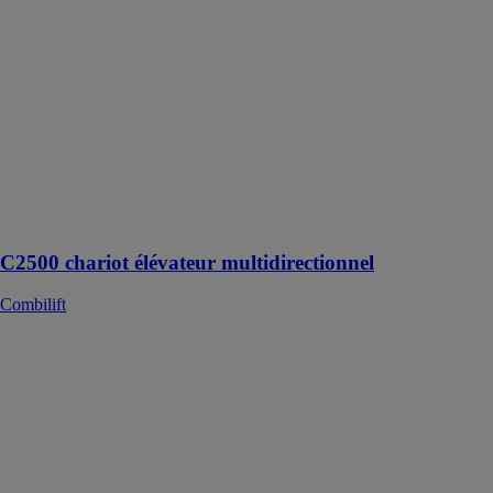
Combilift
Ce chariot
élévateur
multidirectionnel
a été créé dans
le but de
faciliter la
manipulation
de charges
longues et
volumineuses
C2500 chariot élévateur multidirectionnel
Combilift
Camion avec
nacelle ForSte
28DA SPEED
SOCAGE
NACELLE