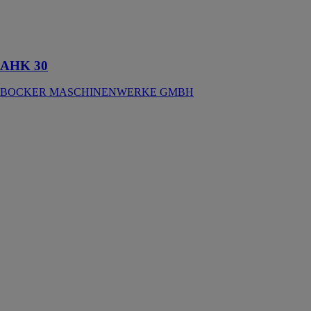
répartition
optimale de la
charge sur le
sol
AHK 30
BOCKER MASCHINENWERKE GMBH
AHK 30 KS /
AHK 30e KS
BOCKER
MASCHINENWERKE
GMBH
La grue sur
remorque AHK
30 KS
(stabilisateurs
repliables et
pivotants) est
montée sur un
châssis tandem