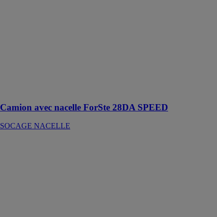
Un camion
avec nacelle de
la gamme
moyenne
hauteur de
Socage qui
peut être
montée sur des
camions à 2
essieux à partir
de 10T
Camion avec nacelle ForSte 28DA SPEED
SOCAGE NACELLE
Camion avec
nacelle forSte
35TJ
SOCAGE
NACELLE
Le forSte 35TJ