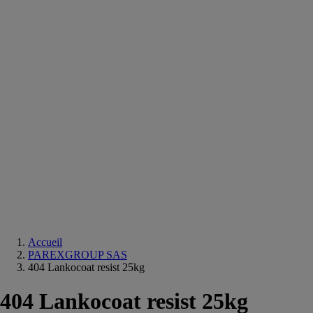
Equipements
salle
de
bain
Douche
Matériaux
salle
de
bain
Meuble
salle
de
bain
Robinetterie
Techniques
sanitaires
Accueil
PAREXGROUP SAS
404 Lankocoat resist 25kg
404 Lankocoat resist 25kg