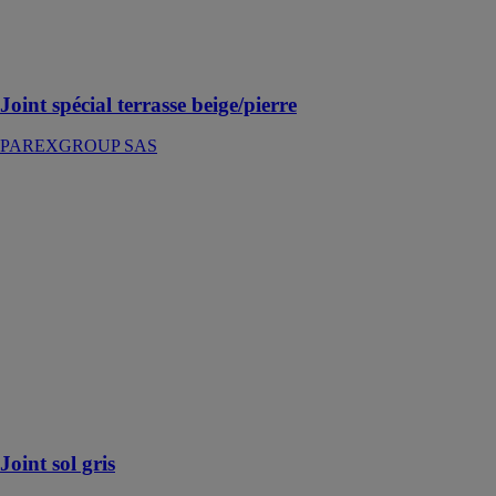
réalisation de
joints de 6 à 50
mm sur sol ou
mur extérieur
Joint spécial terrasse beige/pierre
PAREXGROUP SAS
Joint sol gris
PAREXGROUP
SAS
Joint de
carrelage
particulièrement
adapté pour la
réalisation de
joints de 2 à 15
mm au sol, en
intérieur et
extérieur
Joint sol gris