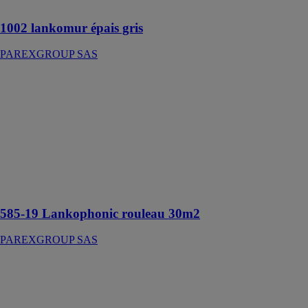
murs en béton
1002 lankomur épais gris
PAREXGROUP SAS
585-19
Lankophonic
rouleau 30m2
PAREXGROUP
SAS
Isolation
phonique en
rouleau sous
carrelage
585-19 Lankophonic rouleau 30m2
PAREXGROUP SAS
Café René
FLOORIFY
Café René est