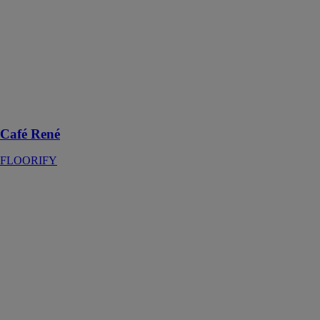
un revêtement
de sol en bois
naturel qui
reproduit
l'authenticité du
bois véritable,
avec sa couleur
naturelle et sa
texture raffinée
Café René
FLOORIFY
Tapis Reps
Mousse
INVECS
Une semelle
mousse
antidérapante et
un revêtement
REPS de très
haute qualité.