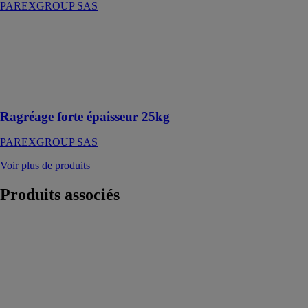
PAREXGROUP SAS
Ragréage forte
épaisseur 25kg
PAREXGROUP
SAS
Enduit de sol
Ragréage forte épaisseur 25kg
PAREXGROUP SAS
Voir plus de produits
Produits
associés
1002 lankomur
épais gris
PAREXGROUP
SAS
Ragréage mural
allégé pour