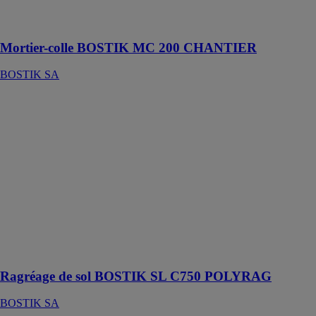
travaux neufs et
rénovations
Mortier-colle BOSTIK MC 200 CHANTIER
BOSTIK SA
Ragréage de
sol BOSTIK
SL C750
POLYRAG
BOSTIK SA
Ragréage de
sol fibré rapide
autolissant
polyvalent P3R
pour travaux
neufs et
rénovations
Ragréage de sol BOSTIK SL C750 POLYRAG
BOSTIK SA