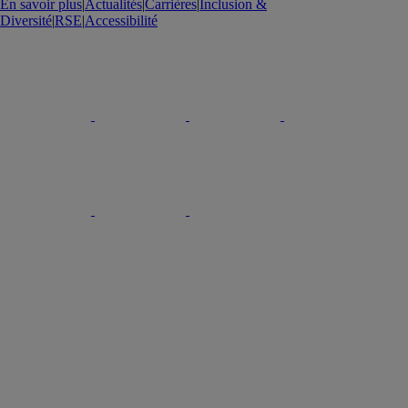
En savoir plus
|
Actualités
|
Carrières
|
Inclusion &
Diversité
|
RSE
|
Accessibilité