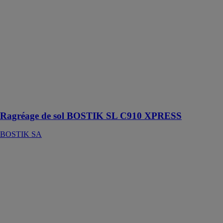
Ragréage de
sol BOSTIK
SL C910
XPRESS
BOSTIK SA
Enduit de
ragréage de sol
autolissant à
recouvrement
rapide
Ragréage de sol BOSTIK SL C910 XPRESS
BOSTIK SA
Mastic de
fixation Bostik
AFX 110
BOSTIK SA
Mastic
acrylique de
fixation hautes
performances