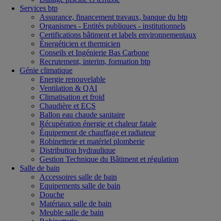
Services btp
Assurance, financement travaux, banque du btp
Organismes - Entités publiques - institutionnels
Certifications bâtiment et labels environnementaux
Énergéticien et thermicien
Conseils et Ingénierie Bas Carbone
Recrutement, interim, formation btp
Génie climatique
Energie renouvelable
Ventilation & QAI
Climatisation et froid
Chaudière et ECS
Ballon eau chaude sanitaire
Récupération énergie et chaleur fatale
Équipement de chauffage et radiateur
Robinetterie et matériel plomberie
Distribution hydraulique
Gestion Technique du Bâtiment et régulation
Salle de bain
Accessoires salle de bain
Equipements salle de bain
Douche
Matériaux salle de bain
Meuble salle de bain