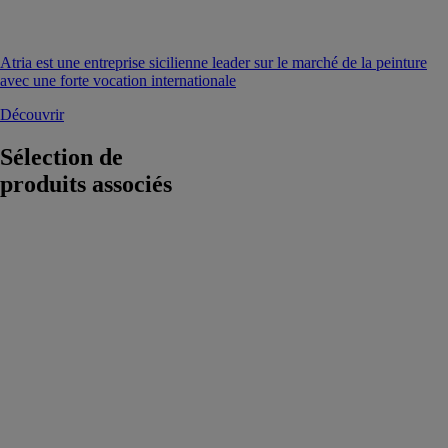
Atria est une entreprise sicilienne leader sur le marché de la peinture
avec une forte vocation internationale
Découvrir
Sélection de
produits associés
Mortier-colle
BOSTIK MC
200
CHANTIER
BOSTIK SA
Mortier-colle
amélioré
monocomposant
polyvalent avec
résistance au
glissement
classé C2 pour