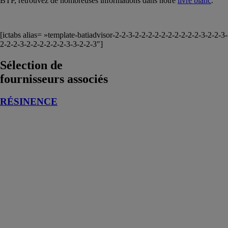
BTP, retrouvez de nombreuses informations dans notre
livre blanc
.
[ictabs alias= »template-batiadvisor-2-2-3-2-2-2-2-2-2-2-2-2-2-3-2-2-3-
2-2-2-3-2-2-2-2-2-2-3-3-2-2-3″]
Sélection de
fournisseurs associés
RÉSINENCE