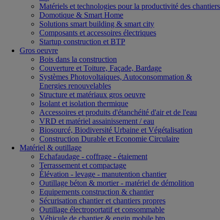
Matériels et technologies pour la productivité des chantiers
Domotique & Smart Home
Solutions smart building & smart city
Composants et accessoires électriques
Startup construction et BTP
Gros oeuvre
Bois dans la construction
Couverture et Toiture, Façade, Bardage
Systèmes Photovoltaiques, Autoconsommation &
Energies renouvelables
Structure et matériaux gros oeuvre
Isolant et isolation thermique
Accessoires et produits d'étanchéité d'air et de l'eau
VRD et matériel assainissement / eau
Biosourcé, Biodiversité Urbaine et Végétalisation
Construction Durable et Economie Circulaire
Matériel & outillage
Echafaudage - coffrage - étaiement
Terrassement et compactage
Élévation - levage - manutention chantier
Outillage béton & mortier - matériel de démolition
Equipements construction & chantier
Sécurisation chantier et chantiers propres
Outillage électroportatif et consommable
Véhicule de chantier & engin mobile btp