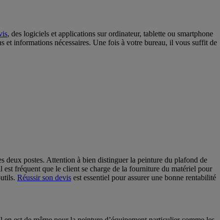
vis
, des logiciels et applications sur ordinateur, tablette ou smartphone
ns et informations nécessaires. Une fois à votre bureau, il vous suffit de
es deux postes. Attention à bien distinguer la peinture du plafond de
 est fréquent que le client se charge de la fourniture du matériel pour
utils.
Réussir son devis
est essentiel pour assurer une bonne rentabilité
. Il en est de même pour la peinture d’équipement particulier comme les