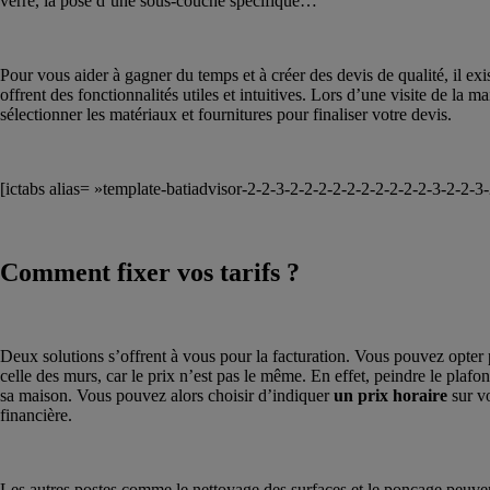
verre, la pose d’une sous-couche spécifique…
Pour vous aider à gagner du temps et à créer des devis de qualité, il ex
offrent des fonctionnalités utiles et intuitives. Lors d’une visite de la 
sélectionner les matériaux et fournitures pour finaliser votre devis.
[ictabs alias= »template-batiadvisor-2-2-3-2-2-2-2-2-2-2-2-2-2-3-2-2-3
Comment fixer vos tarifs ?
Deux solutions s’offrent à vous pour la facturation. Vous pouvez opter
celle des murs, car le prix n’est pas le même. En effet, peindre le plafo
sa maison. Vous pouvez alors choisir d’indiquer
un prix horaire
sur vo
financière.
Les autres postes comme le nettoyage des surfaces et le ponçage peuvent