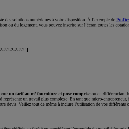
iste des solutions numériques à votre disposition. À l’exemple de
ProDe
maison ou du logement, vous pouvez inscrire sur l’écran toutes les cotatio
-2-2-2-2-2-2-2″]
 pour
un tarif au m² fourniture et pose comprise
ou en différenciant l
nd représente un travail plus complexe. En tant que micro-entrepreneur, il
tre devis. Veillez tout de même à inclure l’utilisation de vos différents o
 être chiffrés au forfait en considérant l’ensemble du travail à fournir