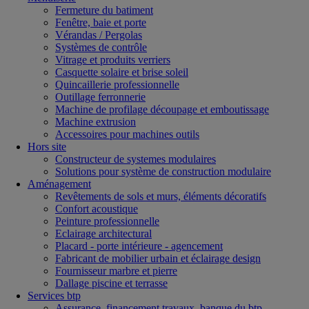
Fermeture du batiment
Fenêtre, baie et porte
Vérandas / Pergolas
Systèmes de contrôle
Vitrage et produits verriers
Casquette solaire et brise soleil
Quincaillerie professionnelle
Outillage ferronnerie
Machine de profilage découpage et emboutissage
Machine extrusion
Accessoires pour machines outils
Hors site
Constructeur de systemes modulaires
Solutions pour système de construction modulaire
Aménagement
Revêtements de sols et murs, éléments décoratifs
Confort acoustique
Peinture professionnelle
Eclairage architectural
Placard - porte intérieure - agencement
Fabricant de mobilier urbain et éclairage design
Fournisseur marbre et pierre
Dallage piscine et terrasse
Services btp
Assurance, financement travaux, banque du btp