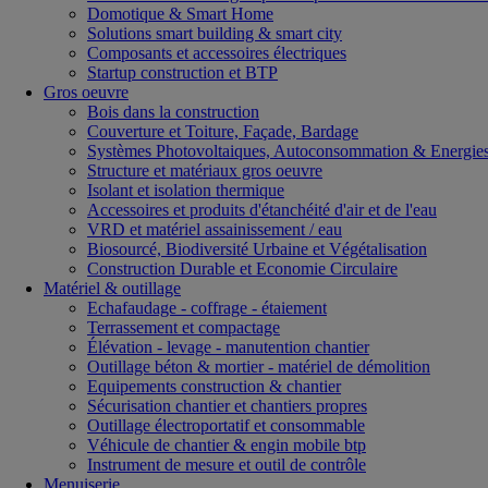
Domotique & Smart Home
Solutions smart building & smart city
Composants et accessoires électriques
Startup construction et BTP
Gros oeuvre
Bois dans la construction
Couverture et Toiture, Façade, Bardage
Systèmes Photovoltaiques, Autoconsommation & Energies
Structure et matériaux gros oeuvre
Isolant et isolation thermique
Accessoires et produits d'étanchéité d'air et de l'eau
VRD et matériel assainissement / eau
Biosourcé, Biodiversité Urbaine et Végétalisation
Construction Durable et Economie Circulaire
Matériel & outillage
Echafaudage - coffrage - étaiement
Terrassement et compactage
Élévation - levage - manutention chantier
Outillage béton & mortier - matériel de démolition
Equipements construction & chantier
Sécurisation chantier et chantiers propres
Outillage électroportatif et consommable
Véhicule de chantier & engin mobile btp
Instrument de mesure et outil de contrôle
Menuiserie