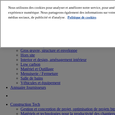
Nous utilisons des cookies pour analyser et améliorer notre service, pour améli
expérience numérique. Nous partageons également des informations sur votre u
médias sociaux, de publicité et d'analyse.
Politique de cookies
Batiradio
Articles & expertises
Construction Tech, IT, start-up
Génie climatique
Gros œuvre, structure et enveloppe
Hors site
Interior et design, aménagement intérieur
Low carbon
Matériel et Outillage
Menuiserie / Fermeture
Salle de bains
Véhicules et équipement
Annuaire fournisseurs
Construction Tech
Gestion et conception de projet, optimisation de projets bt
Matériels et technologies pour la productivité des chantiers