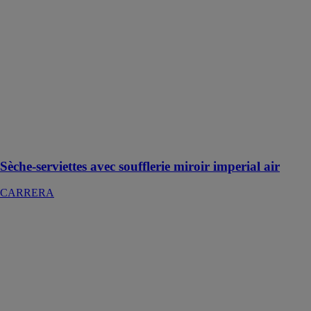
miroir imperial
air
CARRERA
Sèche-
serviettes sec
de 1600W doté
d'un coloris
miroir et d'un
format vertical
et plat avec une
façade en verre
Sèche-serviettes avec soufflerie miroir imperial air
CARRERA
Alimentation
chargeur RSX
ABS 12V 1,5A
Izyx Systems
Alimentation
chargeur RSX
ABS 12V 1,5A