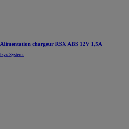
avec contact
d'autoprotection,
voyants d'état
face avant,
protection
fusible en
entrée et sortie
Alimentation chargeur RSX ABS 12V 1,5A
Izyx Systems
Flamco
XStream Clean
Aalberts
hydronic flow
control
Le Flamco
XStream Clean
assure une
séparation
optimale des
boues et de la
magnétite