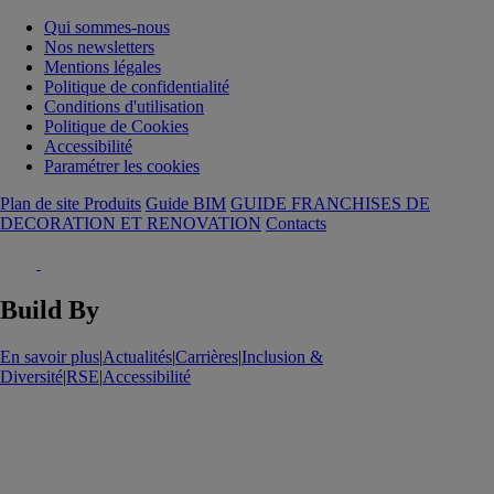
Qui sommes-nous
Nos newsletters
Mentions légales
Politique de confidentialité
Conditions d'utilisation
Politique de Cookies
Accessibilité
Paramétrer les cookies
Plan de site Produits
Guide BIM
GUIDE FRANCHISES DE
DECORATION ET RENOVATION
Contacts
Build By
En savoir plus
|
Actualités
|
Carrières
|
Inclusion &
Diversité
|
RSE
|
Accessibilité