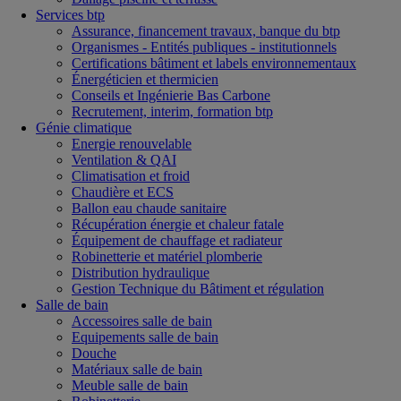
Services btp
Assurance, financement travaux, banque du btp
Organismes - Entités publiques - institutionnels
Certifications bâtiment et labels environnementaux
Énergéticien et thermicien
Conseils et Ingénierie Bas Carbone
Recrutement, interim, formation btp
Génie climatique
Energie renouvelable
Ventilation & QAI
Climatisation et froid
Chaudière et ECS
Ballon eau chaude sanitaire
Récupération énergie et chaleur fatale
Équipement de chauffage et radiateur
Robinetterie et matériel plomberie
Distribution hydraulique
Gestion Technique du Bâtiment et régulation
Salle de bain
Accessoires salle de bain
Equipements salle de bain
Douche
Matériaux salle de bain
Meuble salle de bain