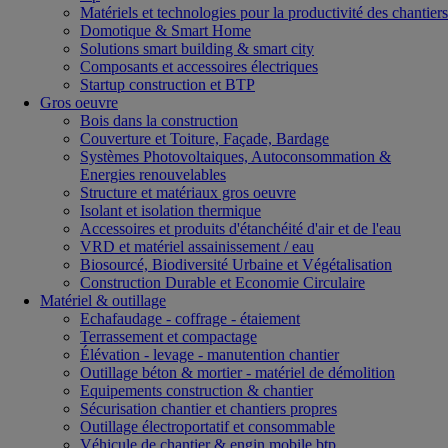
Matériels et technologies pour la productivité des chantiers
Domotique & Smart Home
Solutions smart building & smart city
Composants et accessoires électriques
Startup construction et BTP
Gros oeuvre
Bois dans la construction
Couverture et Toiture, Façade, Bardage
Systèmes Photovoltaiques, Autoconsommation &
Energies renouvelables
Structure et matériaux gros oeuvre
Isolant et isolation thermique
Accessoires et produits d'étanchéité d'air et de l'eau
VRD et matériel assainissement / eau
Biosourcé, Biodiversité Urbaine et Végétalisation
Construction Durable et Economie Circulaire
Matériel & outillage
Echafaudage - coffrage - étaiement
Terrassement et compactage
Élévation - levage - manutention chantier
Outillage béton & mortier - matériel de démolition
Equipements construction & chantier
Sécurisation chantier et chantiers propres
Outillage électroportatif et consommable
Véhicule de chantier & engin mobile btp