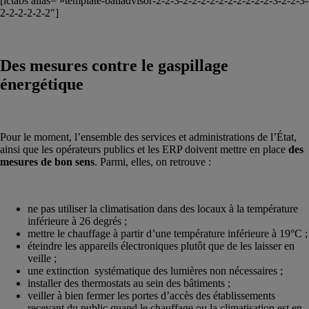
[ictabs alias= »template-batiadvisor-2-2-3-2-2-2-2-2-2-2-2-2-2-3-2-2-3-
2-2-2-2-2-2″]
Des mesures contre le gaspillage
énergétique
Pour le moment, l’ensemble des services et administrations de l’État,
ainsi que les opérateurs publics et les ERP doivent mettre en place
des
mesures de bon sens
. Parmi, elles, on retrouve :
ne pas utiliser la climatisation dans des locaux à la température
inférieure à 26 degrés ;
mettre le chauffage à partir d’une température inférieure à 19°C ;
éteindre les appareils électroniques plutôt que de les laisser en
veille ;
une extinction systématique des lumières non nécessaires ;
installer des thermostats au sein des bâtiments ;
veiller à bien fermer les portes d’accès des établissements
recevant du public quand le chauffage ou la climatisation est en