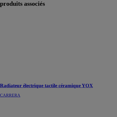
produits associés
Radiateur
électrique
tactile
céramique
YOX
CARRERA
Radiateur
électrique
tactile
céramique avec
film gris
anthracite
1000w yox
Radiateur électrique tactile céramique YOX
CARRERA
Sèche-
serviettes avec
soufflerie