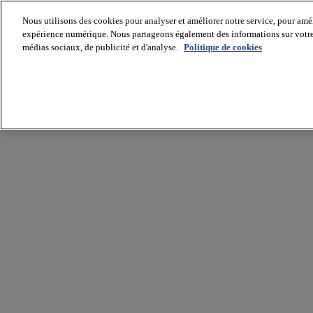
Nous utilisons des cookies pour analyser et améliorer notre service, pour améli
expérience numérique. Nous partageons également des informations sur votre u
médias sociaux, de publicité et d'analyse.
Politique de cookies
Batiradio
Articles
&
expertises
Construction
Tech,
IT,
start-
up
Génie
climatique
Gros
œuvre,
structure
et
enveloppe
Hors
site