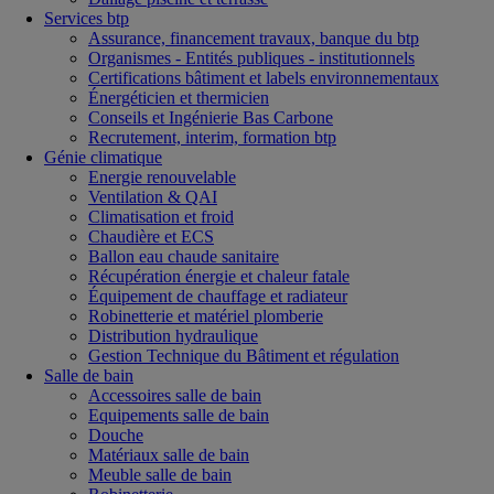
Services btp
Assurance, financement travaux, banque du btp
Organismes - Entités publiques - institutionnels
Certifications bâtiment et labels environnementaux
Énergéticien et thermicien
Conseils et Ingénierie Bas Carbone
Recrutement, interim, formation btp
Génie climatique
Energie renouvelable
Ventilation & QAI
Climatisation et froid
Chaudière et ECS
Ballon eau chaude sanitaire
Récupération énergie et chaleur fatale
Équipement de chauffage et radiateur
Robinetterie et matériel plomberie
Distribution hydraulique
Gestion Technique du Bâtiment et régulation
Salle de bain
Accessoires salle de bain
Equipements salle de bain
Douche
Matériaux salle de bain
Meuble salle de bain