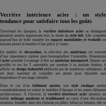
Verrière intérieure acier : un style
tendance pour satisfaire tous les goûts
Traversant les époques, la
verrière intérieure acier
se distinguait
plusieurs années auparavant avec la mode du
style loft
. Elle complèt
aujourd’hui de belle manière les
espaces modulables et évolutifs
e
laissant passer la lumière d’une pièce à l’autre.
En matière de
décoration
, la sélection des
matériaux
est souven
d’une importance capitale pour homogénéiser l’ensemble. Néanmoins
l’
acier
possède l’avantage d’être un
matériau intemporel
. Depuis ses
profilés et ses fer T assemblés par soudure à sa parfaite finition, il
affiche un
design industriel
plébiscité par de nombreux utilisateurs. I
est donc essentiel de connaître ses atouts pour répondre aux
inspirations d’une large clientèle.
Dans le cas d’un
bâtiment ancien
, son
style rustique
mettr
considérablement en valeur le mobilier d’époque et les autres éléments
architecturaux. À l’inverse, la
verrière intérieure acier
ajoutera un
habile
mélange moderne et traditionnel
au cœur d’une décoration
moderne. Installée dans des cloisons en plâtre, béton ou briques, elle se