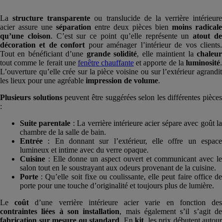
La
structure transparente
ou translucide de la verrière intérieure
acier assure une
séparation
entre deux pièces bien
moins radicale
qu’une cloison
. C’est sur ce point qu’elle représente un
atout d
décoration et de confort
pour aménager l’intérieur de vos clients
Tout en bénéficiant d’une
grande solidité
, elle maintient la
chaleu
tout comme le ferait une
fenêtre chauffante
et apporte de la
luminosité
L’ouverture qu’elle crée sur la pièce voisine ou sur l’extérieur agrandit
les lieux pour une agréable
impression de volume
.
Plusieurs solutions
peuvent être suggérées selon les différentes pièces
:
Suite parentale
: La verrière intérieure acier sépare avec goût l
chambre de la salle de bain.
Entrée
: En donnant sur l’extérieur, elle offre un espac
lumineux et intime avec du verre opaque.
Cuisine
: Elle donne un aspect ouvert et communicant avec l
salon tout en le soustrayant aux odeurs provenant de la cuisine.
Porte
: Qu’elle soit fixe ou coulissante, elle peut faire office d
porte pour une touche d’originalité et toujours plus de lumière.
Le
coût
d’une verrière intérieure acier varie en fonction de
contraintes liées à son installation
, mais également s’il s’agit d
fabrication sur mesure ou standard
. En
kit
, les prix débutent autour