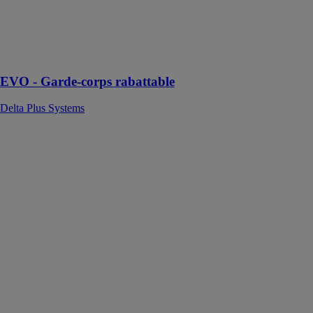
d'un bâtiment
en se repliant
pour ne pas être
visible de
l'extérieur
EVO - Garde-corps rabattable
Delta Plus Systems
EVO - Garde-
corps
autoportant
Delta Plus
Systems
EVO est une
barrière de
protection,
permettant
d'accéder en
toute sécurité à
un point
spécifique