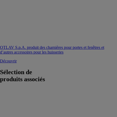
OTLAV S.p.A. produit des charnières pour portes et fenêtres et
d’autres accessoires pour les huisseries
Découvrir
Sélection de
produits associés
ALTIGRID -
Grilles
antichute
Delta Plus
Systems