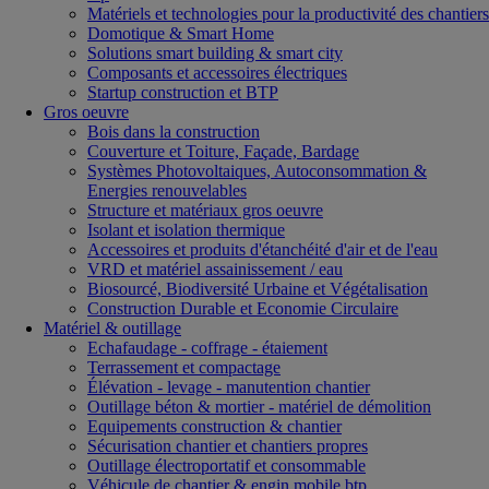
Matériels et technologies pour la productivité des chantiers
Domotique & Smart Home
Solutions smart building & smart city
Composants et accessoires électriques
Startup construction et BTP
Gros oeuvre
Bois dans la construction
Couverture et Toiture, Façade, Bardage
Systèmes Photovoltaiques, Autoconsommation &
Energies renouvelables
Structure et matériaux gros oeuvre
Isolant et isolation thermique
Accessoires et produits d'étanchéité d'air et de l'eau
VRD et matériel assainissement / eau
Biosourcé, Biodiversité Urbaine et Végétalisation
Construction Durable et Economie Circulaire
Matériel & outillage
Echafaudage - coffrage - étaiement
Terrassement et compactage
Élévation - levage - manutention chantier
Outillage béton & mortier - matériel de démolition
Equipements construction & chantier
Sécurisation chantier et chantiers propres
Outillage électroportatif et consommable
Véhicule de chantier & engin mobile btp