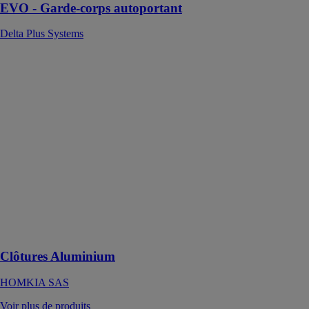
EVO - Garde-corps autoportant
Delta Plus Systems
Clôtures
Aluminium
HOMKIA SAS
Les clôtures en
aluminium
offrent une
solution pour
délimiter votre
propriété tout
en vous
protégeant des
intrusions et
des regards
indiscrets
Clôtures Aluminium
HOMKIA SAS
Voir plus de produits