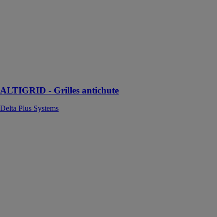
Grilles
antichute en
acier
inoxydable
dédiées à la
sécurisation de
tous types de
lanterneaux et
translucide
ALTIGRID - Grilles antichute
Delta Plus Systems
EVO - Garde-
corps rabattable
Delta Plus
Systems
Un système de
garde-corps
rabattable
conçu pour
préserver
l'esthétique