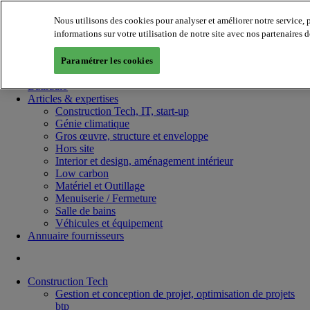
Nous utilisons des cookies pour analyser et améliorer notre service,
informations sur votre utilisation de notre site avec nos partenaires 
Paramétrer les cookies
Batiradio
Articles & expertises
Construction Tech, IT, start-up
Génie climatique
Gros œuvre, structure et enveloppe
Hors site
Interior et design, aménagement intérieur
Low carbon
Matériel et Outillage
Menuiserie / Fermeture
Salle de bains
Véhicules et équipement
Annuaire fournisseurs
Construction Tech
Gestion et conception de projet, optimisation de projets
btp