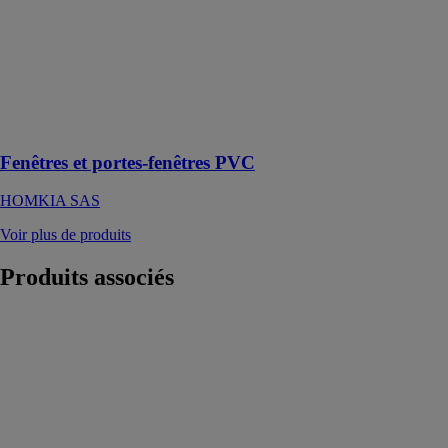
Les fenêtres et
portes-fenêtres
en PVC sont
des éléments
essentiels de la
menuiserie
moderne
Fenêtres et portes-fenêtres PVC
HOMKIA SAS
Voir plus de produits
Produits
associés
Portail découpe
laser
BRIVAEL
Kostum by
Cadiou
Le portail
Brivael vous