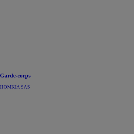
Garde-corps
HOMKIA SAS
Ce garde-corps
permet de
sécuriser des
aménagements
comme un
escalier, un
balcon, une
terrasse ou
encore une
piscine
Garde-corps
HOMKIA SAS
Portail
aluminium
contemporain
LOMIG
Kostum by
Cadiou