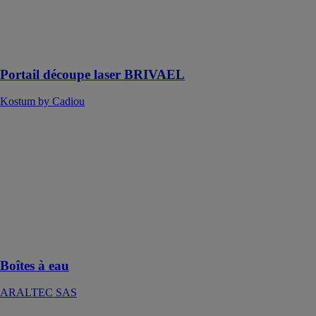
permettra de
designer votre
entrée avec
élégance
Portail découpe laser BRIVAEL
Kostum by Cadiou
Boîtes à eau
ARALTEC
SAS
Idéales pour
assurer
l’évacuation
des eaux
pluviales des
toits-terrasses
Boîtes à eau
ARALTEC SAS