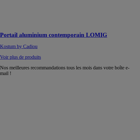
Le portail
Lomig est un
bon compris
entre la lumière
et sécurité
Portail aluminium contemporain LOMIG
Kostum by Cadiou
Voir plus de produits
Nos meilleures recommandations tous les mois dans votre boîte e-
mail !