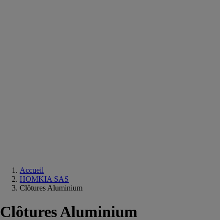
Equipements
salle
de
bain
Douche
Matériaux
salle
de
bain
Meuble
salle
de
bain
Robinetterie
Techniques
sanitaires
Accueil
HOMKIA SAS
Clôtures Aluminium
Clôtures Aluminium