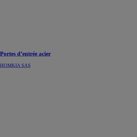
d’entrée en
acier offrent
une sécurité et
une durabilité
accrues, grâce à
des techniques
d’assemblage
modernes
Portes d’entrée acier
HOMKIA SAS
Motorisations
de portails
HOMKIA SAS
La solution de
motorisation de
portail vous
permet de
contrôler et
d’actionner vos
accès à distance