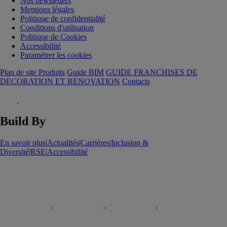
Nos newsletters
Mentions légales
Politique de confidentialité
Conditions d'utilisation
Politique de Cookies
Accessibilité
Paramétrer les cookies
Plan de site Produits
Guide BIM
GUIDE FRANCHISES DE
DECORATION ET RENOVATION
Contacts
Build By
En savoir plus
|
Actualités
|
Carrières
|
Inclusion &
Diversité
|
RSE
|
Accessibilité