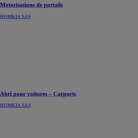
Motorisations de portails
HOMKIA SAS
Abri pour
voitures –
Carports
HOMKIA SAS
Carport conçu
pour offrir une
protection aux
véhicules
contre les
intempéries
Abri pour voitures – Carports
HOMKIA SAS
Fenêtres et
portes-fenêtres
PVC
HOMKIA SAS