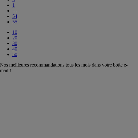
1
…
54
55
10
20
30
40
50
Nos meilleures recommandations tous les mois dans votre boîte e-
mail !