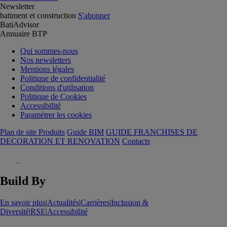
Newsletter
batiment et construction
S'abonner
BatiAdvisor
Annuaire BTP
Qui sommes-nous
Nos newsletters
Mentions légales
Politique de confidentialité
Conditions d'utilisation
Politique de Cookies
Accessibilité
Paramétrer les cookies
Plan de site Produits
Guide BIM
GUIDE FRANCHISES DE
DECORATION ET RENOVATION
Contacts
Build By
En savoir plus
|
Actualités
|
Carrières
|
Inclusion &
Diversité
|
RSE
|
Accessibilité