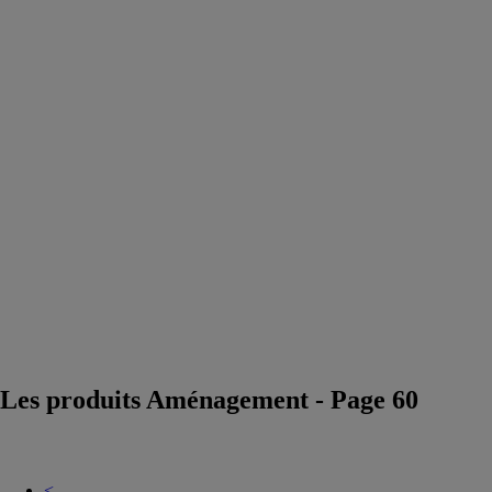
décoratifs
Confort
acoustique
Peinture
professionnelle
Eclairage
architectural
Placard - porte
intérieure -
agencement
Fabricant de
mobilier urbain
et éclairage
design
Fournisseur
marbre et pierre
Dallage piscine
et terrasse
Les produits Aménagement - Page 60
<