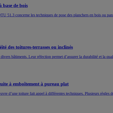
à base de bois
e DTU 51.3 concerne les techniques de pose des planchers en bois ou pa
té des toitures-terrasses ou inclinés
s divers bâtiments. Leur réfection permet d’assurer la durabilité et la qua
cuite à emboîtement à pureau plat
vre d’une toiture fait appel à différentes techniques. Plusieurs règles doi