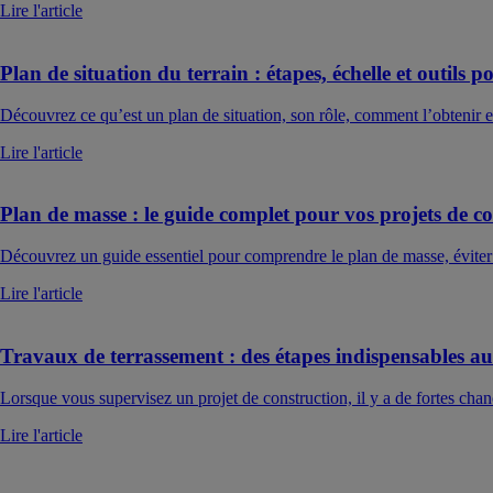
Lire l'article
Plan de situation du terrain : étapes, échelle et outils
Découvrez ce qu’est un plan de situation, son rôle, comment l’obtenir et
Lire l'article
Plan de masse : le guide complet pour vos projets de c
Découvrez un guide essentiel pour comprendre le plan de masse, éviter l
Lire l'article
Travaux de terrassement : des étapes indispensables au
Lorsque vous supervisez un projet de construction, il y a de fortes chan
Lire l'article