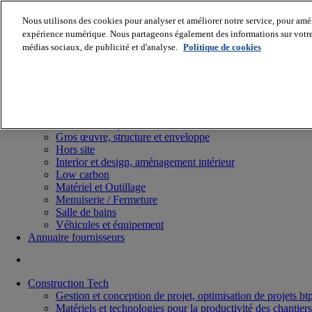
Nous utilisons des cookies pour analyser et améliorer notre service, pour améli
expérience numérique. Nous partageons également des informations sur votre u
médias sociaux, de publicité et d'analyse.
Politique de cookies
Batiradio
Articles & expertises
Construction Tech, IT, start-up
Génie climatique
Gros œuvre, structure et enveloppe
Hors site
Interior et design, aménagement intérieur
Low carbon
Matériel et Outillage
Menuiserie / Fermeture
Salle de bains
Véhicules et équipement
Annuaire fournisseurs
Construction Tech
Gestion et conception de projet, optimisation de projets bt
Matériels et technologies pour la productivité des chantiers