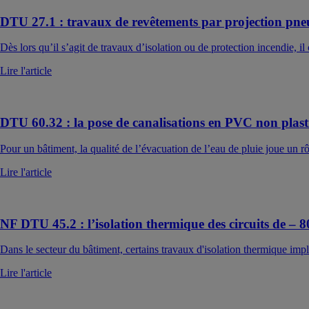
DTU 27.1 : travaux de revêtements par projection pneu
Dès lors qu’il s’agit de travaux d’isolation ou de protection incendie,
Lire l'article
DTU 60.32 : la pose de canalisations en PVC non plasti
Pour un bâtiment, la qualité de l’évacuation de l’eau de pluie joue un r
Lire l'article
NF DTU 45.2 : l’isolation thermique des circuits de – 
Dans le secteur du bâtiment, certains travaux d'isolation thermique impliq
Lire l'article