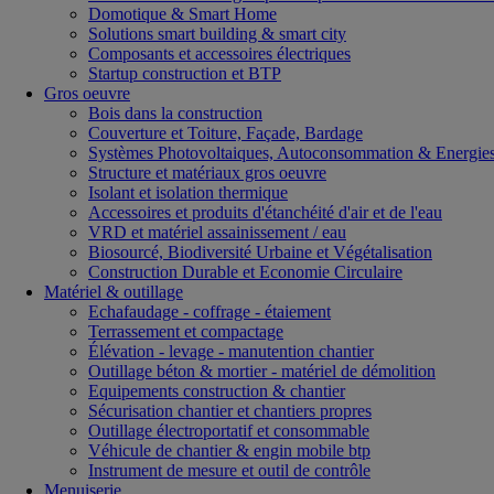
Domotique & Smart Home
Solutions smart building & smart city
Composants et accessoires électriques
Startup construction et BTP
Gros oeuvre
Bois dans la construction
Couverture et Toiture, Façade, Bardage
Systèmes Photovoltaiques, Autoconsommation & Energies
Structure et matériaux gros oeuvre
Isolant et isolation thermique
Accessoires et produits d'étanchéité d'air et de l'eau
VRD et matériel assainissement / eau
Biosourcé, Biodiversité Urbaine et Végétalisation
Construction Durable et Economie Circulaire
Matériel & outillage
Echafaudage - coffrage - étaiement
Terrassement et compactage
Élévation - levage - manutention chantier
Outillage béton & mortier - matériel de démolition
Equipements construction & chantier
Sécurisation chantier et chantiers propres
Outillage électroportatif et consommable
Véhicule de chantier & engin mobile btp
Instrument de mesure et outil de contrôle
Menuiserie