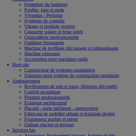
Fermeture du batiment
Fenêtre, baie et porte
Vérandas / Pergolas
Systèmes de contrôle
Vitrage et produits verriers
Casquette solaire et brise soleil
Quincaillerie professionnelle
Outillage ferronnerie
Machine de profilage découpage et emboutissage
Machine extrusion
Accessoires pour machines outils
Hors site
Constructeur de systemes modulaires
Solutions pour système de construction modulaire
Aménagement
Revêtements de sols et murs, éléments décoratifs
Confort acoustique
Peinture professionnelle
Eclairage architectural
Placard - porte intérieure - agencement
Fabricant de mobilier urbain et éclairage design
Fournisseur marbre et pierre
Dallage piscine et terrasse
Services btp
Assurance, financement travaux, banque du btp