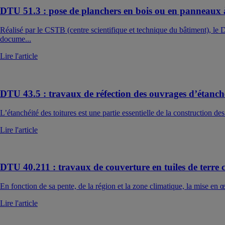
DTU 51.3 : pose de planchers en bois ou en panneaux 
Réalisé par le CSTB (centre scientifique et technique du bâtiment), l
docume...
Lire l'article
DTU 43.5 : travaux de réfection des ouvrages d’étanchéi
L’étanchéité des toitures est une partie essentielle de la construction de
Lire l'article
DTU 40.211 : travaux de couverture en tuiles de terre 
En fonction de sa pente, de la région et la zone climatique, la mise en œu
Lire l'article