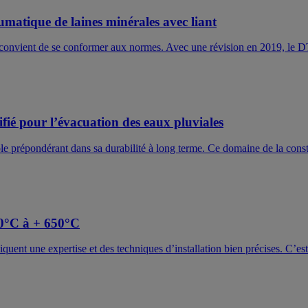
matique de laines minérales avec liant
 il convient de se conformer aux normes. Avec une révision en 2019, le D
fié pour l’évacuation des eaux pluviales
ôle prépondérant dans sa durabilité à long terme. Ce domaine de la const
80°C à + 650°C
uent une expertise et des techniques d’installation bien précises. C’est l