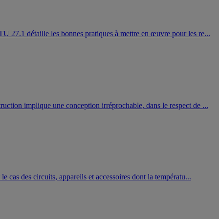
TU 27.1 détaille les bonnes pratiques à mettre en œuvre pour les re...
ruction implique une conception irréprochable, dans le respect de ...
e cas des circuits, appareils et accessoires dont la températu...