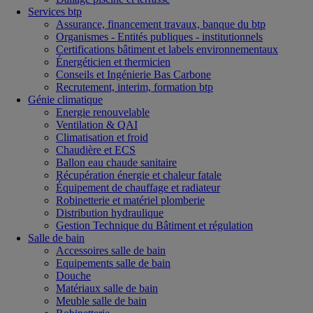
Services btp
Assurance, financement travaux, banque du btp
Organismes - Entités publiques - institutionnels
Certifications bâtiment et labels environnementaux
Énergéticien et thermicien
Conseils et Ingénierie Bas Carbone
Recrutement, interim, formation btp
Génie climatique
Energie renouvelable
Ventilation & QAI
Climatisation et froid
Chaudière et ECS
Ballon eau chaude sanitaire
Récupération énergie et chaleur fatale
Équipement de chauffage et radiateur
Robinetterie et matériel plomberie
Distribution hydraulique
Gestion Technique du Bâtiment et régulation
Salle de bain
Accessoires salle de bain
Equipements salle de bain
Douche
Matériaux salle de bain
Meuble salle de bain