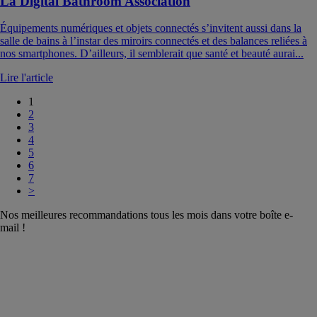
La Digital Bathroom Association
Équipements numériques et objets connectés s’invitent aussi dans la
salle de bains à l’instar des miroirs connectés et des balances reliées à
nos smartphones. D’ailleurs, il semblerait que santé et beauté aurai...
Lire l'article
1
2
3
4
5
6
7
>
Nos meilleures recommandations tous les mois dans votre boîte e-
mail !