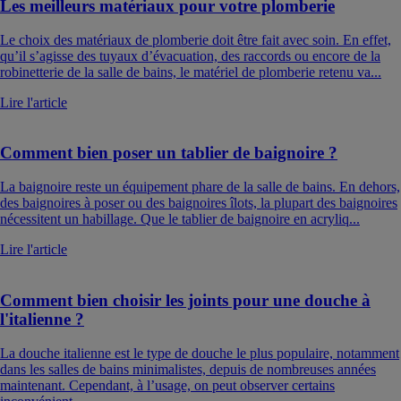
Les meilleurs matériaux pour votre plomberie
Le choix des matériaux de plomberie doit être fait avec soin. En effet,
qu’il s’agisse des tuyaux d’évacuation, des raccords ou encore de la
robinetterie de la salle de bains, le matériel de plomberie retenu va...
Lire l'article
Comment bien poser un tablier de baignoire ?
La baignoire reste un équipement phare de la salle de bains. En dehors,
des baignoires à poser ou des baignoires îlots, la plupart des baignoires
nécessitent un habillage. Que le tablier de baignoire en acryliq...
Lire l'article
Comment bien choisir les joints pour une douche à
l'italienne ?
La douche italienne est le type de douche le plus populaire, notamment
dans les salles de bains minimalistes, depuis de nombreuses années
maintenant. Cependant, à l’usage, on peut observer certains