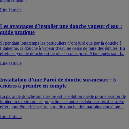
inconvénient...
Lire l'article
Les avantages d'installer une douche vapeur d'eau :
guide pratique
Si pendant longtemps les particuliers n’ont juré que par la douche à
l’italienne, la douche à vapeur d’eau ne cesse de faire des émules. En
effet, ce type de douche est de plus en plus prisé. Alors quels sont l...
Lire l'article
Installation d’une Paroi de douche sur-mesure : 5
critères à prendre en compte
La paroi de douche sur-mesure est la solution idéale pour s’assurer de
limiter au maximum les projections et autres éclaboussures d’eau. En
effet, pour être efficace, la paroi de douche doit parfaitement s’inté...
Lire l'article