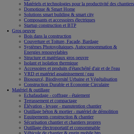
Matériels et technologies pour la productivité des chantiers
Domotique & Smart Home
Solutions smart building & smart city
Composants et accessoires électriques
Startup construction et BTP
Gros oeuvre
Bois dans la construction
Couverture et Toiture, Façade, Bardage
Systèmes Photovoltaiques, Autoconsommation &
Energies renouvelables
Structure et matériaux gros oeuvre
Isolant et isolation thermique
Accessoires et produits d'étanchéité d'air et de l'eau
VRD et matériel assainissement / eau
Biosourcé, Biodiversité Urbaine et Végétalisation
Construction Durable et Economie Circulaire
Matériel & outillage
Echafaudage - coffrage - étaiement
Terrassement et compactage
Élévation - levage - manutention chantier
Outillage béton & mortier - matériel de démolition
Equipements construction & chantier
Sécurisation chantier et chantiers propres
Outillage électroportatif et consommable
Véhicule de chantier & engin mobile btp