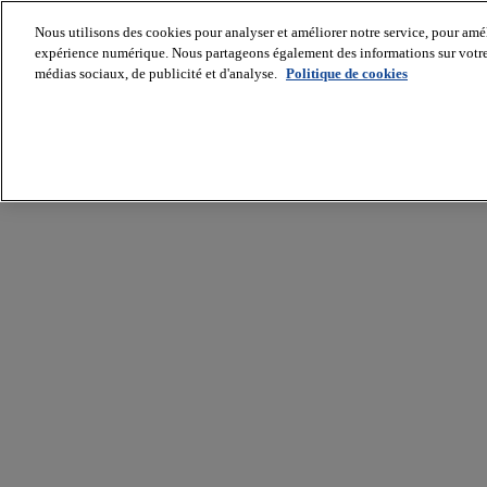
Nous utilisons des cookies pour analyser et améliorer notre service, pour améli
expérience numérique. Nous partageons également des informations sur votre u
médias sociaux, de publicité et d'analyse.
Politique de cookies
Batiradio
Articles
&
expertises
Construction
Tech,
IT,
start-
up
Génie
climatique
Gros
œuvre,
structure
et
enveloppe
Hors
site