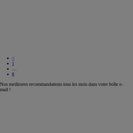
assainissement /
eau
Biosourcé,
Biodiversité
Urbaine et
Végétalisation
Construction
Durable et
Economie
Circulaire
<
1
…
8
Nos meilleures recommandations tous les mois dans votre boîte e-
mail !