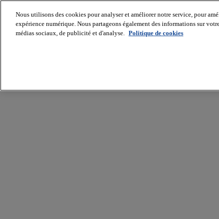
Nous utilisons des cookies pour analyser et améliorer notre service, pour améli
expérience numérique. Nous partageons également des informations sur votre u
médias sociaux, de publicité et d'analyse.
Politique de cookies
Batiradio
Articles
&
expertises
Construction
Tech,
IT,
start-
up
Génie
climatique
Gros
œuvre,
structure
et
enveloppe
Hors
site