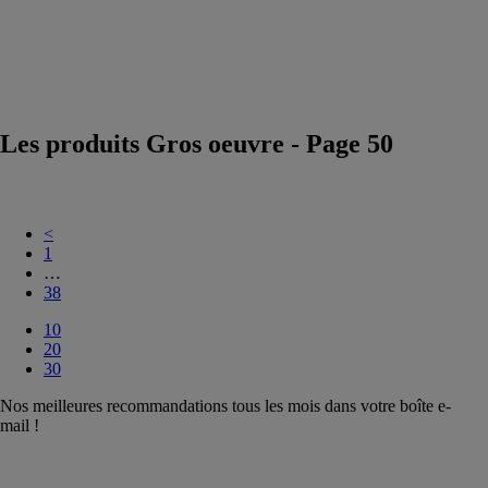
Végétalisation
Construction
Durable et
Economie
Circulaire
Les produits Gros oeuvre - Page 50
<
1
…
38
10
20
30
Nos meilleures recommandations tous les mois dans votre boîte e-
mail !