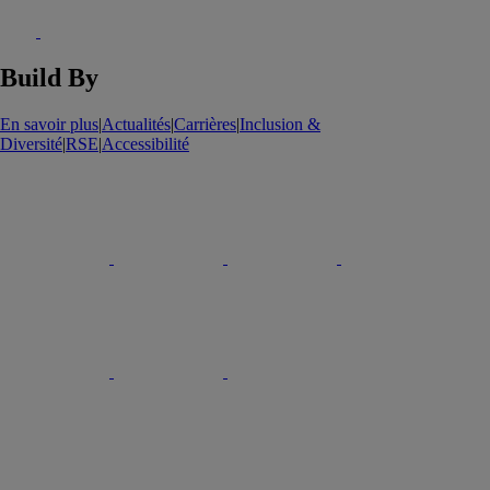
Build By
En savoir plus
|
Actualités
|
Carrières
|
Inclusion &
Diversité
|
RSE
|
Accessibilité