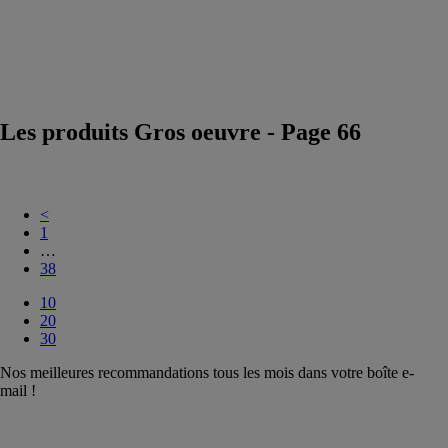
Végétalisation
Construction
Durable et
Economie
Circulaire
Les produits Gros oeuvre - Page 66
<
1
…
38
10
20
30
Nos meilleures recommandations tous les mois dans votre boîte e-
mail !