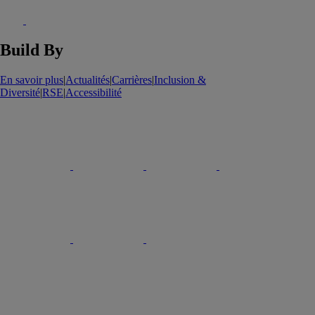
Build By
En savoir plus
|
Actualités
|
Carrières
|
Inclusion &
Diversité
|
RSE
|
Accessibilité