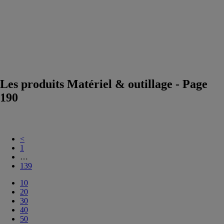
Véhicule de
chantier &
engin mobile
btp
Instrument
de mesure et
outil de
contrôle
Les produits Matériel & outillage - Page
190
<
1
…
139
10
20
30
40
50