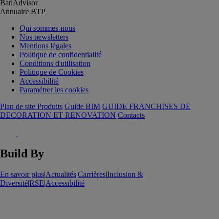
BatiAdvisor
Annuaire BTP
Qui sommes-nous
Nos newsletters
Mentions légales
Politique de confidentialité
Conditions d'utilisation
Politique de Cookies
Accessibilité
Paramétrer les cookies
Plan de site Produits
Guide BIM
GUIDE FRANCHISES DE
DECORATION ET RENOVATION
Contacts
Build By
En savoir plus
|
Actualités
|
Carrières
|
Inclusion &
Diversité
|
RSE
|
Accessibilité