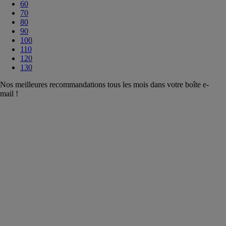
60
70
80
90
100
110
120
130
Nos meilleures recommandations tous les mois dans votre boîte e-
mail !