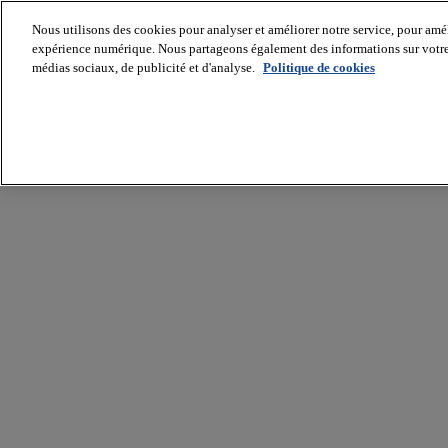
Nous utilisons des cookies pour analyser et améliorer notre service, pour améli
expérience numérique. Nous partageons également des informations sur votre u
médias sociaux, de publicité et d'analyse.
Politique de cookies
Batiradio
Articles
&
expertises
Construction
Tech,
IT,
start-
up
Génie
climatique
Gros
œuvre,
structure
et
enveloppe
Hors
site