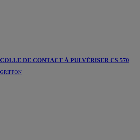
Colle de
contact à
pulvériser
transparente,
universelle,
sans aromates
dans un
récipient de
pression mobile
COLLE DE CONTACT À PULVÉRISER CS 570
GRIFFON
COLLE DE
FIXATION
FINITION
INTÉRIEURE
GRIFFON
Colle de
montage
exempte de
solvant, à base
d'acrylate