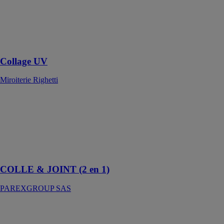
principalement
pour la
fabrication de
mobilier en
verre
Collage UV
Miroiterie Righetti
COLLE &
JOINT (2 en 1)
PAREXGROUP
SAS
Colle en pâte
améliorée
COLLE & JOINT (2 en 1)
PAREXGROUP SAS
COLLE À
BOIS PVAC
KM45 (D4)