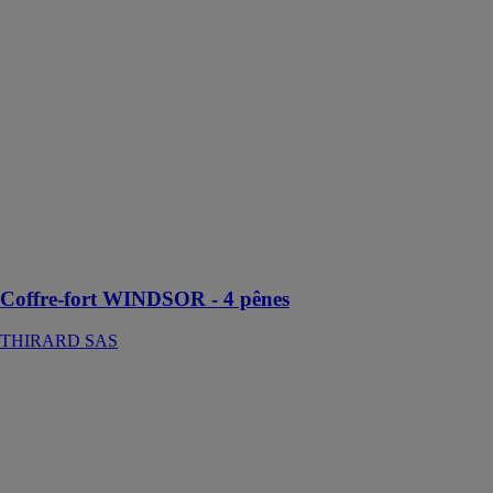
Coffre-fort
WINDSOR - 4
pênes
THIRARD
SAS
Ce coffre-fort,
certifié par la
norme
européenne EN
14450, offre
une sécurité
optimale
Coffre-fort WINDSOR - 4 pênes
THIRARD SAS
Coffret
accessoires
trépan Easyclip
GROUPE
SETIN