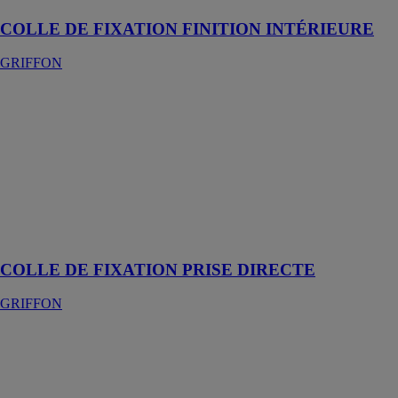
COLLE DE FIXATION FINITION INTÉRIEURE
GRIFFON
COLLE DE
FIXATION
PRISE
DIRECTE
GRIFFON
Colle de
fixation à base
de caoutchouc
néoprène
COLLE DE FIXATION PRISE DIRECTE
GRIFFON
Colle de
montage PUR
WEISS +
TECHNIK