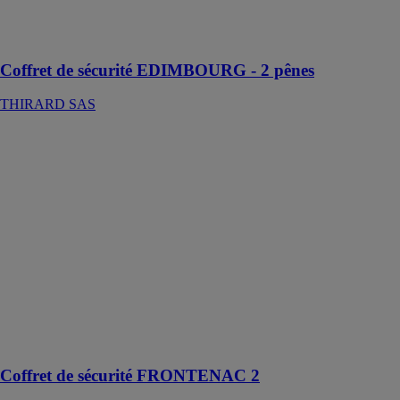
bijoux, d’argent
ou de
documents
Coffret de sécurité EDIMBOURG - 2 pênes
THIRARD SAS
Coffret de
sécurité
FRONTENAC
2
THIRARD
SAS
La haute
sécurité offerte
par ce coffre-
fort vous
permet d’y
conserver des
objets de valeur
Coffret de sécurité FRONTENAC 2