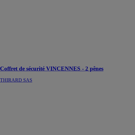
THIRARD
SAS
Le coffret de
sécurité
VINCENNES
THIRARD
permet de
sécuriser vos
effets
personnels
Coffret de sécurité VINCENNES - 2 pênes
THIRARD SAS
Collage UV
Miroiterie
Righetti
Le collage UV
est une
technique
innovante
utilisée