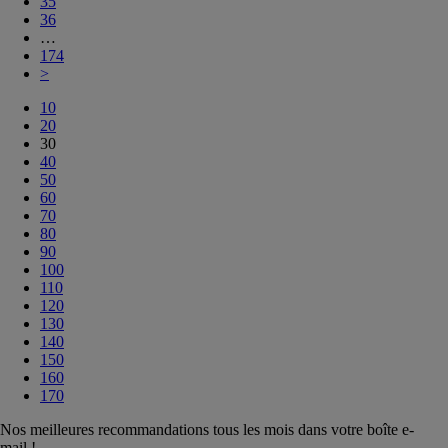
35
36
…
174
>
10
20
30
40
50
60
70
80
90
100
110
120
130
140
150
160
170
Nos meilleures recommandations tous les mois dans votre boîte e-
mail !