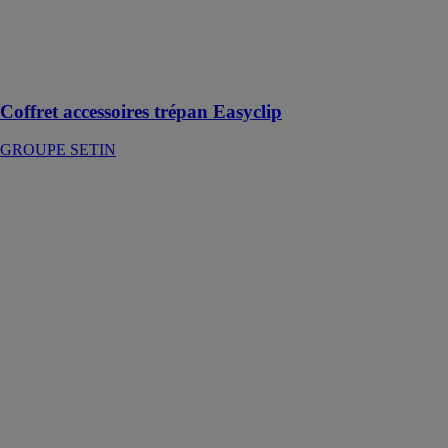
Un coffret pour
répondre à tous
les besoins de
montage de
trépans
Coffret accessoires trépan Easyclip
GROUPE SETIN
Coffret de
sécurité
EDIMBOURG
- 2 pênes
THIRARD
SAS
Un petit
modèle de
coffre
électronique
qui permet de
profiter d’un
dispositif pour
la protection de