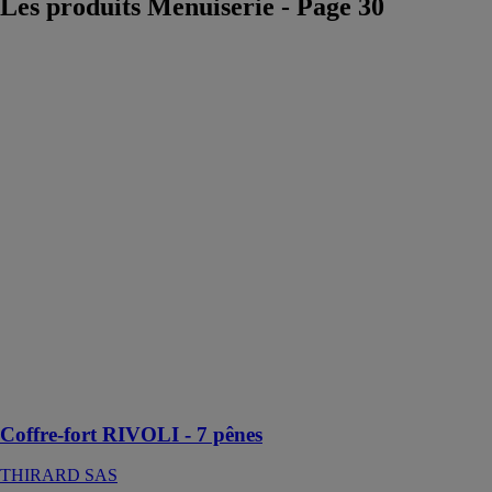
Les produits Menuiserie - Page 30
Coffre-fort
RIVOLI - 7
pênes
THIRARD
SAS
Le coffre-fort
RIVOLI
THIRARD est
un modèle très
résistant, avec
une garantie de
10 ans qui
prouve sa
qualité
irréprochable
Coffre-fort RIVOLI - 7 pênes
THIRARD SAS