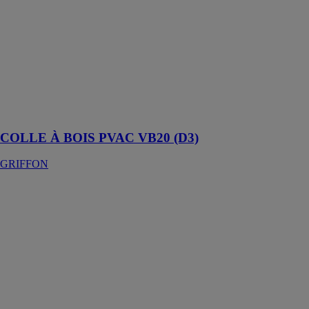
COLLE À
BOIS PVAC
VB20 (D3)
GRIFFON
Colle à bois à
base de PVAC
et résistante à
l'humidité
COLLE À BOIS PVAC VB20 (D3)
GRIFFON
COLLE À
PULVÉRISER
R 560®
GRIFFON
Colle de
contact à
pulvériser
rouge,
universelle et