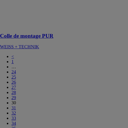
COSMO® des
systèmes de
colle répondant
aux exigences
d’aujourd’hui
Colle de montage PUR
WEISS + TECHNIK
<
1
…
24
25
26
27
28
29
30
31
32
33
34