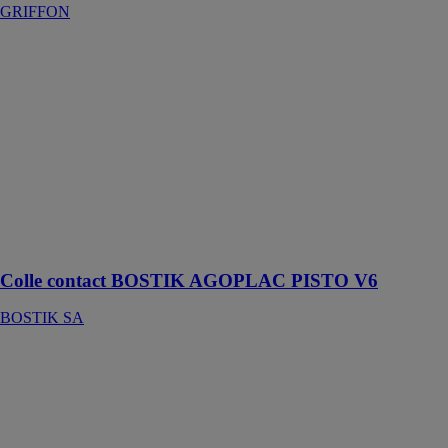
GRIFFON
Colle contact
BOSTIK
AGOPLAC
PISTO V6
BOSTIK SA
Colle contact
liquide avec
durcisseur
incorporé pour
placage de
stratifiés
Colle contact BOSTIK AGOPLAC PISTO V6
BOSTIK SA
COLLE DE
CONTACT À
PULVÉRISER
CS 570
GRIFFON