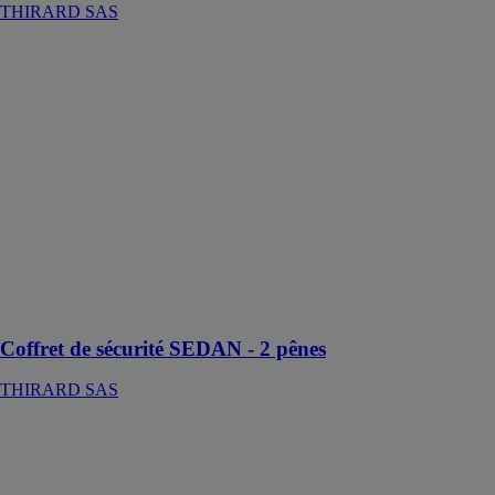
THIRARD SAS
Coffret de
sécurité
SEDAN - 2
pênes
THIRARD
SAS
Le coffret de
sécurité
SEDAN
permet de
sécuriser vos
effets
personnels
Coffret de sécurité SEDAN - 2 pênes
THIRARD SAS
Coffret de
sécurité
VINCENNES
- 2 pênes