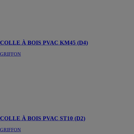
GRIFFON
Colle à bois
ayant une haute
résistance à
l'eau
COLLE À BOIS PVAC KM45 (D4)
GRIFFON
COLLE À
BOIS PVAC
ST10 (D2)
GRIFFON
Colle à bois à
base de PVAC
et résistante à
l'humidité
COLLE À BOIS PVAC ST10 (D2)
GRIFFON