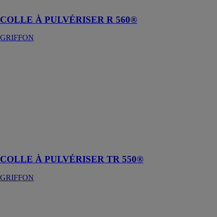
sans aromates
COLLE À PULVÉRISER R 560®
GRIFFON
COLLE À
PULVÉRISER
TR 550®
GRIFFON
Colle de
contact à
pulvériser
transparente,
universelle et
sans aromates
COLLE À PULVÉRISER TR 550®
GRIFFON
COLLE
AÉROSOL
GRIFFON