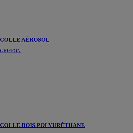
Colle aérosol
liquide,
universelle et
exempte
d'aromates
COLLE AÉROSOL
GRIFFON
COLLE BOIS
POLYURÉTHANE
GRIFFON
Colle à bois
liquide à base
de
polyuréthane et
résistante à
l'eau (EN 204
D4).
COLLE BOIS POLYURÉTHANE