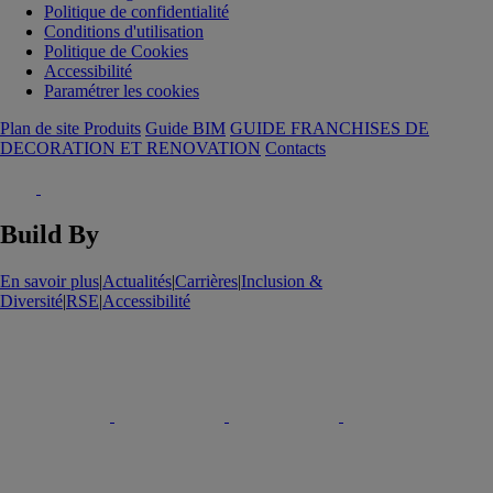
Politique de confidentialité
Conditions d'utilisation
Politique de Cookies
Accessibilité
Paramétrer les cookies
Plan de site Produits
Guide BIM
GUIDE FRANCHISES DE
DECORATION ET RENOVATION
Contacts
Build By
En savoir plus
|
Actualités
|
Carrières
|
Inclusion &
Diversité
|
RSE
|
Accessibilité