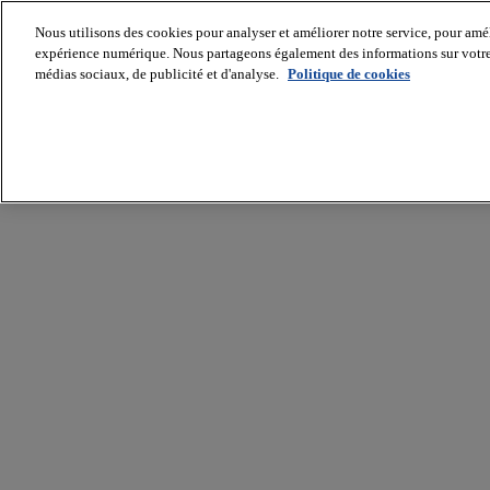
Nous utilisons des cookies pour analyser et améliorer notre service, pour améli
expérience numérique. Nous partageons également des informations sur votre u
médias sociaux, de publicité et d'analyse.
Politique de cookies
Batiradio
Articles
&
expertises
Construction
Tech,
IT,
start-
up
Génie
climatique
Gros
œuvre,
structure
et
enveloppe
Hors
site