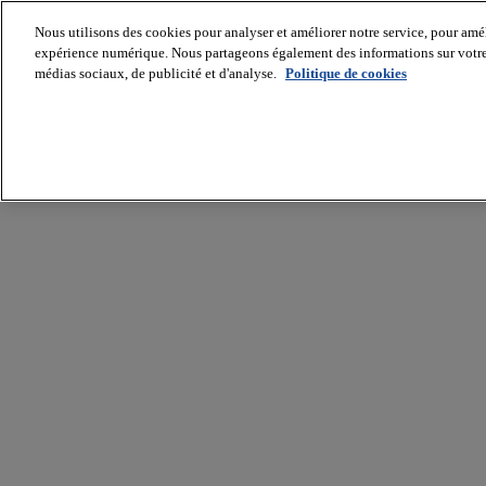
Nous utilisons des cookies pour analyser et améliorer notre service, pour améli
expérience numérique. Nous partageons également des informations sur votre u
médias sociaux, de publicité et d'analyse.
Politique de cookies
Batiradio
Articles
&
expertises
Construction
Tech,
IT,
start-
up
Génie
climatique
Gros
œuvre,
structure
et
enveloppe
Hors
site