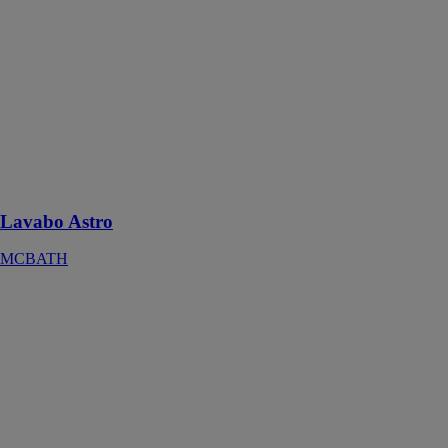
MCBATH
Fabriqué en
Acrymold®
Solid Surface,
il est résistant
aux
changements
de température
et d’une grande
solidité
Lavabo Astro
MCBATH
Lavabo Calipso
MCBATH
Calipso est une
vasque à poser,
rectangulaire et
fabriquée avec
le minéral
composite