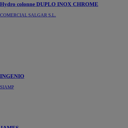
Hydro colonne DUPLO INOX CHROME
COMERCIAL SALGAR S.L.
INGENIO
SIAMP
Ingenio est le
bâti-support
WC développé
par et pour les
installateurs
professionnels.
INGENIO
SIAMP
JAMES
WIRQUIN
JAMES, bonde
à chaper james
JAMES