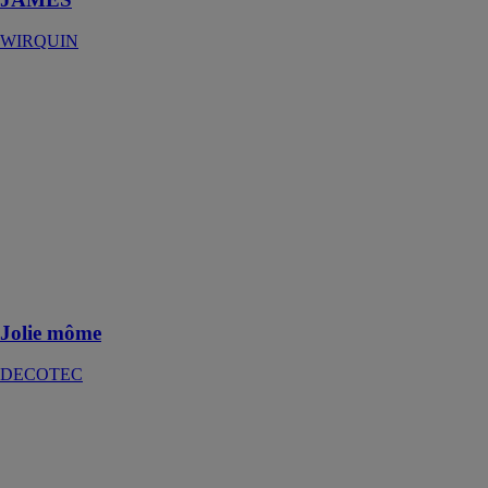
WIRQUIN
Jolie môme
DECOTEC
Jolie Môme est
une vasque
fabriquée avec
des matériaux
de qualité et qui
permet de
donner du chic
à votre salle de
bains
Jolie môme
DECOTEC
LANDES
DECOTEC
LANDES est
un meuble de