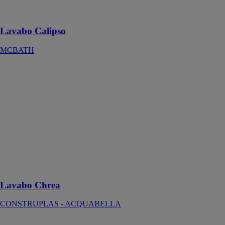
Acrymold®
Solid Surface
Lavabo Calipso
MCBATH
Lavabo Chrea
CONSTRUPLAS
-
ACQUABELLA
Le lavabo
Chrea est
parfait pour
créer un espace
de bain
contemporain
et accueillant
Lavabo Chrea
CONSTRUPLAS - ACQUABELLA
Lavabo Corso