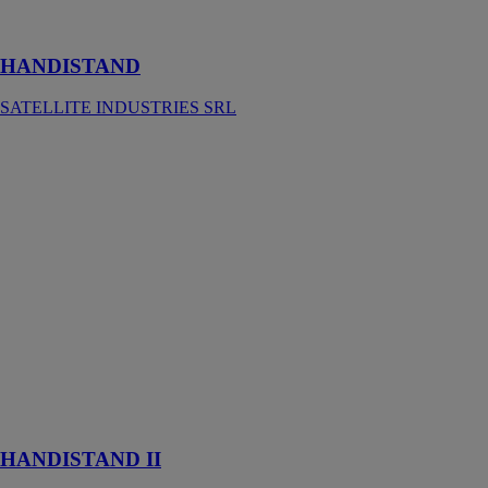
les forces de la
nature
HANDISTAND
SATELLITE INDUSTRIES SRL
HANDISTAND
II
SATELLITE
INDUSTRIES
SRL
Le Handistand
II est une
station de
désinfection
des mains
simple et
pratique pour
toutes les
occasions
HANDISTAND II