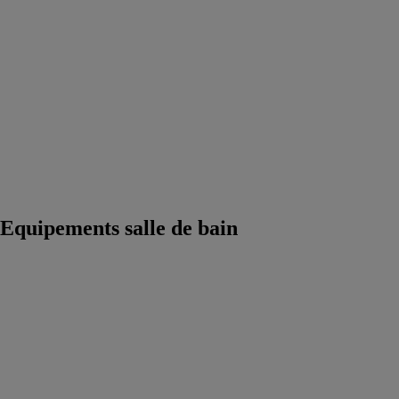
Accessoires
salle de bain
Equipements
salle de bain
Douche
Matériaux salle
de bain
Meuble
salle de bain
Robinetterie
Techniques
sanitaires
Equipements salle de bain
GEBERIT
RENOVA
PLAN
GEBERIT
SARL
Du style pour