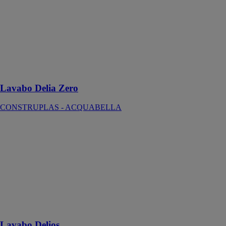
avec ses formes
douces, relief
décoratif et
microtexture,
rehausse
instantanément
le style de la
salle de bains
Lavabo Delia Zero
CONSTRUPLAS - ACQUABELLA
Lavabo Delios
MCBATH
Delios est une
vasque à poser
de forme carrée
qui s’adapte
parfaitement à
tout type de
salle de bains
Lavabo Delios