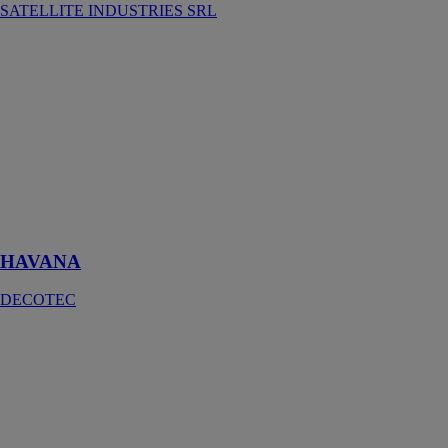
SATELLITE INDUSTRIES SRL
HAVANA
DECOTEC
HAVANA est
un meuble de
salle de bain
dotée d'un plan
de travail orné
d'un vernis
décoratif
déperlant
HAVANA
DECOTEC
HIGHRISE
SATELLITE
INDUSTRIES
SRL
Conçue pour
être semi-