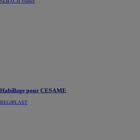
SEBACH France
Habillage pour
CESAME
REGIPLAST
Solution
d'habillage
pour wc
suspendu
CESAME
s’adapte dans
tous les WC et
dans toutes les
salles de bains
Habillage pour CESAME
REGIPLAST
HALF
IDEA SRL
Un receveur de
douche