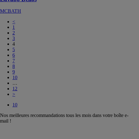
MCBATH
<
1
2
3
4
5
6
7
8
9
10
…
12
>
10
Nos meilleures recommandations tous les mois dans votre boîte e-
mail !