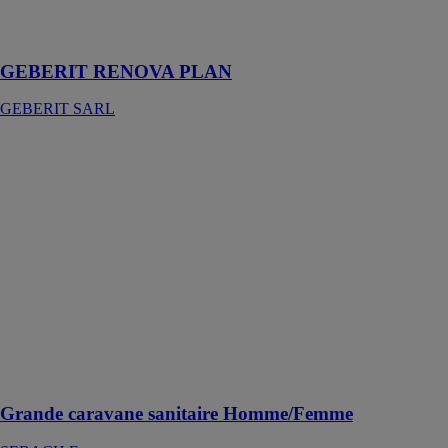
chaque salle de
bains
GEBERIT RENOVA PLAN
GEBERIT SARL
Grande
caravane
sanitaire
Homme/Femme
SEBACH
France
La caravane
sanitaire haut
de gamme, aux
prestations
comparables au
confort d'un
hôtel
Grande caravane sanitaire Homme/Femme