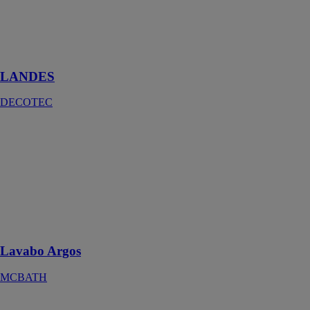
salle de bain
qui respire
l'authenticité et
l'essentiel
LANDES
DECOTEC
Lavabo Argos
MCBATH
Une forme
solide et
compacte
idéale pour une
petite salle de
bain
Lavabo Argos
MCBATH
Lavabo Astro