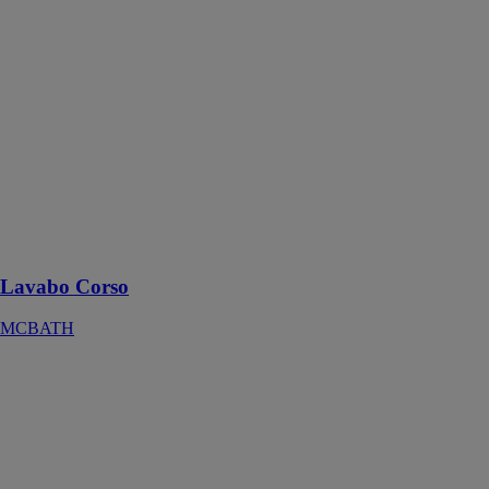
MCBATH
Le lavabo
Corso est un
plan avec une
vasque
rectangulaire
intégrée qui se
présente
comme un
exemple de
géométrie pure
et simple
Lavabo Corso
MCBATH
Lavabo Delia
Zero
CONSTRUPLAS
-
ACQUABELLA
Ce lavabo,