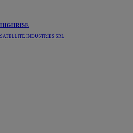
fermée ou
entièrement
fermée
HIGHRISE
SATELLITE INDUSTRIES SRL
Hydro colonne
DUPLO INOX
CHROME
COMERCIAL
SALGAR S.L.
Colonne
d’hydromassage
DUPLO avec
robinetterie
thermostatique
fabriquée en
acier
inoxydable et
finition
chromée