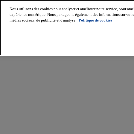
Nous utilisons des cookies pour analyser et améliorer notre service, pour améli
expérience numérique. Nous partageons également des informations sur votre u
médias sociaux, de publicité et d'analyse.
Politique de cookies
Batiradio
Articles
&
expertises
Construction
Tech,
IT,
start-
up
Génie
climatique
Gros
œuvre,
structure
et
enveloppe
Hors
site