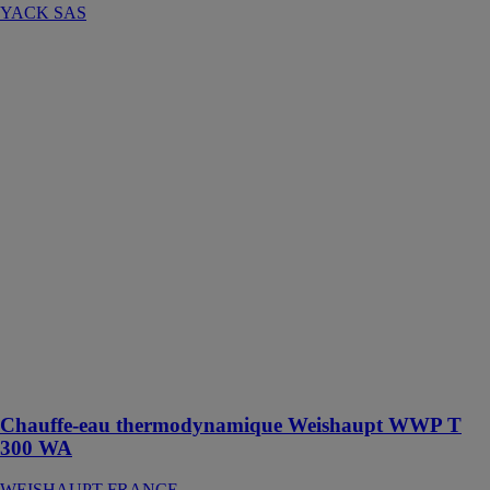
YACK SAS
Chauffe-eau
thermodynamique
Weishaupt
WWP T 300
WA
WEISHAUPT
FRANCE
Le chauffe-eau
thermodynamique
génère la
production
d'eau chaude
sanitaire en
toute fiabilité
en prélevant
l'air ambiant
dans la maison
Chauffe-eau thermodynamique Weishaupt WWP T
300 WA
WEISHAUPT FRANCE