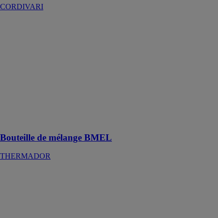
CORDIVARI
Bouteille de
mélange
BMEL
THERMADOR
L'incontournable
BMEL de
Thermador et
sa jaquette
bleue est
disponible 100
à 1000 litres.
Bouteille de mélange BMEL
THERMADOR
BT DUO -
Ballon tampon
DOMUSA
Le ballon BT
DUO est une