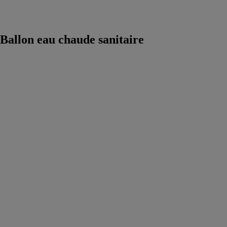
Bâtiment et
régulation
Ballon eau chaude sanitaire
BALLON
WHB
CHAUF.ECS
600/150L
CHAPPEE SA
Solar WH est
une solution
solaire
combinée pour
une chaudière
gaz ou fioul à
condensation
ou avec corps
de chauffe
basse
température