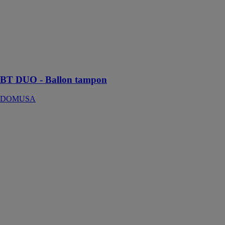
solution
polyvalente
garantissant
une production
efficace d'eau
chaude
sanitaire
BT DUO - Ballon tampon
DOMUSA
Cassette
amovible
SEBACH
France
La cassette
amovible est
une solution
sanitaire qui
peut être
transportée
aisément grâce
à sa fermeture