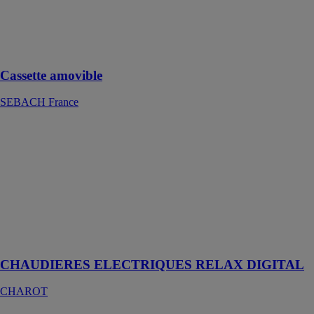
hermétique et à
ses poignées
latérales
pratiques
Cassette amovible
SEBACH France
CHAUDIERES
ELECTRIQUES
RELAX
DIGITAL
CHAROT
Poser la
chaudière à
l'endroit
souhaité
CHAUDIERES ELECTRIQUES RELAX DIGITAL
CHAROT