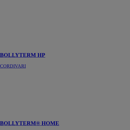
HP est un
chauffe-eau
thermodynamique,
fournie avec un
serpentin
condensateur à
l’extérieur du
stockage
sanitaire
BOLLYTERM HP
CORDIVARI
BOLLYTERM®
HOME
CORDIVARI
Production et
accumulation
d’eau chaude
sanitaire (ECS)
BOLLYTERM® HOME