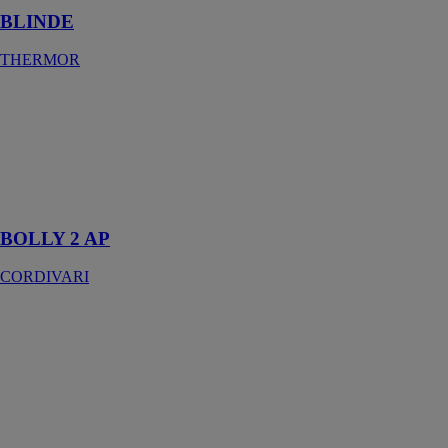
BLINDE
THERMOR
BOLLY 2 AP
CORDIVARI
Ballon
Polywarm avec
2 échangeurs
fixes
BOLLY 2 AP
CORDIVARI
BOLLY® 2
PDC CLASSE
A
CORDIVARI
Ballon pour
pompes à
chaleur et