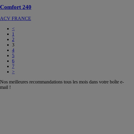
Comfort 240
ACV FRANCE
<
1
2
3
4
5
6
7
>
Nos meilleures recommandations tous les mois dans votre boîte e-
mail !