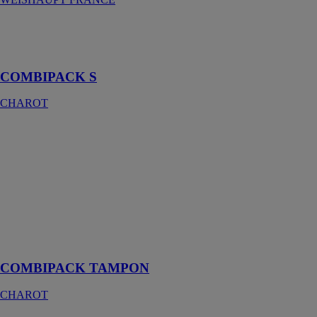
COMBIPACK
S
CHAROT
COMBIPACK S
CHAROT
COMBIPACK
TAMPON
CHAROT
Réservoir à eau
indispensable
lors de
l'installation
d'une chaudière
à bois
COMBIPACK TAMPON
CHAROT