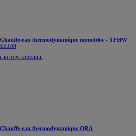
GROUPE
AIRWELL
Chauffe-eau
thermodynamique
monobloc
Chauffe-eau thermodynamique monobloc - TFHW
ELEO
GROUPE AIRWELL
Chauffe-eau
thermodynamique
ORA
YACK SAS
Une conception
innovante pour
des
performances
exceptionnelles
Chauffe-eau thermodynamique ORA