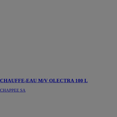
CHAUFFE-
EAU M/V
OLECTRA
100 L
CHAPPEE SA
Le chauffe-eau
électrique
Olectra possède
une résistance
stéatite qui
permet une
installation
quelle que soit
la nature de
l’eau
CHAUFFE-EAU M/V OLECTRA 100 L
CHAPPEE SA
Chauffe-eau
thermodynamique
monobloc -
TFHW ELEO