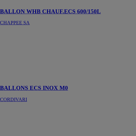
BALLON WHB CHAUF.ECS 600/150L
CHAPPEE SA
BALLONS
ECS INOX
M0
CORDIVARI
Ballon
accumulateur
e.c.s. En acier
inox 316L
BALLONS ECS INOX M0
CORDIVARI
BLINDE
THERMOR
La solution
petit prix