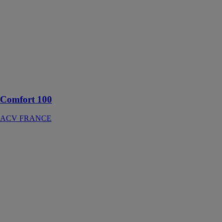
Comfort 100
ACV
FRANCE
Préparateur
d'eau chaude
sanitaire pour
installation au
sol ou murale
verticale
Comfort 100
ACV FRANCE
Comfort 240
ACV
FRANCE
Préparateur
d'eau chaude
sanitaire pour
installation au
sol ou murale
verticale.