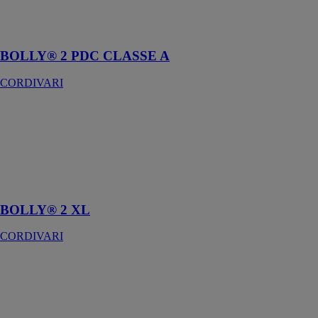
production ecs
avec intégration
solaire
BOLLY® 2 PDC CLASSE A
CORDIVARI
BOLLY® 2
XL
CORDIVARI
Préparation et
accumulation
ECS
BOLLY® 2 XL
CORDIVARI
BOLLYTERM
HP
CORDIVARI
BOLLYTERM