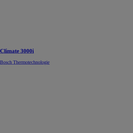
Thermotechnologie
Le design
Bosch exclusif
s'intègre
parfaitement
dans votre
intérieur.
Climate 3000i
Bosch Thermotechnologie
Climate 6000i
Bosch
Thermotechnologie
Climate 6000i
est un modèle
haut de gamme
de la gamme
Climate qui
offre un grand
choix de
fonctions