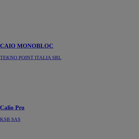
hermétique, qui
peut être
installé sans
besoin de
qualification F-
Gaz dans des
espaces réduits
CAIO MONOBLOC
TEKNO POINT ITALIA SRL
Calio Pro
KSB SAS
Pompe à
installation
sèche
Calio Pro
KSB SAS
CASSETTE
TEKNO