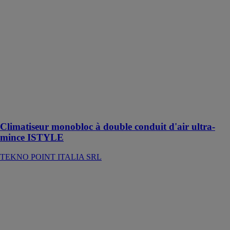
double conduit
d'air ultra-
mince ISTYLE
TEKNO
POINT
ITALIA SRL
Climatiseur
monobloc ultra-
mince à double
conduit d'air
on-off
Climatiseur monobloc à double conduit d'air ultra-
mince ISTYLE
TEKNO POINT ITALIA SRL
Climatiseur
portable sans
unité extérieure
HANDY
TEKNO
POINT
ITALIA SRL