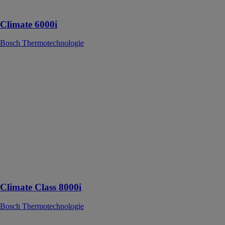
pratiques
Climate 6000i
Bosch Thermotechnologie
Climate Class
8000i
Bosch
Thermotechnologie
Design
fascinant assorti
au style de
votre intérieur
et de nombreux
coloris
attrayants sont
proposés
Climate Class 8000i
Bosch Thermotechnologie
Climatiseur à