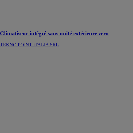
Climatiseur
intégré à
onduleur DC
sans unité d'air
extérieure
Climatiseur intégré sans unité extérieure zero
TEKNO POINT ITALIA SRL
Climatiseur
invisible dédié
au
refroidissement
elfo wine
TEKNO
POINT
ITALIA SRL
Unité de
condensation
avec
fonctionnement
air-air à double
conduit