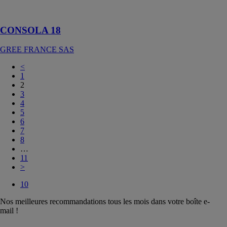
au mur ou
encastrée
CONSOLA 18
GREE FRANCE SAS
<
1
2
3
4
5
6
7
8
…
11
>
10
Nos meilleures recommandations tous les mois dans votre boîte e-
mail !