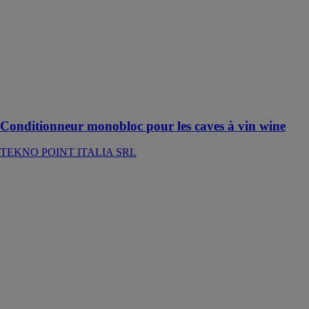
monobloc pour
les caves à vin
wine
TEKNO
POINT
ITALIA SRL
Conditionneur
pour caves
Conditionneur monobloc pour les caves à vin wine
TEKNO POINT ITALIA SRL
CONSOLA 18
GREE
FRANCE SAS
La console de
Gree est idéale
pour toute
installation
puisqu’elle peut
s’installer au
sol, accrochée