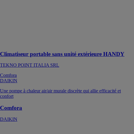
Climatiseur à
pompe à
chaleur "tout en
un" :
refroidissement,
chauffage et
déshumidification
Climatiseur portable sans unité extérieure HANDY
TEKNO POINT ITALIA SRL
Comfora
DAIKIN
Une pompe à chaleur air/air murale discrète qui allie efficacité et
confort
Comfora
DAIKIN
Conditionneur