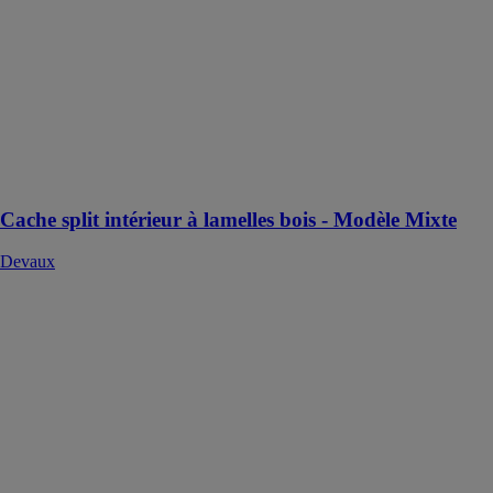
Cache split
intérieur à
lamelles bois -
Modèle Mixte
Devaux
Habillage de
split intérieur
technique et
décoratif
Cache split intérieur à lamelles bois - Modèle Mixte
Devaux
CAIO
MONOBLOC
TEKNO
POINT
ITALIA SRL
CAIO est un
climatiseur
monobloc à
circuit