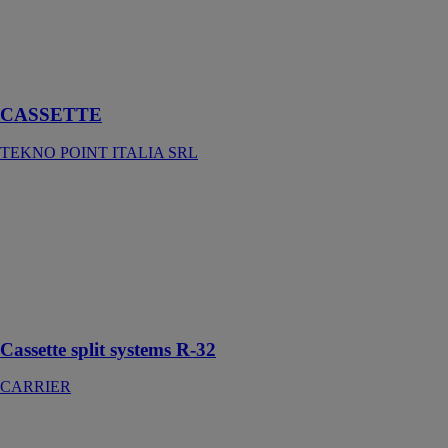
POINT
ITALIA SRL
Monosplit DC
inverter
CASSETTE
TEKNO POINT ITALIA SRL
Cassette split
systems R-32
CARRIER
Design très
compact pour
une installation
facile.
Cassette split systems R-32
CARRIER
Climate 3000i
Bosch