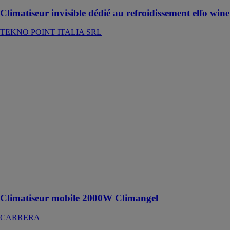
Climatiseur invisible dédié au refroidissement elfo wine
TEKNO POINT ITALIA SRL
Climatiseur
mobile 2000W
Climangel
CARRERA
Doté de modes
de
refroidissement,
déshumidification
et ventilation,
ainsi que d'une
minuterie
réglable, il
s'adapte à vos
besoins
Climatiseur mobile 2000W Climangel
CARRERA