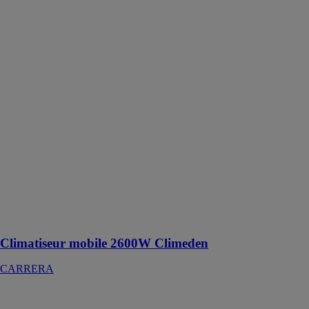
Climatiseur
mobile 2600W
Climeden
CARRERA
Avec sa
puissance
frigorifique de
2600W, sa
classe
énergétique A
et sa faible
consommation
électrique de
1000W, il offre
des
performances
exceptionnelles
Climatiseur mobile 2600W Climeden
CARRERA
Climatiseur
monobloc à