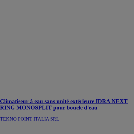
eau sans unité
extérieure
IDRA NEXT
RING
MONOSPLIT
pour boucle
d'eau
TEKNO
POINT
ITALIA SRL
Garantit
d'excellentes
performances
tant en
climatisation
qu'en chauffage
Climatiseur à eau sans unité extérieure IDRA NEXT
RING MONOSPLIT pour boucle d'eau
TEKNO POINT ITALIA SRL
Climatiseur