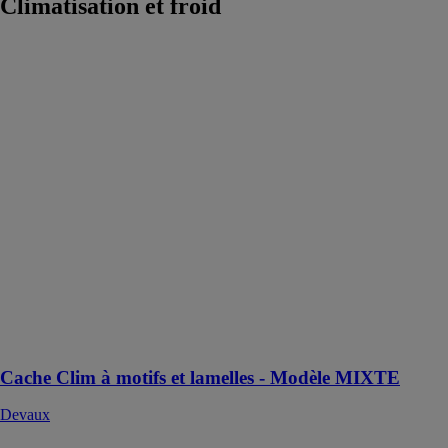
Climatisation et froid
Cache Clim à
motifs et
lamelles -
Modèle
MIXTE
Devaux
Une solution de
coffrage 100%
aluminium pour
les unités
extérieures de
climatisation ou
de pompes à
chaleur
Cache Clim à motifs et lamelles - Modèle MIXTE
Devaux