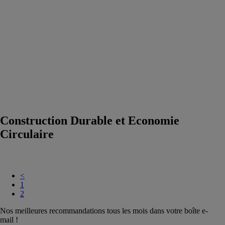
VRD et
matériel
assainissement /
eau
Biosourcé,
Biodiversité
Urbaine et
Végétalisation
Construction
Durable et
Economie
Circulaire
Construction Durable et Economie
Circulaire
<
1
2
Nos meilleures recommandations tous les mois dans votre boîte e-
mail !