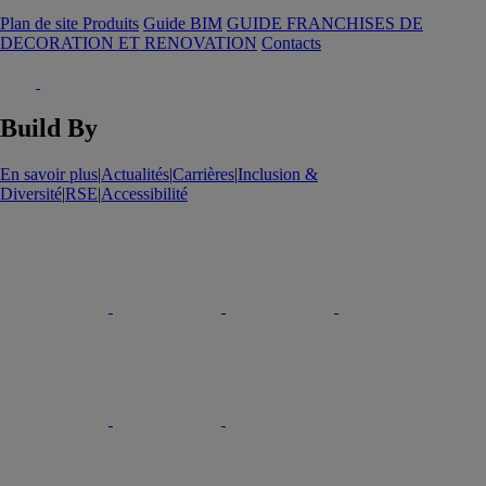
Plan de site Produits
Guide BIM
GUIDE FRANCHISES DE
DECORATION ET RENOVATION
Contacts
Build By
En savoir plus
|
Actualités
|
Carrières
|
Inclusion &
Diversité
|
RSE
|
Accessibilité