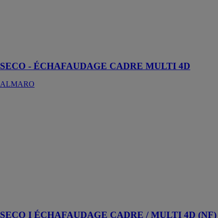
Eligible aux
aides de
subventionnement
de la
CARSAT*
SECO - ÉCHAFAUDAGE CADRE MULTI 4D
ALMARO
SECO I
ÉCHAFAUDAGE
CADRE /
MULTI 4D
(NF)
MINET
ECHAFAUDAGE
La référence en
matière de
simplicité et de
rapidité
SECO I ÉCHAFAUDAGE CADRE / MULTI 4D (NF)