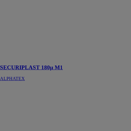
180µ M1 est
utilisé pour de
nombreuses
utilisations, nos
films thermo
rétractables
sont bi-orientés
pour une
rétractation en
longueur ou en
largeur.
SECURIPLAST 180µ M1
ALPHATEX
SECURIPLAST
200µ ou 220µ
ou 250µ ou
320µ M1
ALPHATEX
SECURIPLAST
M1 est utilisé
pour de