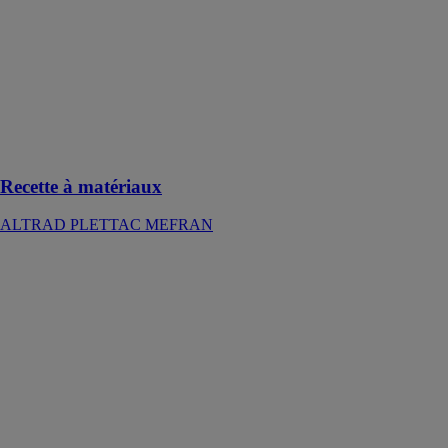
intégrée à votre
échafaudage
METRIX pour
pouvoir
approvisionner
votre matériels
de construction
en toute
sécurité
Recette à matériaux
ALTRAD PLETTAC MEFRAN
RENOLIT
PLYGOR
RENOLIT
RENOLIT
PLYGOR est la
dernière
innovation en
matière de
légèreté dans le
secteur du