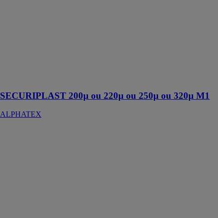
nombreuses
utilisations, nos
films thermo
rétractables
sont bi-orientés
pour une
rétractation en
longueur/
largeur
SECURIPLAST 200µ ou 220µ ou 250µ ou 320µ M1
ALPHATEX
SECUTABLE
EVO
ALTRAD
COFFRAGE
&
ETAIEMENT
La table
coffrante
SECUTABLE
EVO est un