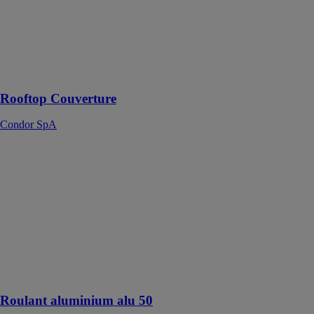
modulaire à
double pente,
idéal pour les
événements ou
la protection
des chantiers
Rooftop Couverture
Condor SpA
Roulant
aluminium alu
50
DACAME
FRANCE SAS
Un grand
nombre de
travaux, sans
besoin
d'échafaudage.
Roulant aluminium alu 50