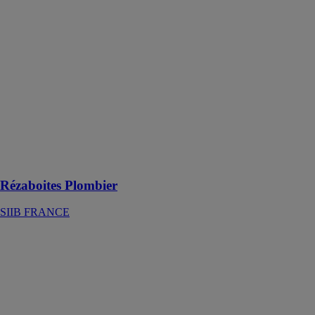
Rézaboites
Plombier
SIIB FRANCE
Les Rézaboites
Plombiers sont
des solutions
pratiques,
économiques et
sûres pour
l'incorporation
des gaines dans
les dalles béton
Rézaboites Plombier
SIIB FRANCE
Rooftop
Couverture
Condor SpA
ROOFTOP est
un système de
toiture