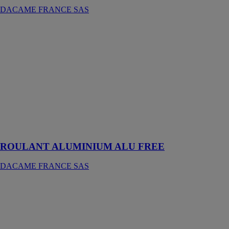
DACAME FRANCE SAS
ROULANT
ALUMINIUM
ALU FREE
DACAME
FRANCE SAS
Une grande
rigidité après le
montage et une
importante
capacité de
charge
ROULANT ALUMINIUM ALU FREE
DACAME FRANCE SAS
ROULANT
MULTI-
USAGE
DACAME
FRANCE SAS