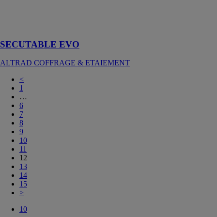
système de
coffrage de
balcon
SECUTABLE EVO
ALTRAD COFFRAGE & ETAIEMENT
<
1
…
6
7
8
9
10
11
12
13
14
15
>
10