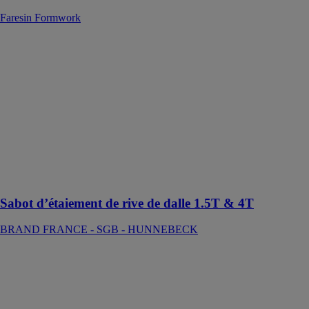
Faresin Formwork
Sabot
d’étaiement de
rive de dalle
1.5T & 4T
BRAND
FRANCE -
SGB -
HUNNEBECK
Sabot pour
optimisez vos
appuis
Sabot d’étaiement de rive de dalle 1.5T & 4T
BRAND FRANCE - SGB - HUNNEBECK
SECO -
ÉCHAFAUDAGE
CADRE
MULTI 4D
ALMARO