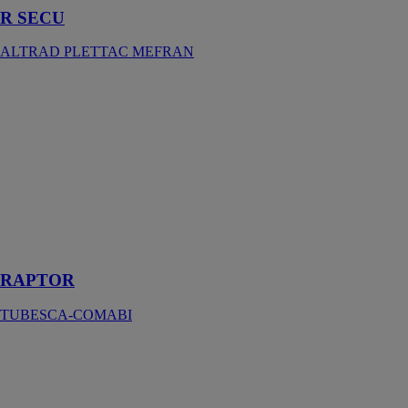
R SECU
ALTRAD PLETTAC MEFRAN
RAPTOR
TUBESCA-
COMABI
La plateforme
Raptor est
conçue pour
offrir sécurité et
praticité lors de
travaux en
hauteur
RAPTOR
TUBESCA-COMABI
RASTO®
BRAND
FRANCE -
SGB -