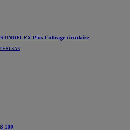
d'éviter des
montages et des
modifications
coûteux de
coffrages
spéciaux
RUNDFLEX Plus Coffrage circulaire
PERI SAS
S 100
Faresin
Formwork
Le coffrage en
acier rouge S
100 permet
d’obtenir des
murs à
parement
parfaitement
lisses
S 100