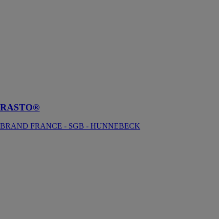
HUNNEBECK
Système de
coffrage de
voile très
polyvalent avec
les mêmes
éléments de
connexion pour
toutes les tailles
de projet
RASTO®
BRAND FRANCE - SGB - HUNNEBECK
Recette à
matériaux
ALTRAD
PLETTAC
MEFRAN
La recette à
matériaux
pourra être