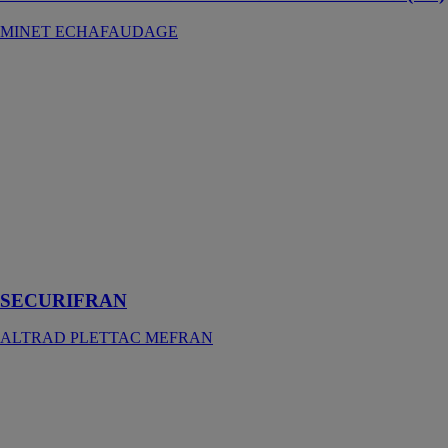
MINET ECHAFAUDAGE
SECURIFRAN
ALTRAD
PLETTAC
MEFRAN
Le
SECURIFRAN
procure, de par
sa conception,
une sécurité
totale pendant
le montage
SECURIFRAN
ALTRAD PLETTAC MEFRAN
SECURIPLAST
180µ M1
ALPHATEX
SECURIPLAST