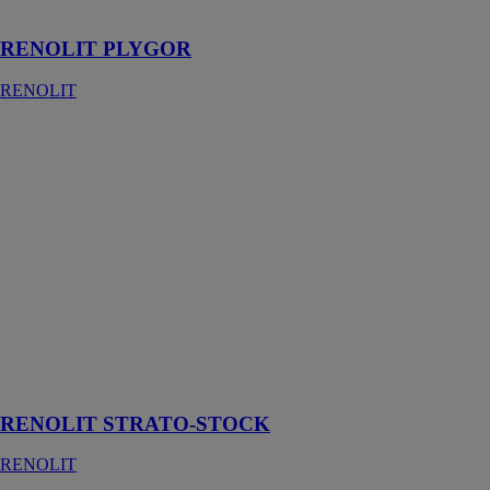
coffrage.
RENOLIT PLYGOR
RENOLIT
RENOLIT
STRATO-
STOCK
RENOLIT
RENOLIT
STRATO-
STOCK est le
revêtement le
plus durable
pour le
contreplaqué
dans le secteur
du coffrage
RENOLIT STRATO-STOCK
RENOLIT