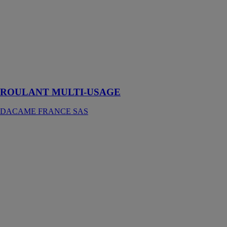
Conçus pour
des travaux de
petite
maçonnerie sur
une hauteur
maximale de
travail de 2
mètres
ROULANT MULTI-USAGE
DACAME FRANCE SAS
RUNDFLEX
Plus Coffrage
circulaire
PERI SAS
Avec ses
éléments
standards
réglables,
RUNDFLEX
plus permet