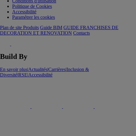
Conditions d'utilisation
Politique de Cookies
Accessibilité
Paramétrer les cookies
Plan de site Produits
Guide BIM
GUIDE FRANCHISES DE
DECORATION ET RENOVATION
Contacts
Build By
En savoir plus
|
Actualités
|
Carrières
|
Inclusion &
Diversité
|
RSE
|
Accessibilité