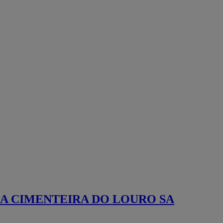
sols et murs,
éléments
décoratifs
Confort
acoustique
Peinture
professionnelle
Eclairage
architectural
Placard - porte
intérieure -
agencement
Fabricant de
mobilier urbain
et éclairage
design
Fournisseur
marbre et pierre
Dallage piscine
et terrasse
A CIMENTEIRA DO LOURO SA