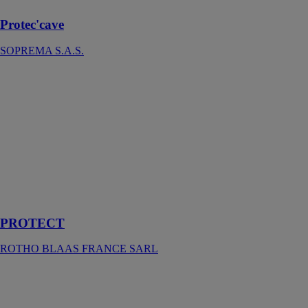
Protec'cave
SOPREMA S.A.S.
PROTECT
ROTHO
BLAAS
FRANCE
SARL
PROTECT, la
bande butyle
auto-adhésive
enduisable pour
vos projets
PROTECT
ROTHO BLAAS FRANCE SARL
PROTECTERRE
AFITEXINOV
Protection vis-