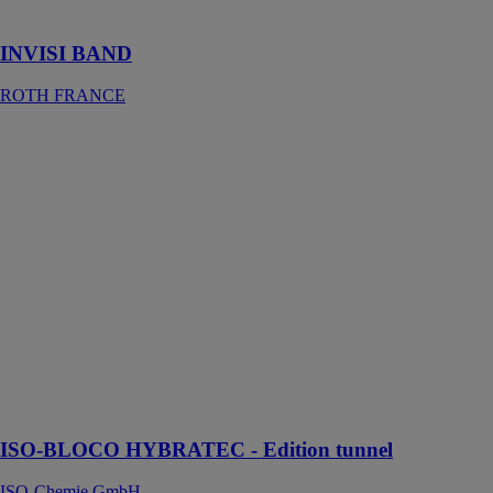
températures
INVISI BAND
ROTH FRANCE
ISO-BLOCO
HYBRATEC -
Edition tunnel
ISO-Chemie
GmbH
ISO-BLOCO
HYBRATEC
offre une
solution
complète
d'étanchéité et
d'isolation pour
les bâtiments
modernes
ISO-BLOCO HYBRATEC - Edition tunnel
ISO-Chemie GmbH