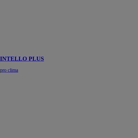
pro clima
Frein-vapeur
haute
performance
Hydrosafe®
avec armature
pour tous les
isolants fibreux
INTELLO PLUS
pro clima
INVISI BAND
ROTH
FRANCE
INVISI BAND
est un ruban
mono-adhésif
transparent sans
liner, résistant
aux uv et aux
hautes