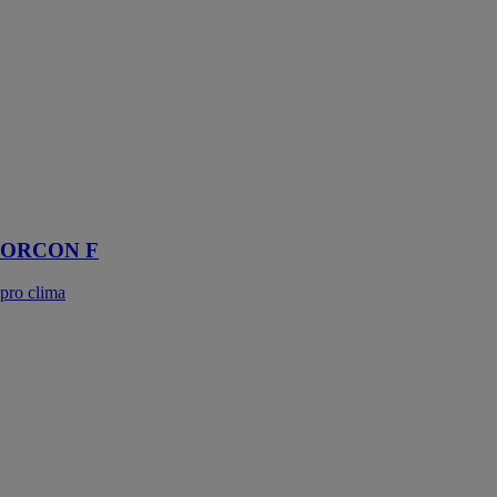
Colle de
raccord tout
usage pour
l’intérieur et
l’extérieur,
spécialement
conçu pour les
conditions de
gel et de basses
températures
ORCON F
pro clima
POLYPROTEC
ABSORB
TRAMICO
SAS
Bâche de
protection
absorbante
pour les