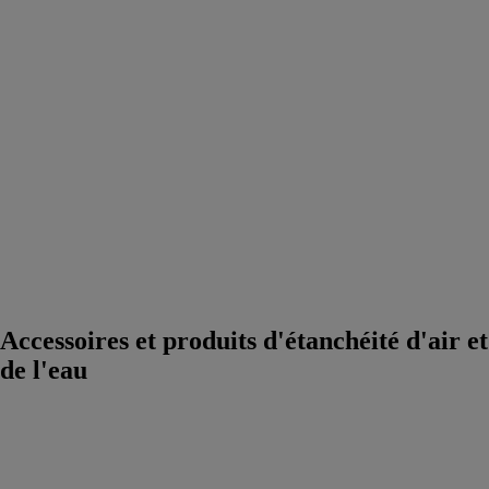
Accessoires et
produits
d'étanchéité
d'air et de l'eau
VRD et
matériel
assainissement /
eau
Biosourcé,
Biodiversité
Urbaine et
Végétalisation
Construction
Durable et
Economie
Circulaire
Accessoires et produits d'étanchéité d'air et
de l'eau
INTELLO
PLUS