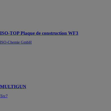
support
structurel pour
des éléments
dans la
construction de
bâtiments
ISO-TOP Plaque de construction WF3
ISO-Chemie GmbH
MULTIGUN
Tec7
Pistolet avec
transmission de
puissance
réglable
MULTIGUN
Tec7
ORCON F
pro clima