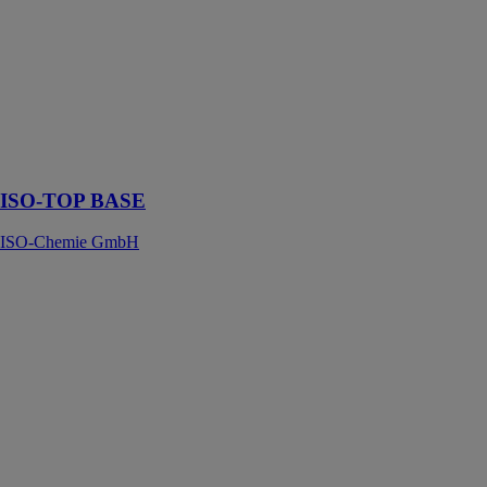
profilé intégré
thermiquement
isolant conçu
pour les
soubassements
et les
encastrements
des éléments de
construction
ISO-TOP BASE
ISO-Chemie GmbH
ISO-TOP
Plaque de
construction
WF3
ISO-Chemie
GmbH
La plaque de
construction
ISO-TOP est
utilisé comme