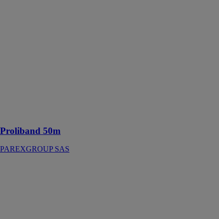
Proliband 50m
PAREXGROUP
SAS
Accessoire
d’étanchéité
destiné à
assurer une
liaison optimale
dans le
traitement des
points
singuliers
Proliband 50m
PAREXGROUP SAS
Protec'cave
SOPREMA
S.A.S.
Résine
imperméabilisante
anti moisissure