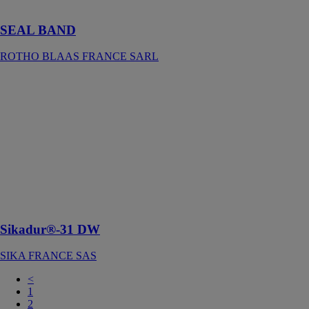
dans le temps
SEAL BAND
ROTHO BLAAS FRANCE SARL
Sikadur®-31
DW
SIKA
FRANCE SAS
Colle
époxydique
structurale,
adaptée pour le
contact à l’eau
potable.
Sikadur®-31 DW
SIKA FRANCE SAS
<
1
2