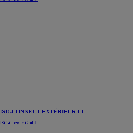
ISO-
CONNECT
EXTÉRIEUR
CL
ISO-Chemie
GmbH
L'ISO-
CONNECT
EXTÉRIEUR
CL sert à
protéger les
joints de
raccordement à
l'extérieur des
bâtiments
contre les
intempéries
ISO-CONNECT EXTÉRIEUR CL
ISO-Chemie GmbH
ISO-