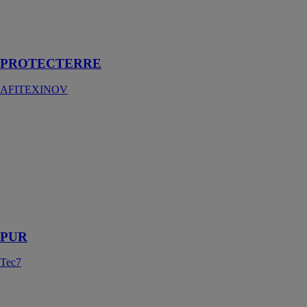
à-vis du retrait
gonflement des
sols
PROTECTERRE
AFITEXINOV
PUR
Tec7
Mousse
d’isolation et de
montage,
utilisable de
-10°C jusqu’à
+30°C
PUR
Tec7
REOTOL-SPL
ISOMAT S.A.