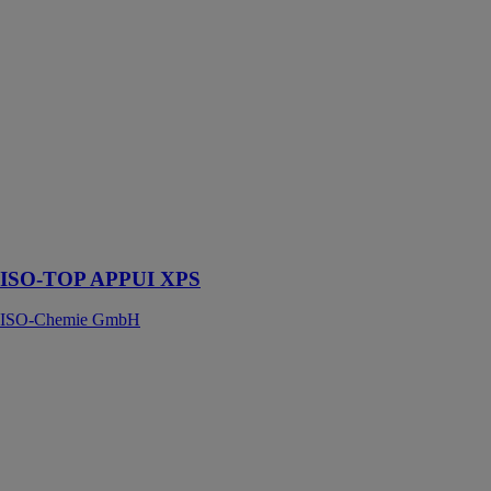
GmbH
Les ISO-TOP
APPUI XPS
sont des
profilés isolants
en polystyrène
spécialement
conçus pour
isoler
thermiquement
les appuis de
fenêtre
ISO-TOP APPUI XPS
ISO-Chemie GmbH
ISO-TOP
BASE
ISO-Chemie
GmbH
ISO-TOP
BASE est un