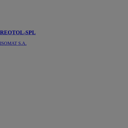
Un
superplastifiant
polyvalent pour
béton type F
REOTOL-SPL
ISOMAT S.A.
SEAL BAND
ROTHO
BLAAS
FRANCE
SARL
SEAL BAND
est un ruban
acrylique, idéal
pour une
utilisation
intérieure,
assurant une
étanchéité à
l'air durable