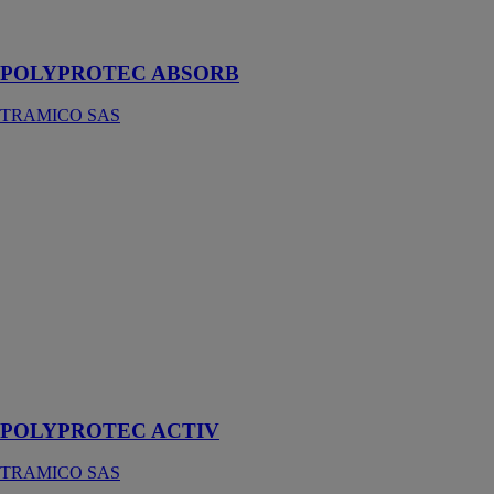
professionnels
de la peinture
POLYPROTEC ABSORB
TRAMICO SAS
POLYPROTEC
ACTIV
TRAMICO
SAS
Bâche de
protection pour
chantier
étanche et
respirante,
utilisable sur
tous types de
sols
POLYPROTEC ACTIV
TRAMICO SAS