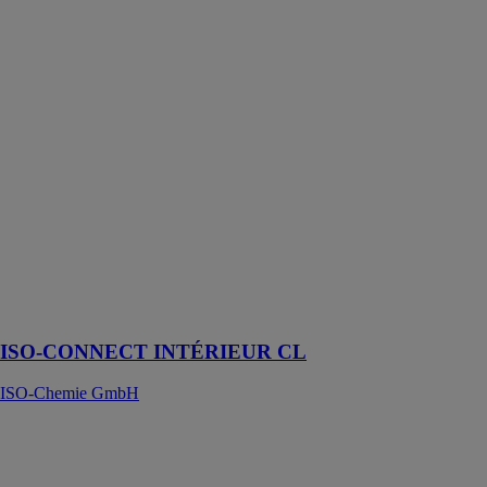
CONNECT
INTÉRIEUR
CL
ISO-Chemie
GmbH
ISO-
CONNECT
INTÉRIEUR
CL est utilisée à
l'intérieur des
bâtiments pour
l’étanchéité des
joints de
raccordement
des fenêtres
ISO-CONNECT INTÉRIEUR CL
ISO-Chemie GmbH
ISO-TOP
APPUI XPS
ISO-Chemie