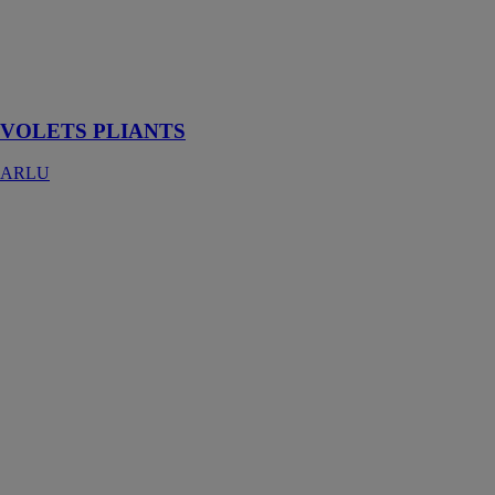
Système pour
volets pliants
en bois et en
aluminium
VOLETS PLIANTS
ARLU
Volets roulants
HOMKIA SAS
Les volets
roulants
assurent une
protection de
vos ouvertures
contre
l’effraction
vous permettent
de maîtriser la
lumière à tout
moment