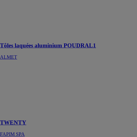
Tôles laquées
aluminium
POUDRAL1
ALMET
Une flexibilité
sans fissuration
Tôles laquées aluminium POUDRAL1
ALMET
TWENTY
FAPIM SPA
Twenty est la
ligne de
poignées pour
ouvertures
coulissantes de
Fapim
TWENTY
FAPIM SPA