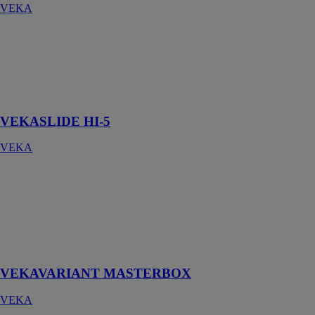
VEKA
VEKASLIDE
HI-5
VEKA
Le coulissant
PVC innovant
VEKASLIDE HI-5
VEKA
VEKAVARIANT
MASTERBOX
VEKA
Coffre de volet
roulant
monobloc
VEKAVARIANT MASTERBOX
VEKA