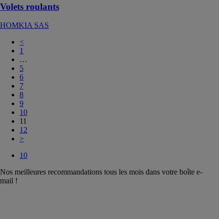
Volets roulants
HOMKIA SAS
<
1
…
5
6
7
8
9
10
11
12
>
10
Nos meilleures recommandations tous les mois dans votre boîte e-
mail !