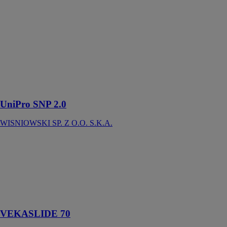
UniPro SNP
2.0
WISNIOWSKI
SP. Z O.O.
S.K.A.
Les portes de
garage
sectionnelles
UniPro SNP 2.0
WISNIOWSKI SP. Z O.O. S.K.A.
VEKASLIDE
70
VEKA
Système levant
coulissant 70
mm
VEKASLIDE 70