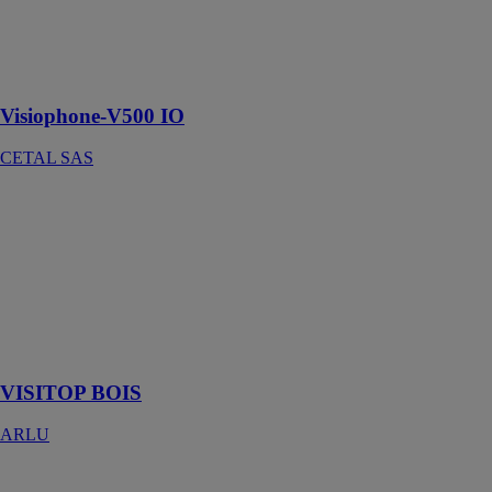
visiteurs et de
leur ouvrir le
portail et le
portillon
Visiophone-V500 IO
CETAL SAS
VISITOP
BOIS
ARLU
Visitop se
distingue par
ses grandes
roulettes et ses
arrêts élégants
VISITOP BOIS
ARLU
Vitrages
GIBUS SPA