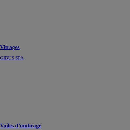
Applicable aux
produits Gibus,
mais pas
seulement.
Linéaires ou
angulaires
Vitrages
GIBUS SPA
Voiles
d’ombrage
HOMKIA SAS
Les voiles
d'ombrage sont
conçus pour
protéger votre
terrasse des
rayons du soleil
Voiles d’ombrage