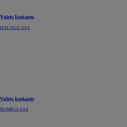
habiller vos
façades
Volets battants
DAL'ALU SAS
Volets battants
HOMKIA SAS
Les volets
battants sont un
élément
essentiel de
l'esthétique et
de la
fonctionnalité
d'une maison
Volets battants
HOMKIA SAS
Volets
coulissants