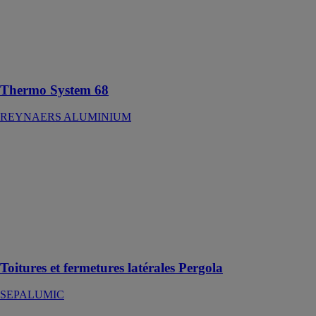
Fenêtre et
Porte-fenêtre
universelle
optimisée pour
le confort
Thermo System 68
REYNAERS ALUMINIUM
Toitures et
fermetures
latérales
Pergola
SEPALUMIC
La maîtrise de
l’air, de l’ombre
et de la lumière
Toitures et fermetures latérales Pergola
SEPALUMIC