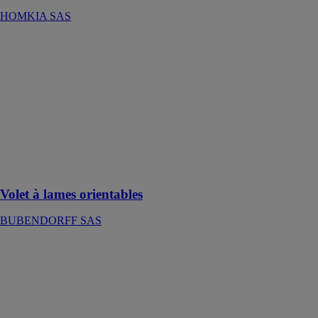
HOMKIA SAS
Volet à lames
orientables
BUBENDORFF
SAS
Le volet roulant
solaire à lames
orientables,
l'alliance du
volet roulant et
du brise-soleil
Volet à lames orientables
BUBENDORFF SAS
Volets battants
DAL'ALU
SAS
Parfaitement
isolants vont