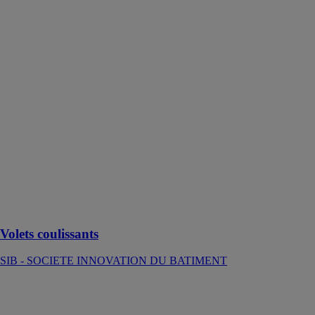
SIB -
SOCIETE
INNOVATION
DU
BATIMENT
En complément
de sa large
gamme de
volets battants,
l’entreprise
vendéenne SIB
propose deux
gammes de
volets
coulissants
innovants.
Volets coulissants
SIB - SOCIETE INNOVATION DU BATIMENT
VOLETS
PLIANTS
ARLU