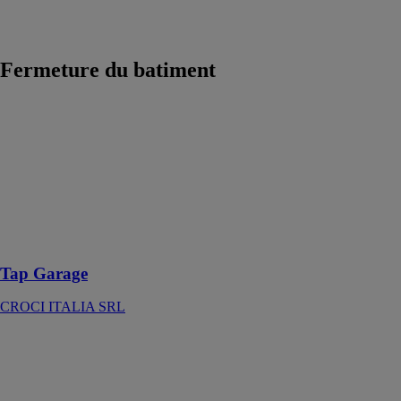
pour machines
outils
Fermeture du batiment
Tap Garage
CROCI
ITALIA SRL
Le système
innovateur de
fermeture
Tap Garage
CROCI ITALIA SRL
Thermo System
68
REYNAERS
ALUMINIUM