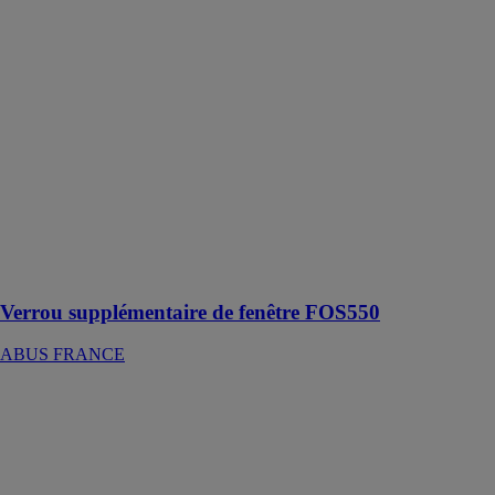
Verrou
supplémentaire
de fenêtre
FOS550
ABUS
FRANCE
Serrure à
crémone pour
fenêtre, sécurité
pour portes de
terrasse et
fenêtres à
double battant
Verrou supplémentaire de fenêtre FOS550
ABUS FRANCE
Visiophone-
V500 IO
CETAL SAS
Permettent de
visualiser les