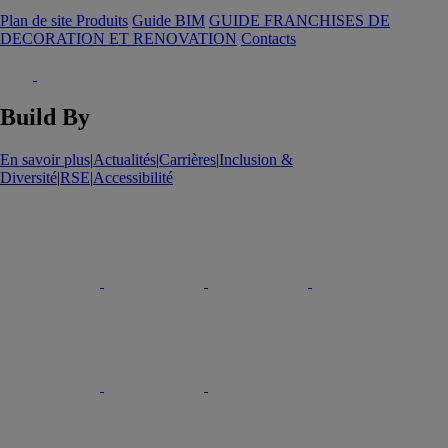
Plan de site Produits
Guide BIM
GUIDE FRANCHISES DE
DECORATION ET RENOVATION
Contacts
Build By
En savoir plus
|
Actualités
|
Carrières
|
Inclusion &
Diversité
|
RSE
|
Accessibilité