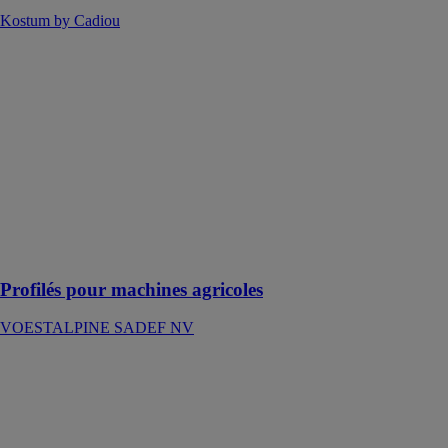
Kostum by Cadiou
Profilés pour
machines
agricoles
VOESTALPINE
SADEF NV
Le secteur
agricole est
constamment à
la recherche de
solutions plus
légères
Profilés pour machines agricoles
VOESTALPINE SADEF NV
Sous-face en
aluminium l 3
mètres
ALUHOME