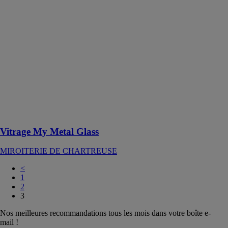
Metal Glass
MIROITERIE
DE
CHARTREUSE
Vitrage feuilleté
ou feuilleté
trempé, destiné
à être utilisé
dans des
bâtiments et des
ouvrages de
construction
Vitrage My Metal Glass
MIROITERIE DE CHARTREUSE
<
1
2
3
Nos meilleures recommandations tous les mois dans votre boîte e-
mail !