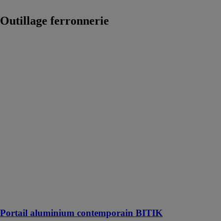
Outillage ferronnerie
Portail
aluminium
contemporain
BITIK
Kostum by
Cadiou
Qu'il soit
coulissant,
battant,
motorisé ou
non, le portail
Bitik vous
assurera une
entrée sécurisée
et délicate
Portail aluminium contemporain BITIK