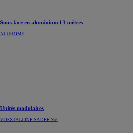
Permet de
protéger vos
avancées de toit
Sous-face en aluminium l 3 mètres
ALUHOME
Unités
modulaires
VOESTALPINE
SADEF NV
Des dernières
tendances en
matière de
construction et
des normes
applicable
Unités modulaires
VOESTALPINE SADEF NV
Vitrage My