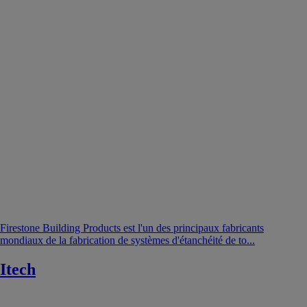
Firestone Building Products est l'un des principaux fabricants
mondiaux de la fabrication de systèmes d'étanchéité de to...
Itech