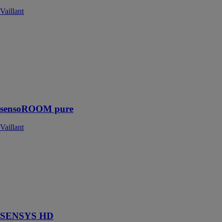
Vaillant
sensoROOM
pure
Vaillant
Régulateur
d’ambiance
pour le
chauffage
sensoROOM pure
Vaillant
SENSYS HD
ARISTON
THERMO
GROUP
Régulation
modulante
SENSYS HD