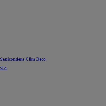
Sanicondens
Clim Deco
SFA
Sanicondens
Clim Deco est
une pompe de
relevage pour
les condensats
de climatiseurs,
simple et rapide
à installer.
Sanicondens Clim Deco
SFA
sensoCOMFORT
720 / 720f
Vaillant
sensoCOMFORT
est conçu pour
piloter les
installations