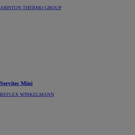
ARISTON THERMO GROUP
Servitec Mini
REFLEX
WINKELMANN
Dégazage par
pulvérisation
sous vide des
systèmes
fermés de
chauffage et de
refroidissement
Servitec Mini
REFLEX WINKELMANN
STABILO
(SANS
BACHE)
CHAROT
Le STABIL’O