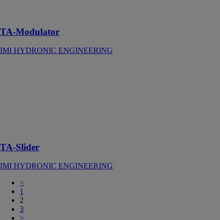
de la pression
(PIBCV)
TA-Modulator
IMI HYDRONIC ENGINEERING
TA-Slider
IMI
HYDRONIC
ENGINEERING
Servomoteurs
numériques à
courbe linéaire
TA-Slider
IMI HYDRONIC ENGINEERING
<
1
2
3
>