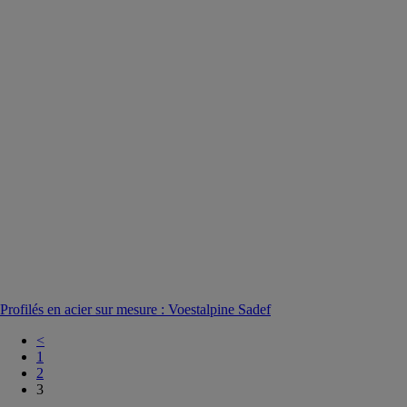
Profilés en acier sur mesure : Voestalpine Sadef
<
1
2
3