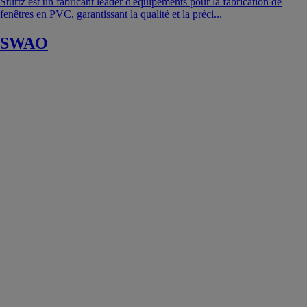
Stürtz est un fabricant leader d'équipements pour la fabrication de
fenêtres en PVC, garantissant la qualité et la préci...
SWAO