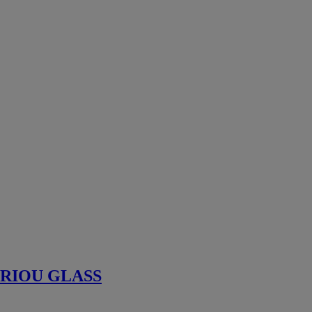
contrôle
Vitrage et
produits
verriers
Casquette
solaire et brise
soleil
Quincaillerie
professionnelle
Outillage
ferronnerie
Machine de
profilage
découpage et
emboutissage
Machine
extrusion
Accessoires
pour machines
outils
RIOU GLASS