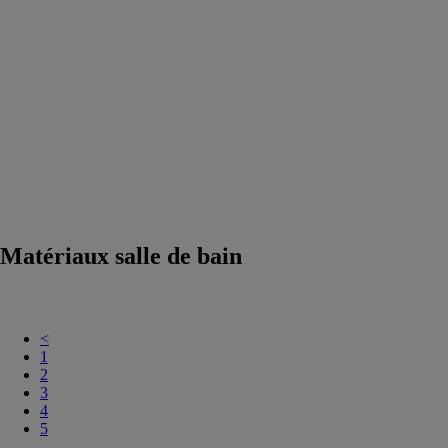
Accessoires
salle de bain
Equipements
salle de bain
Douche
Matériaux salle
de bain
Meuble
salle de bain
Robinetterie
Techniques
sanitaires
Matériaux salle de bain
<
1
2
3
4
5