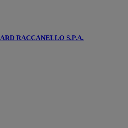
design
Fournisseur
marbre et pierre
Dallage piscine
et terrasse
ARD RACCANELLO S.P.A.