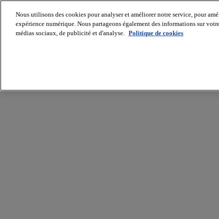
Nous utilisons des cookies pour analyser et améliorer notre service, pour améli
expérience numérique. Nous partageons également des informations sur votre u
médias sociaux, de publicité et d'analyse.
Politique de cookies
Batiradio
Articles
&
expertises
Construction
Tech,
IT,
start-
up
Génie
climatique
Gros
œuvre,
structure
et
enveloppe
Hors
site