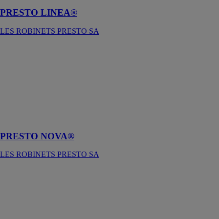
PRESTO LINEA®
LES ROBINETS PRESTO SA
PRESTO
NOVA®
LES
ROBINETS
PRESTO SA
Mitigeur
électronique
intelligent
PRESTO NOVA®
LES ROBINETS PRESTO SA
PumpMax
ebm-papst
France
Spécialement
conçue pour les