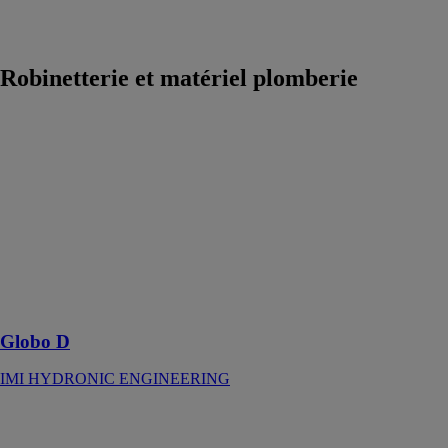
Bâtiment et
régulation
Robinetterie et matériel plomberie
Globo D
IMI
HYDRONIC
ENGINEERING
Vanne à bille
en bronze pour
la distribution
d’eau potable
Globo D
IMI HYDRONIC ENGINEERING
Groupe
réducteur de