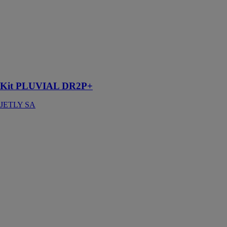
Kit PLUVIAL
DR2P+
JETLY SA
Kit double
pompes prêt à
poser
Kit PLUVIAL DR2P+
JETLY SA
KRONOS
PUSH
EFFEBI SPA
Ce raccord
pour tube en fer
est indiqué
pour les
réparations
dans les
réhabilitations
des installations