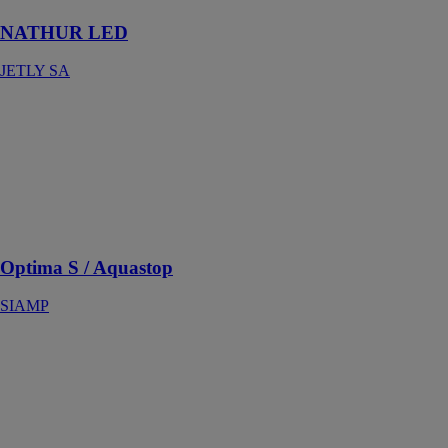
NATHUR LED
JETLY SA
Optima S /
Aquastop
SIAMP
L’ensemble
hyper-
silencieux et
antifuite
Optima S / Aquastop
SIAMP
Pipe WC
souple 400mm
INTERPLAST
FITT
Pour une
évacuation