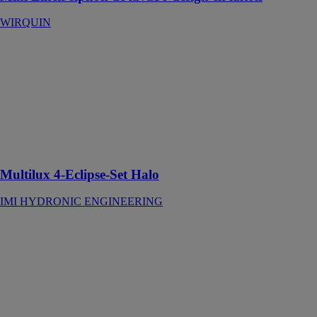
WIRQUIN
Multilux 4-
Eclipse-Set
Halo
IMI
HYDRONIC
ENGINEERING
À régulation de
débit intégrée
Multilux 4-Eclipse-Set Halo
IMI HYDRONIC ENGINEERING
NATHUR
LED
JETLY SA
Spot d'éclairage
LED pour
bassins et
fontaines