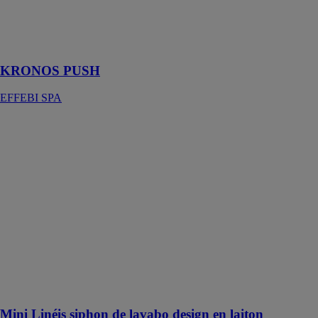
civiles de l’eau
et du gaz, des
systèmes de
chauffage
KRONOS PUSH
EFFEBI SPA
Mini Linéis
siphon de
lavabo design
en laiton
WIRQUIN
Siphon de
lavabo design
et peu
encombrant en
laiton conçu
pour équiper
les salles de
bains tendance
Mini Linéis siphon de lavabo design en laiton