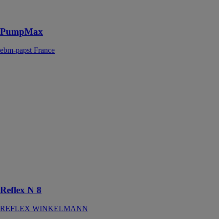
faibles niveaux
d’eau
PumpMax
ebm-papst France
Reflex N 8
REFLEX
WINKELMANN
Vase
d’expansion à
pression
variable pour
systèmes d’eau
de chauffage et
de
refroidissement
fermés
Reflex N 8
REFLEX WINKELMANN