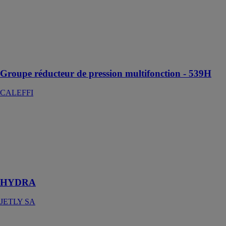
pression
multifonction -
539H
CALEFFI
Combinaison
parfaite
Groupe réducteur de pression multifonction - 539H
CALEFFI
HYDRA
JETLY SA
Filtre à
cartouche avec
autonettoyant
manuel
HYDRA
JETLY SA
INOA