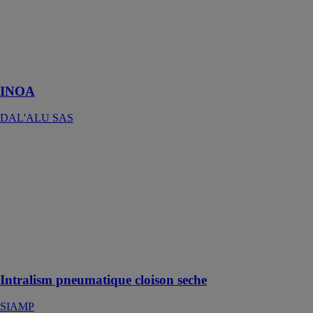
DAL'ALU
SAS
Une éco-
conception
DAL'ALU
INOA
DAL'ALU SAS
Intralism
pneumatique
cloison seche
SIAMP
Le réservoir de
chasse faible
profondeur et
réversible dédié
gaine technique
Intralism pneumatique cloison seche
SIAMP