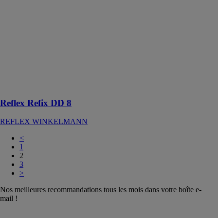
Reflex Refix
DD 8
REFLEX
WINKELMANN
Vase
d'expansion de
pression à
vessie traversé,
vert, 16/4 bar
Reflex Refix DD 8
REFLEX WINKELMANN
<
1
2
3
>
Nos meilleures recommandations tous les mois dans votre boîte e-
mail !