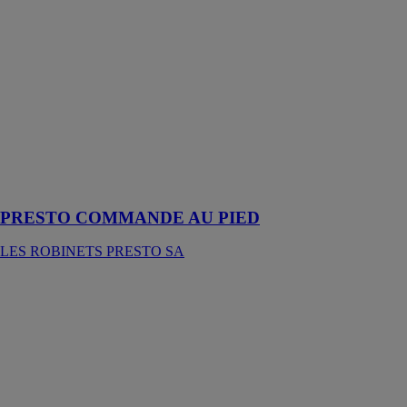
PRESTO
COMMANDE
AU PIED
LES
ROBINETS
PRESTO SA
Robinet simple
encastré au sol
ou fixation
mural / sol
PRESTO COMMANDE AU PIED
LES ROBINETS PRESTO SA
PRESTO
LINEA®
LES
ROBINETS
PRESTO SA
Robinet simple
& mitigeur