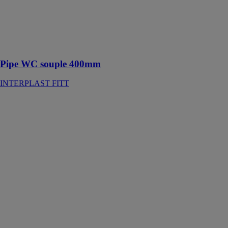
facile des
effluents et une
diminution des
risques
d'obturation
Pipe WC souple 400mm
INTERPLAST FITT
Pompes
centrifuges
ebm-papst
France
Les pompes
centrifuges sont
idéales pour
l’acheminement
de fluides à
faible viscosité
tels que l’eau,
le condensat ou
encore les
lessives