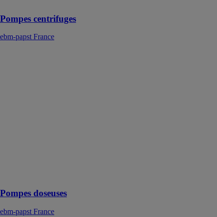
Pompes centrifuges
ebm-papst France
Pompes
doseuses
ebm-papst
France
Grâce aux
pompes
doseuses la
lessive liquide
et
l’assouplissant
se répartissent
de manière
optimale dans
le lave-linge
Pompes doseuses
ebm-papst France