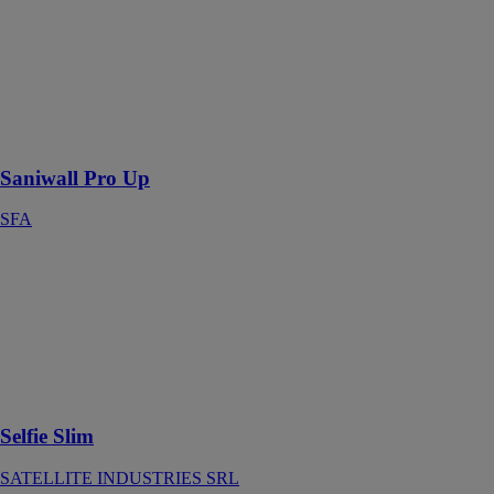
derrière la
cuvette et
permet de
réaliser une
installation
esthétique et
discrète.
Saniwall Pro Up
SFA
Selfie Slim
SATELLITE
INDUSTRIES
SRL
La réponse à de
nouvelles
attentes!
Selfie Slim
SATELLITE INDUSTRIES SRL