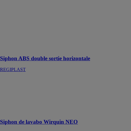
Siphon ABS
double sortie
horizontale
REGIPLAST
Siphon de
machine à laver
double sortie
horizontale
Siphon ABS double sortie horizontale
REGIPLAST
Siphon de
lavabo Wirquin
NEO
WIRQUIN
Garantie zéro
fuite !
Siphon de lavabo Wirquin NEO