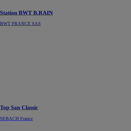
responsable !
Station BWT B.RAIN
BWT FRANCE SAS
Top San
Classic
SEBACH
France
Le Top San
Classic est un
sanitaire mobile
autonome doté
du système
breveté de
nettoyage à eau
propre Top San
Top San Classic
SEBACH France
VENISIO