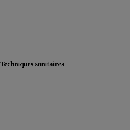
salle de bain
Equipements
salle de bain
Douche
Matériaux salle
de bain
Meuble
salle de bain
Robinetterie
Techniques
sanitaires
Techniques sanitaires
Saniwall Pro
Up
SFA
Le Saniwall
Pro Up est un
broyeur pour
WC suspendu
qui s’installe