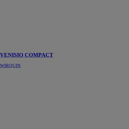
COMPACT
WIRQUIN
La bonde à
chaper la plus
compacte pour
un maximum
de confort de
douche
VENISIO COMPACT
WIRQUIN
VENISIO
SLIM
WIRQUIN
VENISIO
SLIM, le
caniveau le
plus compact
du marché
grâce à sa
hauteur de