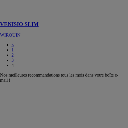
50mm. Facile
et rapide à
installer !
VENISIO SLIM
WIRQUIN
<
1
2
3
4
Nos meilleures recommandations tous les mois dans votre boîte e-
mail !