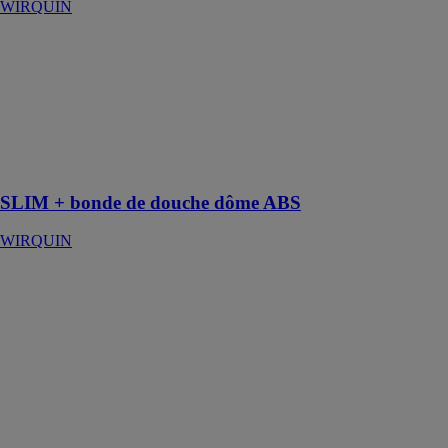
WIRQUIN
SLIM + bonde
de douche
dôme ABS
WIRQUIN
La bonde de
douche extra
plate
SLIM + bonde de douche dôme ABS
WIRQUIN
Station BWT
B.RAIN
BWT
FRANCE SAS
Station de
filtration des
eaux de
récupération,
pour une action